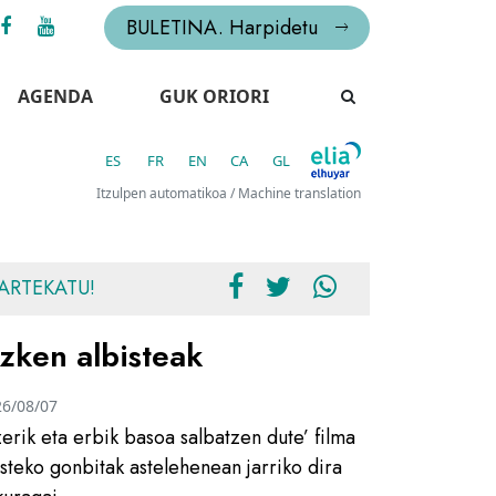
BULETINA. Harpidetu
AGENDA
GUK ORIORI
ES
FR
EN
CA
GL
Itzulpen automatikoa / Machine translation
ARTEKATU!
zken albisteak
26/08/07
zerik eta erbik basoa salbatzen dute’ filma
usteko gonbitak astelehenean jarriko dira