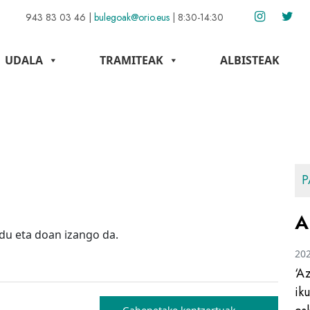
943 83 03 46
|
bulegoak@orio.eus
|
8:30-14:30
UDALA
TRAMITEAK
ALBISTEAK
P
A
 du eta doan izango da.
20
‘A
ik