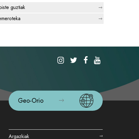
biste guztiak
meroteka
Geo-Orio
Argazkiak