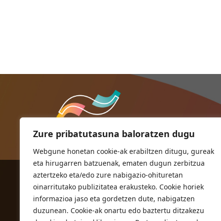
Zure pribatutasuna baloratzen dugu
Webgune honetan cookie-ak erabiltzen ditugu, gureak
eta hirugarren batzuenak, ematen dugun zerbitzua
aztertzeko eta/edo zure nabigazio-ohituretan
ORIOKO UDALA
oinarritutako publizitatea erakusteko. Cookie horiek
Herriko plaza,1
informazioa jaso eta gordetzen dute, nabigatzen
20810 Orio (Gipuzkoa)
duzunean. Cookie-ak onartu edo baztertu ditzakezu
T. 943 83 03 46