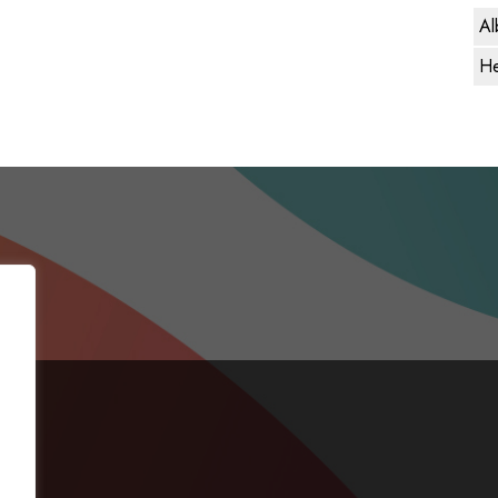
Al
He