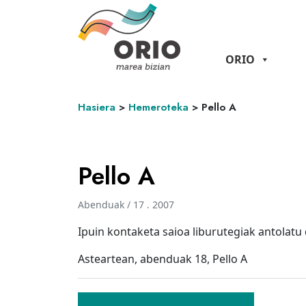
ORIO
Hasiera
>
Hemeroteka
>
Pello A
Pello A
Abenduak / 17 . 2007
Ipuin kontaketa saioa liburutegiak antolatu
Asteartean, abenduak 18, Pello A
Bidalketetan