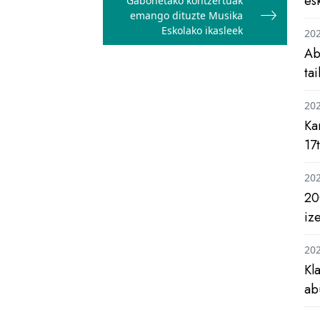
es
Gabonetako kontzertuak
emango dituzte Musika
Eskolako ikasleek
20
Ab
ta
20
Ka
17
20
20
iz
20
Kl
ab