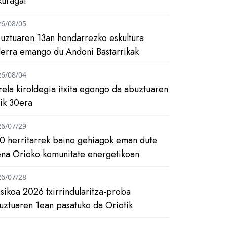
kuragai
26/08/05
uztuaren 13an hondarrezko eskultura
ilerra emango du Andoni Bastarrikak
26/08/04
rela kiroldegia itxita egongo da abuztuaren
tik 30era
26/07/29
0 herritarrek baino gehiagok eman dute
ena Orioko komunitate energetikoan
26/07/28
asikoa 2026 txirrindularitza-proba
uztuaren 1ean pasatuko da Oriotik