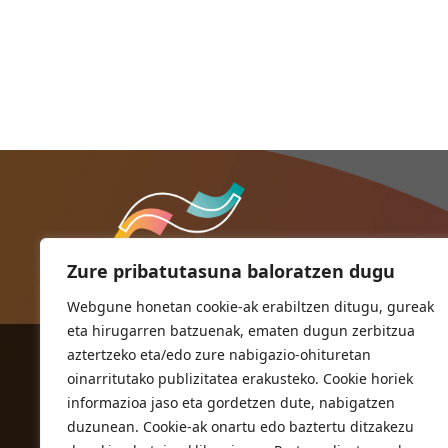
Zure pribatutasuna baloratzen dugu
Webgune honetan cookie-ak erabiltzen ditugu, gureak
eta hirugarren batzuenak, ematen dugun zerbitzua
aztertzeko eta/edo zure nabigazio-ohituretan
ORIOKO UDALA
oinarritutako publizitatea erakusteko. Cookie horiek
Herriko plaza,1
informazioa jaso eta gordetzen dute, nabigatzen
20810 Orio (Gipuzkoa)
duzunean. Cookie-ak onartu edo baztertu ditzakezu
T. 943 83 03 46