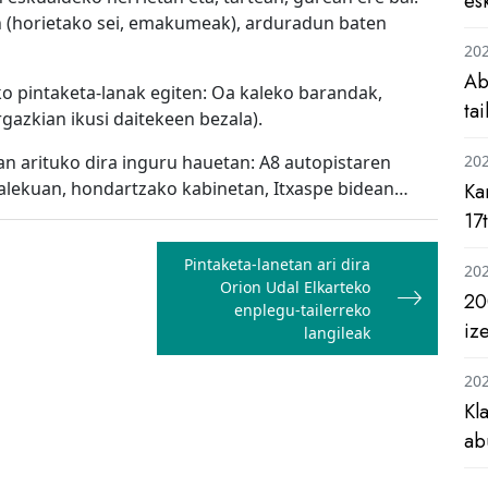
es
an (horietako sei, emakumeak), arduradun baten
20
Ab
o pintaketa-lanak egiten: Oa kaleko barandak,
ta
gazkian ikusi daitekeen bezala).
an arituko dira inguru hauetan: A8 autopistaren
20
alekuan, hondartzako kabinetan, Itxaspe bidean…
Ka
17
Pintaketa-lanetan ari dira
20
Orion Udal Elkarteko
20
enplegu-tailerreko
iz
langileak
20
Kl
ab