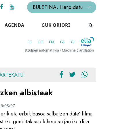
BULETINA. Harpidetu
AGENDA
GUK ORIORI
ES
FR
EN
CA
GL
Itzulpen automatikoa / Machine translation
ARTEKATU!
zken albisteak
26/08/07
zerik eta erbik basoa salbatzen dute’ filma
usteko gonbitak astelehenean jarriko dira