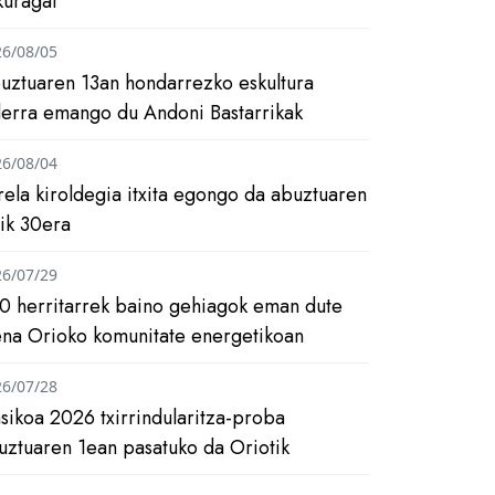
kuragai
26/08/05
uztuaren 13an hondarrezko eskultura
ilerra emango du Andoni Bastarrikak
26/08/04
rela kiroldegia itxita egongo da abuztuaren
tik 30era
26/07/29
0 herritarrek baino gehiagok eman dute
ena Orioko komunitate energetikoan
26/07/28
asikoa 2026 txirrindularitza-proba
uztuaren 1ean pasatuko da Oriotik