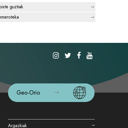
biste guztiak
meroteka
Geo-Orio
Argazkiak