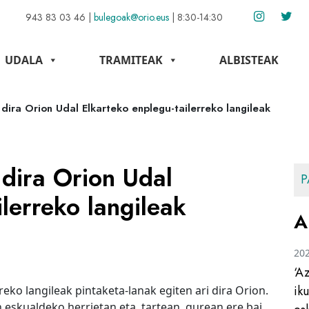
943 83 03 46
|
bulegoak@orio.eus
|
8:30-14:30
UDALA
TRAMITEAK
ALBISTEAK
 dira Orion Udal Elkarteko enplegu-tailerreko langileak
 dira Orion Udal
P
lerreko langileak
A
20
‘A
ik
eko langileak pintaketa-lanak egiten ari dira Orion.
 eskualdeko herrietan eta, tartean, gurean ere bai.