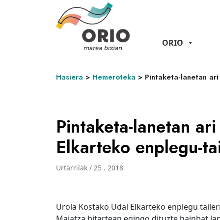
ORIO
Hasiera
>
Hemeroteka
>
Pintaketa-lanetan ari
Pintaketa-lanetan ari
Elkarteko enplegu-tai
Urtarrilak / 25 . 2018
Urola Kostako Udal Elkarteko enplegu tailerr
Maiatza bitartean egingo dituzte hainbat lan