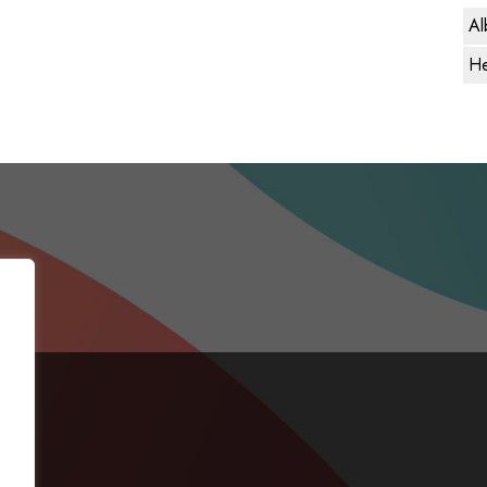
Al
He