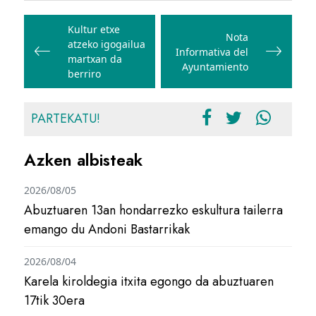
Bidalketetan
zehar
Kultur etxe
Nota
atzeko igogailua
nabigatu
Informativa del
martxan da
Ayuntamiento
berriro
PARTEKATU!
Azken albisteak
2026/08/05
Abuztuaren 13an hondarrezko eskultura tailerra
emango du Andoni Bastarrikak
2026/08/04
Karela kiroldegia itxita egongo da abuztuaren
17tik 30era