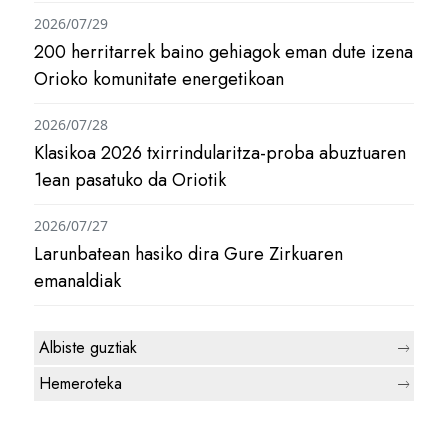
2026/07/29
200 herritarrek baino gehiagok eman dute izena
Orioko komunitate energetikoan
2026/07/28
Klasikoa 2026 txirrindularitza-proba abuztuaren
1ean pasatuko da Oriotik
2026/07/27
Larunbatean hasiko dira Gure Zirkuaren
emanaldiak
Albiste guztiak
Hemeroteka