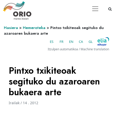
Hasiera
>
Hemeroteka
>
Pintxo txikiteoak segituko du
azaroaren bukaera arte
ES
FR
EN
CA
GL
Itzulpen automatikoa / Machine translation
Pintxo txikiteoak
segituko du azaroaren
bukaera arte
Irailak / 14 . 2012