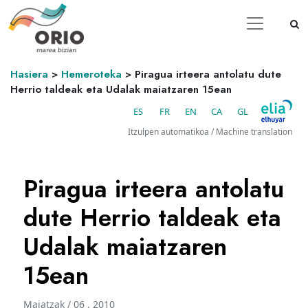
Hasiera
>
Hemeroteka
>
Piragua irteera antolatu dute
Herrio taldeak eta Udalak maiatzaren 15ean
ES
FR
EN
CA
GL
Itzulpen automatikoa / Machine translation
Piragua irteera antolatu
dute Herrio taldeak eta
Udalak maiatzaren
15ean
Maiatzak / 06 . 2010