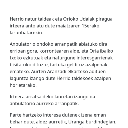
Herrio natur taldeak eta Orioko Udalak piragua
irteera antolatu dute maiatzaren 15erako,
larunbatarekin.
Anbulatorio ondoko arranpatik abiatuko dira,
errioan gora, korrontearen alde, eta Oria ibaiko
txoko ezkutuak eta naturgune interesgarrienak
bisitatuko dituzte, tarteka geldituz azalpenak
emateko. Aurten Aranzadi elkarteko adituen
laguntza izango dute Herrio taldekoek azalpen
horietarako.
Irteera arratsaldeko lauretan izango da
anbulatorio aurreko arranpatik.
Parte hartzeko interesa dutenek izena eman
behar dute, aldez aurretik, Uranga burdindegian.