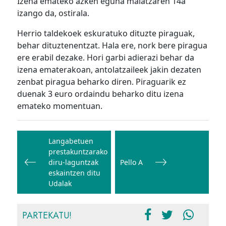
Izena emateko azken eguna maiatzaren 14a
izango da, ostirala.
Herrio taldekoek eskuratuko dituzte piraguak,
behar dituztenentzat. Hala ere, nork bere piragua
ere erabil dezake. Hori garbi adierazi behar da
izena ematerakoan, antolatzaileek jakin dezaten
zenbat piragua beharko diren. Piraguarik ez
duenak 3 euro ordaindu beharko ditu izena
emateko momentuan.
Bidalketetan
zehar
Langabetuen
prestakuntzarako
nabigatu
diru-laguntzak
Pello A
eskaintzen ditu
Udalak
PARTEKATU!