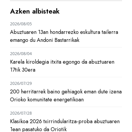
Azken albisteak
2026/08/05
Abuztuaren 13an hondarrezko eskultura tailerra
emango du Andoni Bastarrikak
2026/08/04
Karela kiroldegia itxita egongo da abuztuaren
17tik 30era
2026/07/29
200 herritarrek baino gehiagok eman dute izena
Orioko komunitate energetikoan
2026/07/28
Klasikoa 2026 txirrindularitza-proba abuztuaren
1ean pasatuko da Oriotik