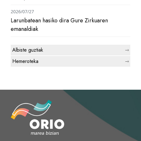
2026/07/27
Larunbatean hasiko dira Gure Zirkuaren
emanaldiak
Albiste guztiak
Hemeroteka