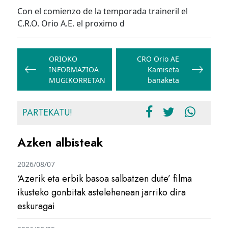
Con el comienzo de la temporada traineril el
C.R.O. Orio A.E. el proximo d
Bidalketetan
zehar
ORIOKO
CRO Orio AE
INFORMAZIOA
Kamiseta
nabigatu
MUGIKORRETAN
banaketa
PARTEKATU!
Azken albisteak
2026/08/07
‘Azerik eta erbik basoa salbatzen dute’ filma
ikusteko gonbitak astelehenean jarriko dira
eskuragai