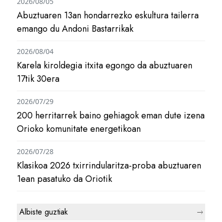
2026/08/05
Abuztuaren 13an hondarrezko eskultura tailerra
emango du Andoni Bastarrikak
2026/08/04
Karela kiroldegia itxita egongo da abuztuaren
17tik 30era
2026/07/29
200 herritarrek baino gehiagok eman dute izena
Orioko komunitate energetikoan
2026/07/28
Klasikoa 2026 txirrindularitza-proba abuztuaren
1ean pasatuko da Oriotik
Albiste guztiak