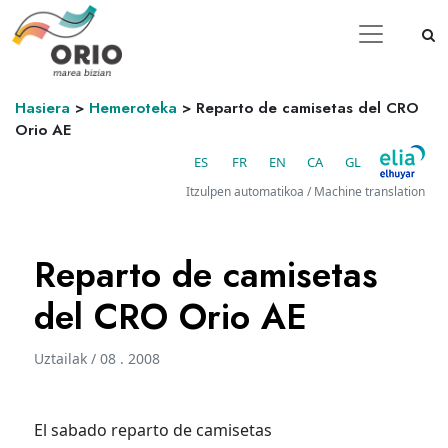
Hasiera
>
Hemeroteka
>
Reparto de camisetas del CRO
Orio AE
ES
FR
EN
CA
GL
Itzulpen automatikoa / Machine translation
Reparto de camisetas
del CRO Orio AE
Uztailak / 08 . 2008
El sabado reparto de camisetas