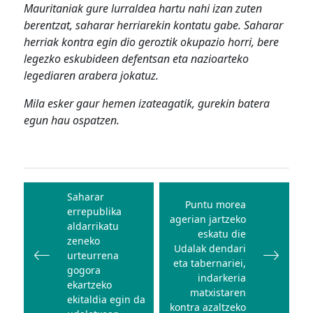
Mauritaniak gure lurraldea hartu nahi izan zuten
berentzat, saharar herriarekin kontatu gabe. Saharar
herriak kontra egin dio geroztik okupazio horri, bere
legezko eskubideen defentsan eta nazioarteko
legediaren arabera jokatuz.
Mila esker gaur hemen izateagatik, gurekin batera
egun hau ospatzen.
Bidalketetan
zehar
Saharar
Puntu morea
errepublika
nabigatu
agerian jartzeko
aldarrikatu
eskatu die
zeneko
Udalak dendari
urteurrena
eta tabernariei,
gogora
indarkeria
ekartzeko
matxistaren
ekitaldia egin da
kontra azaltzeko