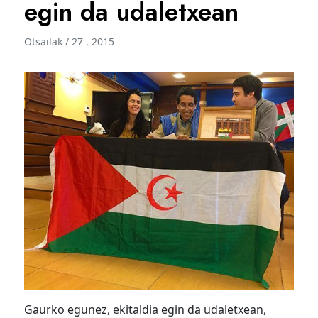
egin da udaletxean
Otsailak / 27 . 2015
Gaurko egunez, ekitaldia egin da udaletxean,