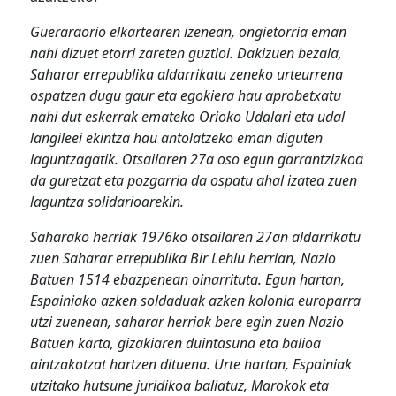
Gueraraorio elkartearen izenean, ongietorria eman
nahi dizuet etorri zareten guztioi. Dakizuen bezala,
Saharar errepublika aldarrikatu zeneko urteurrena
ospatzen dugu gaur eta egokiera hau aprobetxatu
nahi dut eskerrak emateko Orioko Udalari eta udal
langileei ekintza hau antolatzeko eman diguten
laguntzagatik. Otsailaren 27a oso egun garrantzizkoa
da guretzat eta pozgarria da ospatu ahal izatea zuen
laguntza solidarioarekin.
Saharako herriak 1976ko otsailaren 27an aldarrikatu
zuen Saharar errepublika Bir Lehlu herrian, Nazio
Batuen 1514 ebazpenean oinarrituta. Egun hartan,
Espainiako azken soldaduak azken kolonia europarra
utzi zuenean, saharar herriak bere egin zuen Nazio
Batuen karta, gizakiaren duintasuna eta balioa
aintzakotzat hartzen dituena. Urte hartan, Espainiak
utzitako hutsune juridikoa baliatuz, Marokok eta