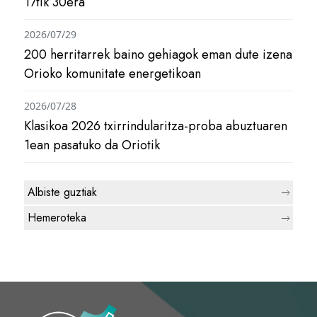
17tik 30era
2026/07/29
200 herritarrek baino gehiagok eman dute izena
Orioko komunitate energetikoan
2026/07/28
Klasikoa 2026 txirrindularitza-proba abuztuaren
1ean pasatuko da Oriotik
Albiste guztiak
Hemeroteka