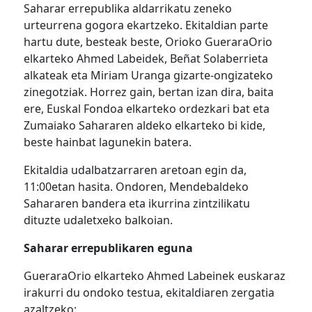
Saharar errepublika aldarrikatu zeneko
urteurrena gogora ekartzeko. Ekitaldian parte
hartu dute, besteak beste, Orioko GueraraOrio
elkarteko Ahmed Labeidek, Beñat Solaberrieta
alkateak eta Miriam Uranga gizarte-ongizateko
zinegotziak. Horrez gain, bertan izan dira, baita
ere, Euskal Fondoa elkarteko ordezkari bat eta
Zumaiako Sahararen aldeko elkarteko bi kide,
beste hainbat lagunekin batera.
Ekitaldia udalbatzarraren aretoan egin da,
11:00etan hasita. Ondoren, Mendebaldeko
Sahararen bandera eta ikurrina zintzilikatu
dituzte udaletxeko balkoian.
Saharar errepublikaren eguna
GueraraOrio elkarteko Ahmed Labeinek euskaraz
irakurri du ondoko testua, ekitaldiaren zergatia
azaltzeko: