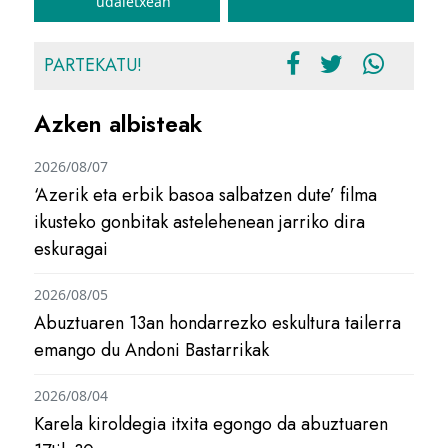
udaletxean
PARTEKATU!
Azken albisteak
2026/08/07
‘Azerik eta erbik basoa salbatzen dute’ filma
ikusteko gonbitak astelehenean jarriko dira
eskuragai
2026/08/05
Abuztuaren 13an hondarrezko eskultura tailerra
emango du Andoni Bastarrikak
2026/08/04
Karela kiroldegia itxita egongo da abuztuaren