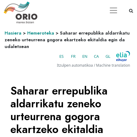
Hasiera
>
Hemeroteka
>
Saharar errepublika aldarrikatu
zeneko urteurrena gogora ekartzeko ekitaldia egin da
udaletxean
ES
FR
EN
CA
GL
Itzulpen automatikoa / Machine translation
Saharar errepublika
aldarrikatu zeneko
urteurrena gogora
ekartzeko ekitaldia