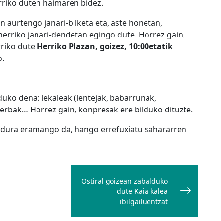
rriko duten haimaren bidez.
n aurtengo janari-bilketa eta, aste honetan,
, herriko janari-dendetan egingo dute. Horrez gain,
rriko dute
Herriko Plazan, goizez, 10:00etatik
o.
uko dena: lekaleak (lentejak, babarrunak,
serbak… Horrez gain, konpresak ere bilduko dituzte.
ndura eramango da, hango errefuxiatu sahararren
Ostiral goizean zabalduko
dute Kaia kalea
ibilgailuentzat