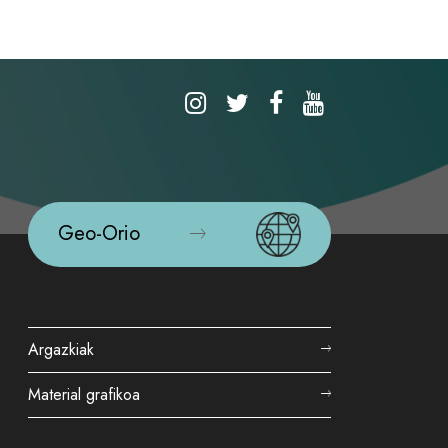
Geo-Orio
Argazkiak
Material grafikoa