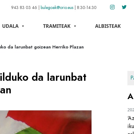
943 83 03 46
|
bulegoak@orio.eus
|
8:30-14:30
UDALA
TRAMITEAK
ALBISTEAK
uko da larunbat goizean Herriko Plazan
ilduko da larunbat
P
zan
A
20
‘A
ik