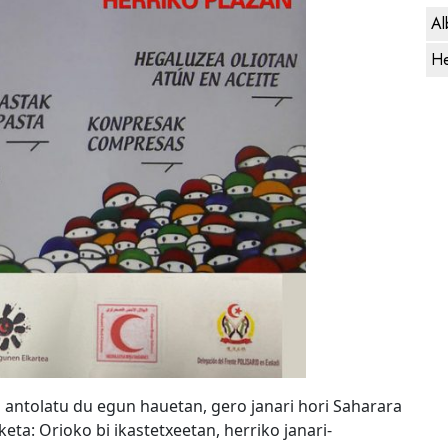
Al
He
a antolatu du egun hauetan, gero janari hori Saharara
keta: Orioko bi ikastetxeetan, herriko janari-