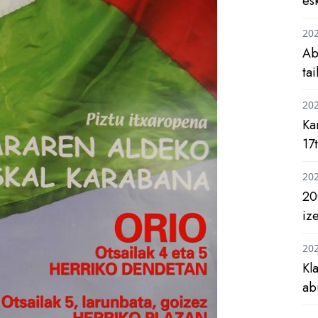
es
20
Ab
ta
20
Ka
17
20
20
iz
20
Kl
ab