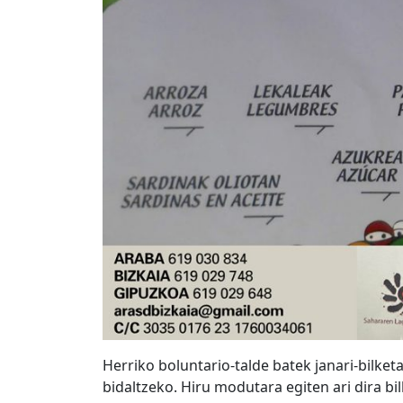
Herriko boluntario-talde batek janari-bilket
bidaltzeko. Hiru modutara egiten ari dira bil