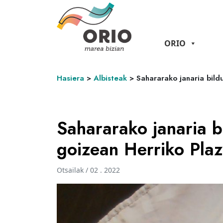
ORIO
Hasiera
>
Albisteak
>
Sahararako janaria bild
Sahararako janaria b
goizean Herriko Pla
Otsailak / 02 . 2022