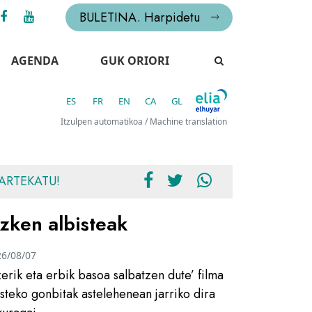
BULETINA. Harpidetu
AGENDA
GUK ORIORI
ES
FR
EN
CA
GL
Itzulpen automatikoa / Machine translation
ARTEKATU!
zken albisteak
26/08/07
zerik eta erbik basoa salbatzen dute’ filma
usteko gonbitak astelehenean jarriko dira