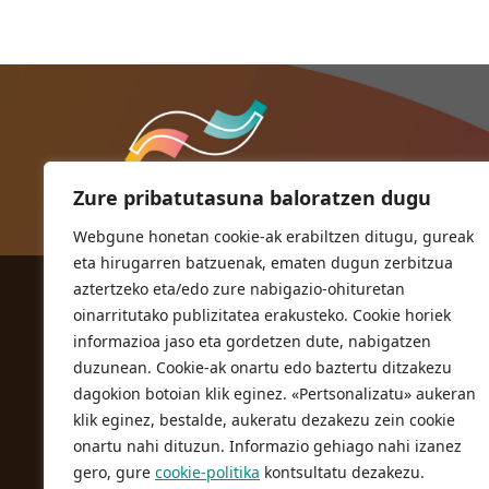
Zure pribatutasuna baloratzen dugu
Webgune honetan cookie-ak erabiltzen ditugu, gureak
eta hirugarren batzuenak, ematen dugun zerbitzua
aztertzeko eta/edo zure nabigazio-ohituretan
ORIOKO UDALA
oinarritutako publizitatea erakusteko. Cookie horiek
Herriko plaza,1
informazioa jaso eta gordetzen dute, nabigatzen
20810 Orio (Gipuzkoa)
duzunean. Cookie-ak onartu edo baztertu ditzakezu
T. 943 83 03 46
dagokion botoian klik eginez. «Pertsonalizatu» aukeran
klik eginez, bestalde, aukeratu dezakezu zein cookie
bulegoak@orio.eus
onartu nahi dituzun. Informazio gehiago nahi izanez
gero, gure
cookie-politika
kontsultatu dezakezu.