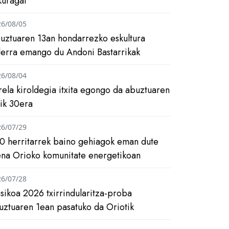
kuragai
26/08/05
uztuaren 13an hondarrezko eskultura
ilerra emango du Andoni Bastarrikak
26/08/04
rela kiroldegia itxita egongo da abuztuaren
tik 30era
26/07/29
0 herritarrek baino gehiagok eman dute
ena Orioko komunitate energetikoan
26/07/28
asikoa 2026 txirrindularitza-proba
uztuaren 1ean pasatuko da Oriotik