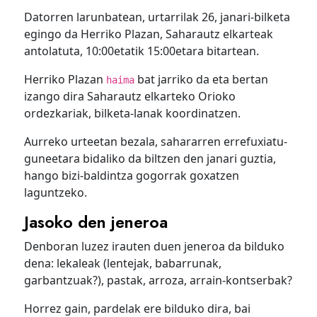
Datorren larunbatean, urtarrilak 26, janari-bilketa
egingo da Herriko Plazan, Saharautz elkarteak
antolatuta, 10:00etatik 15:00etara bitartean.
Herriko Plazan
bat jarriko da eta bertan
haima
izango dira Saharautz elkarteko Orioko
ordezkariak, bilketa-lanak koordinatzen.
Aurreko urteetan bezala, sahararren errefuxiatu-
guneetara bidaliko da biltzen den janari guztia,
hango bizi-baldintza gogorrak goxatzen
laguntzeko.
Jasoko den jeneroa
Denboran luzez irauten duen jeneroa da bilduko
dena: lekaleak (lentejak, babarrunak,
garbantzuak?), pastak, arroza, arrain-kontserbak?
Horrez gain, pardelak ere bilduko dira, bai