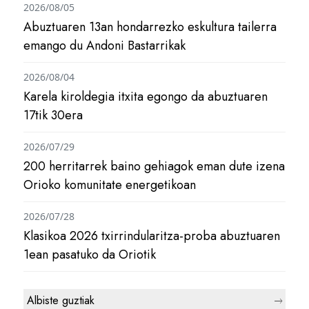
2026/08/05
Abuztuaren 13an hondarrezko eskultura tailerra
emango du Andoni Bastarrikak
2026/08/04
Karela kiroldegia itxita egongo da abuztuaren
17tik 30era
2026/07/29
200 herritarrek baino gehiagok eman dute izena
Orioko komunitate energetikoan
2026/07/28
Klasikoa 2026 txirrindularitza-proba abuztuaren
1ean pasatuko da Oriotik
Albiste guztiak