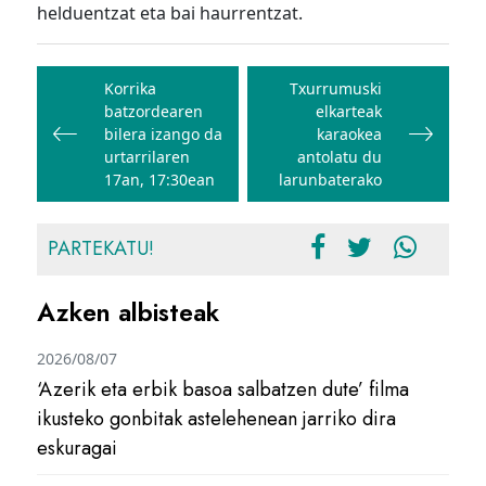
helduentzat eta bai haurrentzat.
Bidalketetan
zehar
Korrika
Txurrumuski
batzordearen
elkarteak
nabigatu
bilera izango da
karaokea
urtarrilaren
antolatu du
17an, 17:30ean
larunbaterako
PARTEKATU!
Azken albisteak
2026/08/07
‘Azerik eta erbik basoa salbatzen dute’ filma
ikusteko gonbitak astelehenean jarriko dira
eskuragai