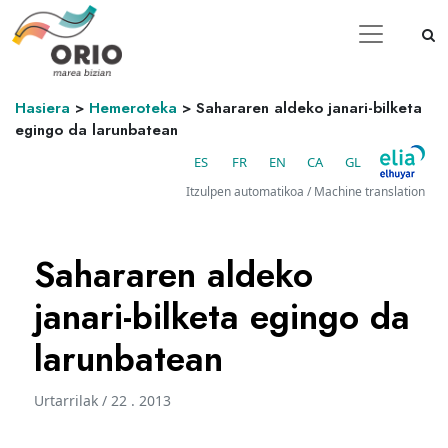
Hasiera
>
Hemeroteka
>
Sahararen aldeko janari-bilketa
egingo da larunbatean
ES
FR
EN
CA
GL
Itzulpen automatikoa / Machine translation
Sahararen aldeko
janari-bilketa egingo da
larunbatean
Urtarrilak / 22 . 2013