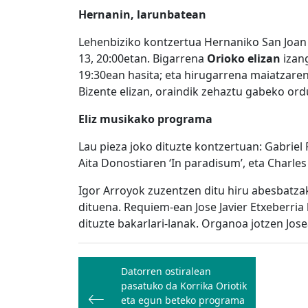
Hernanin, larunbatean
Lehenbiziko kontzertua Hernaniko San Joan
13, 20:00etan. Bigarrena
Orioko elizan
izan
19:30ean hasita; eta hirugarrena maiatzar
Bizente elizan, oraindik zehaztu gabeko ord
Eliz musikako programa
Lau pieza joko dituzte kontzertuan: Gabriel 
Aita Donostiaren ‘In paradisum’, eta Charle
Igor Arroyok zuzentzen ditu hiru abesbatza
dituena. Requiem-ean Jose Javier Etxeberr
dituzte bakarlari-lanak. Organoa jotzen Jose
Bidalketetan
Datorren ostiralean
zehar
pasatuko da Korrika Oriotik
nabigatu
eta egun beteko programa