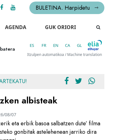
BULETINA. Harpidetu
AGENDA
GUK ORIORI
ES
FR
EN
CA
GL
 batera
Itzulpen automatikoa / Machine translation
ARTEKATU!
zken albisteak
26/08/07
zerik eta erbik basoa salbatzen dute’ filma
usteko gonbitak astelehenean jarriko dira