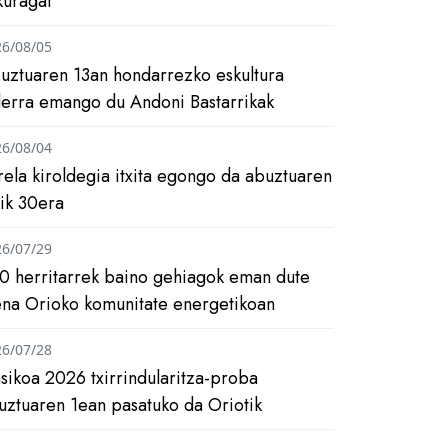
kuragai
26/08/05
uztuaren 13an hondarrezko eskultura
ilerra emango du Andoni Bastarrikak
26/08/04
rela kiroldegia itxita egongo da abuztuaren
tik 30era
26/07/29
0 herritarrek baino gehiagok eman dute
ena Orioko komunitate energetikoan
26/07/28
asikoa 2026 txirrindularitza-proba
uztuaren 1ean pasatuko da Oriotik