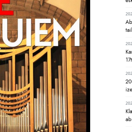
es
20
Ab
ta
20
Ka
17
20
20
iz
20
Kl
ab