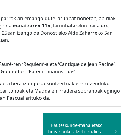
 parrokian emango dute larunbat honetan, apirilak
go da
maiatzaren 11n
, larunbatarekin baita ere,
en 25ean izango da Donostiako Alde Zaharreko San
uan.
Fauré-ren ‘Requiem’-a eta ‘Cantique de Jean Racine’,
s Gounod-en ‘Pater in manus tuas’.
k eta bera izango da kontzertuak ere zuzenduko
ia baritonoak eta Maddalen Pradera sopranoak egingo
an Pascual arituko da.
Hauteskunde-mahaietako
kideak aukeratzeko zozketa