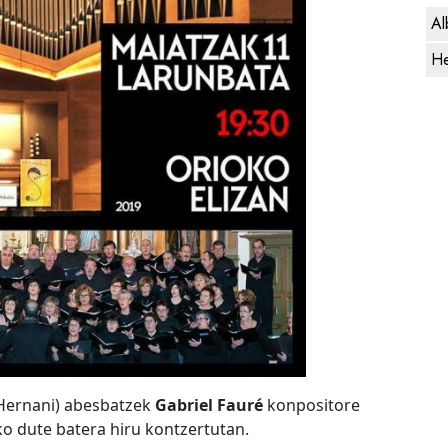
Al
He
(Hernani) abesbatzek
Gabriel Fauré
konpositore
o dute batera hiru kontzertutan.