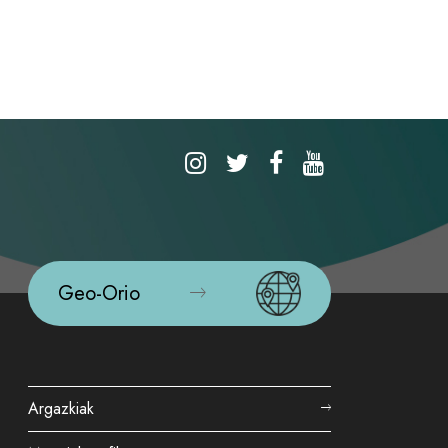
Geo-Orio
Argazkiak