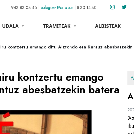
943 83 03 46
|
bulegoak@orio.eus
|
8:30-14:30
UDALA
TRAMITEAK
ALBISTEAK
iru kontzertu emango ditu Aiztondo eta Kantuz abesbatzekin
hiru kontzertu emango
P
ntuz abesbatzekin batera
A
20
‘A
ik