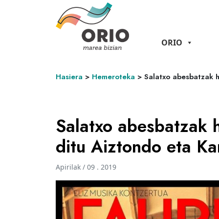
ORIO
Hasiera
>
Hemeroteka
>
Salatxo abesbatzak h
Salatxo abesbatzak 
ditu Aiztondo eta Ka
Apirilak / 09 . 2019