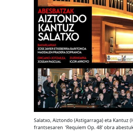
Salatxo, Aiztondo (Astigarraga) eta Kantuz 
frantsesaren ‘Requiem Op. 48’ obra abestuk