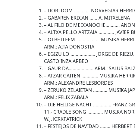
– DORI DOM ………… NORVEGIAR HERRI
– GABAREN ERDIAN …… A. MITXELENA
– AL FILO DE MEDIANOCHE……….. ANO
– ALTXA PELLO ARTZAIA ………… JAVIER 
– OI BETLEEM ……………… MUSIKA HERRI
ARM.: AITA DONOSTIA
– EGIZU LO ………………. JORGE DE RIEZU,
CASTO INZA ARBEO
– GAUR DA………………. ARM.: SALUS BAL
– ATZAR GAITEN …………. MUSIKA HERRIK
ARM.: ALEXANDRE LESBORDES
– ZERUKO ZELAIETAN ……….. MUSIKA JA
ARM.: FELIX ZABALA
– DIE HEILIGE NACHT ………….. FRANZ G
11.- CRADLE SONG ………… MUSIKA NO
W.J. KIRKPATRICK
– FESTEJOS DE NAVIDAD …….. HERBERT 