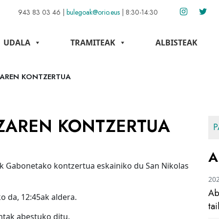
943 83 03 46
|
bulegoak@orio.eus
|
8:30-14:30
UDALA
TRAMITEAK
ALBISTEAK
ZAREN KONTZERTUA
ZAREN KONTZERTUA
P
A
ak Gabonetako kontzertua eskainiko du San Nikolas
20
Ab
 da, 12:45ak aldera.
ta
tak abestuko ditu.