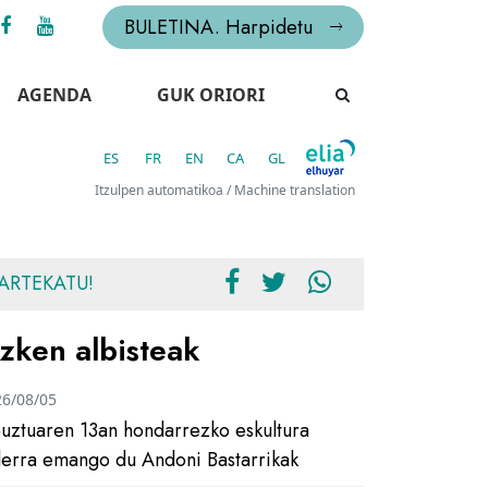
BULETINA. Harpidetu
AGENDA
GUK ORIORI
ES
FR
EN
CA
GL
Itzulpen automatikoa / Machine translation
ARTEKATU!
zken albisteak
26/08/05
uztuaren 13an hondarrezko eskultura
ilerra emango du Andoni Bastarrikak