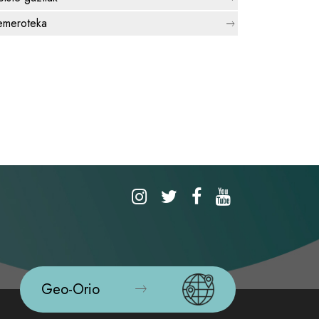
meroteka
Geo-Orio