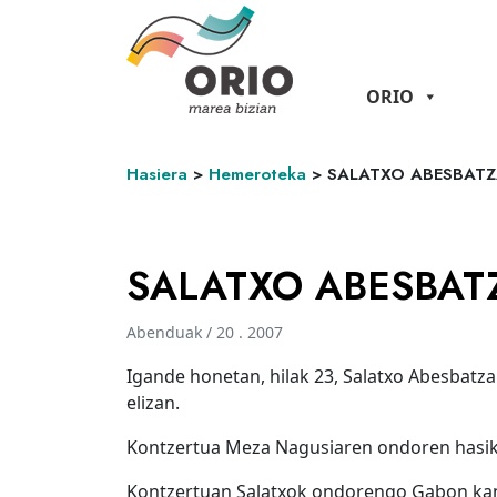
ORIO
Hasiera
>
Hemeroteka
>
SALATXO ABESBAT
SALATXO ABESBAT
Abenduak / 20 . 2007
Igande honetan, hilak 23, Salatxo Abesbatz
elizan.
Kontzertua Meza Nagusiaren ondoren hasiko
Kontzertuan Salatxok ondorengo Gabon kan