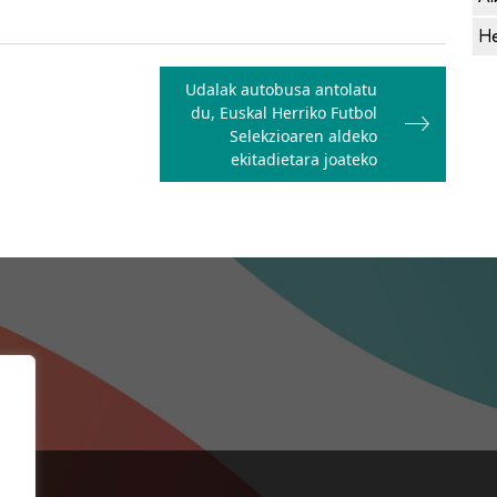
He
Udalak autobusa antolatu
du, Euskal Herriko Futbol
Selekzioaren aldeko
ekitadietara joateko