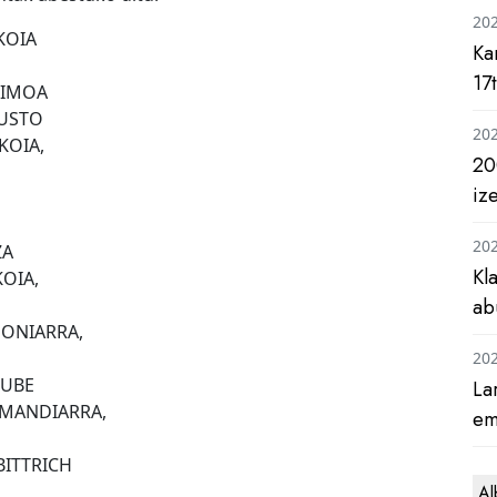
20
KOIA
Ka
17
NIMOA
BUSTO
20
KOIA,
20
iz
20
ZA
Kl
OIA,
ab
PONIARRA,
20
RUBE
La
RMANDIARRA,
em
BITTRICH
Al