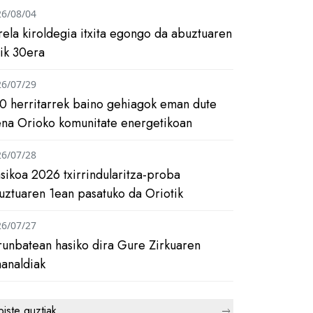
26/08/04
rela kiroldegia itxita egongo da abuztuaren
tik 30era
26/07/29
0 herritarrek baino gehiagok eman dute
ena Orioko komunitate energetikoan
26/07/28
asikoa 2026 txirrindularitza-proba
uztuaren 1ean pasatuko da Oriotik
26/07/27
runbatean hasiko dira Gure Zirkuaren
analdiak
biste guztiak