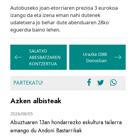
Autobuseko joan-etorriaren prezioa 3 eurokoa
izango da eta izena eman nahi dutenek
udaletxera jo behar dute abenduaren 28ko
eguerdia baino lehen.
Bidalketetan
zehar
SALATXO
Urazka OBB
ABESBATZAREN
nabigatu
Donostian
KONTZERTUA
PARTEKATU!
Azken albisteak
2026/08/05
Abuztuaren 13an hondarrezko eskultura tailerra
emango du Andoni Bastarrikak