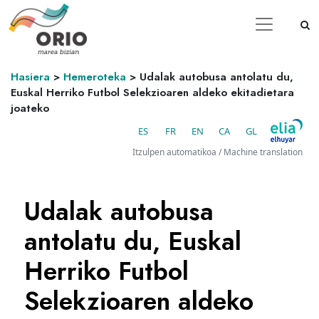
Hasiera
>
Hemeroteka
>
Udalak autobusa antolatu du,
Euskal Herriko Futbol Selekzioaren aldeko ekitadietara
joateko
ES
FR
EN
CA
GL
Itzulpen automatikoa / Machine translation
Udalak autobusa
antolatu du, Euskal
Herriko Futbol
Selekzioaren aldeko