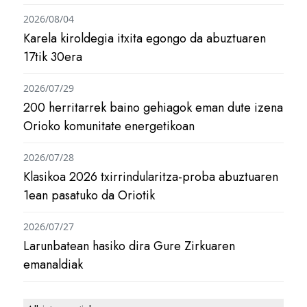
2026/08/04
Karela kiroldegia itxita egongo da abuztuaren
17tik 30era
2026/07/29
200 herritarrek baino gehiagok eman dute izena
Orioko komunitate energetikoan
2026/07/28
Klasikoa 2026 txirrindularitza-proba abuztuaren
1ean pasatuko da Oriotik
2026/07/27
Larunbatean hasiko dira Gure Zirkuaren
emanaldiak