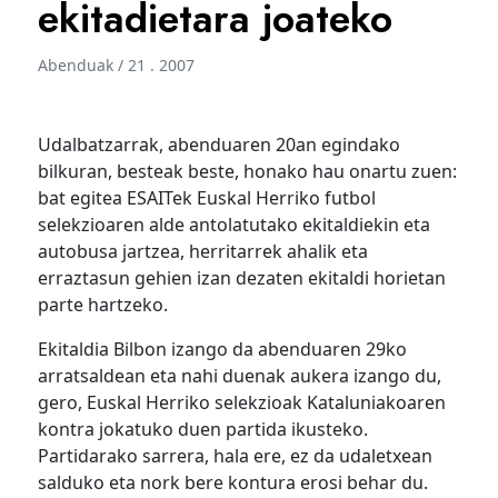
ekitadietara joateko
Abenduak / 21 . 2007
Udalbatzarrak, abenduaren 20an egindako
bilkuran, besteak beste, honako hau onartu zuen:
bat egitea ESAITek Euskal Herriko futbol
selekzioaren alde antolatutako ekitaldiekin eta
autobusa jartzea, herritarrek ahalik eta
erraztasun gehien izan dezaten ekitaldi horietan
parte hartzeko.
Ekitaldia Bilbon izango da abenduaren 29ko
arratsaldean eta nahi duenak aukera izango du,
gero, Euskal Herriko selekzioak Kataluniakoaren
kontra jokatuko duen partida ikusteko.
Partidarako sarrera, hala ere, ez da udaletxean
salduko eta nork bere kontura erosi behar du.