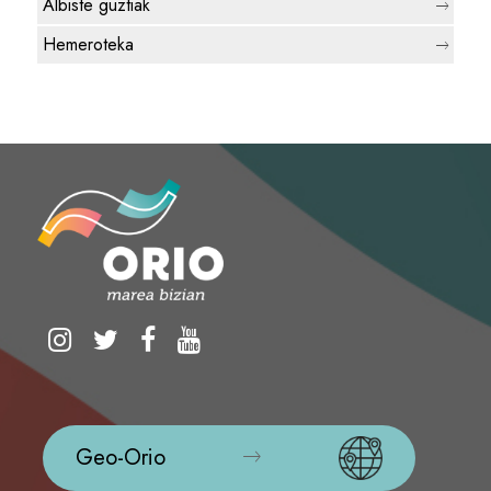
Albiste guztiak
Hemeroteka
Geo-Orio