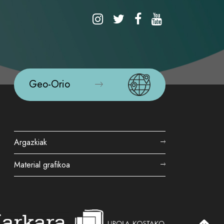
Geo-Orio
Argazkiak
Material grafikoa