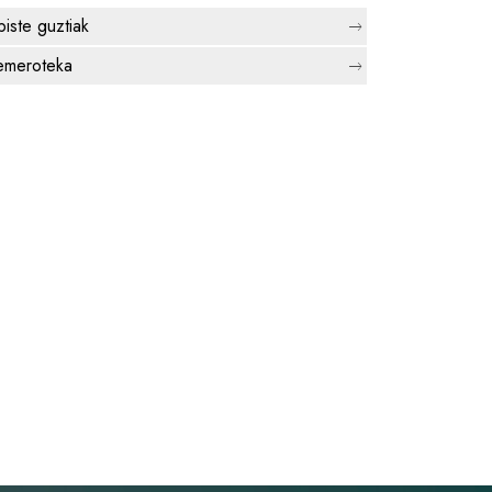
biste guztiak
meroteka