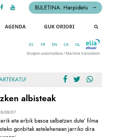
BULETINA. Harpidetu
AGENDA
GUK ORIORI
ES
FR
EN
CA
GL
Itzulpen automatikoa / Machine translation
ARTEKATU!
zken albisteak
26/08/07
zerik eta erbik basoa salbatzen dute’ filma
usteko gonbitak astelehenean jarriko dira