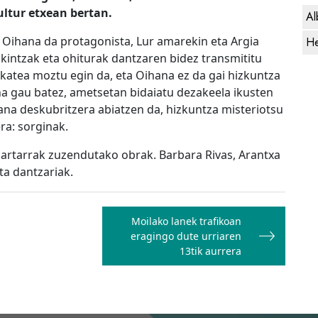
ultur etxean bertan.
Al
 Oihana da protagonista, Lur amarekin eta Argia
He
kintzak eta ohiturak dantzaren bidez transmititu
katea moztu egin da, eta Oihana ez da gai hizkuntza
na gau batez, ametsetan bidaiatu dezakeela ikusten
gana deskubritzera abiatzen da, hizkuntza misteriotsu
ra: sorginak.
artarrak zuzendutako obrak. Barbara Rivas, Arantxa
ta dantzariak.
Moilako lanek trafikoan
eragingo dute urriaren
13tik aurrera