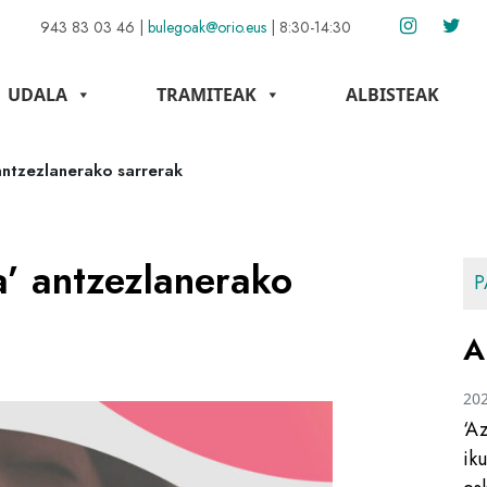
943 83 03 46
|
bulegoak@orio.eus
|
8:30-14:30
UDALA
TRAMITEAK
ALBISTEAK
antzezlanerako sarrerak
a’ antzezlanerako
P
A
20
‘A
ik