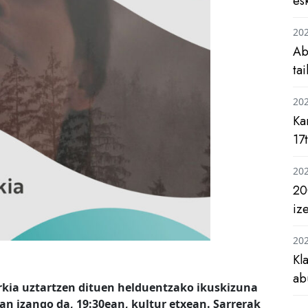
es
20
Ab
ta
20
Ka
17
20
20
iz
20
Kl
ab
rkia uztartzen dituen helduentzako ikuskizuna
2an izango da, 19:30ean, kultur etxean. Sarrerak