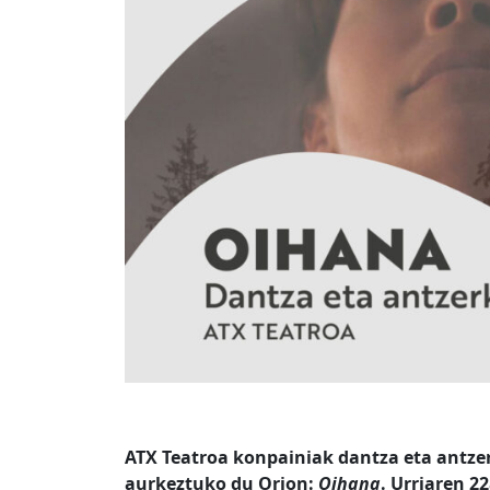
ATX Teatroa konpainiak dantza eta antze
aurkeztuko du Orion:
Oihana
. Urriaren 2