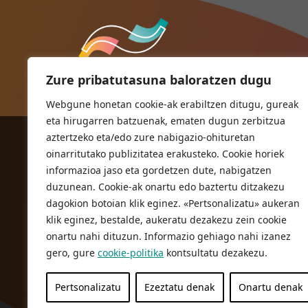
Zure pribatutasuna baloratzen dugu
Webgune honetan cookie-ak erabiltzen ditugu, gureak
eta hirugarren batzuenak, ematen dugun zerbitzua
aztertzeko eta/edo zure nabigazio-ohituretan
ORIOKO UDALA
oinarritutako publizitatea erakusteko. Cookie horiek
Herriko plaza,1
informazioa jaso eta gordetzen dute, nabigatzen
20810 Orio (Gipuzkoa)
duzunean. Cookie-ak onartu edo baztertu ditzakezu
T. 943 83 03 46
dagokion botoian klik eginez. «Pertsonalizatu» aukeran
klik eginez, bestalde, aukeratu dezakezu zein cookie
bulegoak@orio.eus
onartu nahi dituzun. Informazio gehiago nahi izanez
gero, gure
cookie-politika
kontsultatu dezakezu.
Pertsonalizatu
Ezeztatu denak
Onartu denak