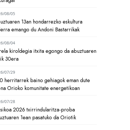
kuragai
26/08/05
uztuaren 13an hondarrezko eskultura
ilerra emango du Andoni Bastarrikak
26/08/04
rela kiroldegia itxita egongo da abuztuaren
tik 30era
26/07/29
0 herritarrek baino gehiagok eman dute
ena Orioko komunitate energetikoan
26/07/28
asikoa 2026 txirrindularitza-proba
uztuaren 1ean pasatuko da Oriotik