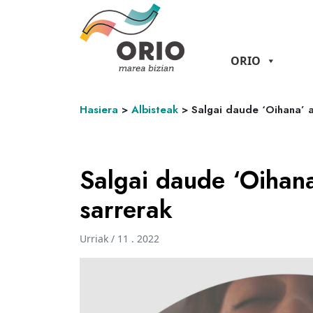
ORIO
Hasiera
>
Albisteak
>
Salgai daude ‘Oihana’ 
Salgai daude ‘Oihan
sarrerak
Urriak / 11 . 2022