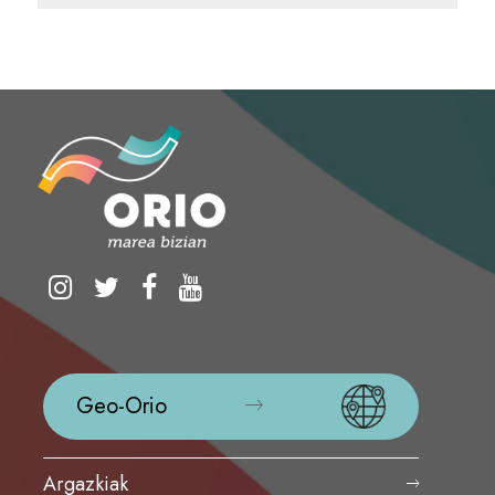
Geo-Orio
Argazkiak