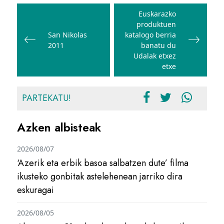
Bidalketetan
zehar
Euskarazko
produktuen
nabigatu
San Nikolas
katalogo berria
2011
banatu du
Udalak etxez
etxe
PARTEKATU!
Azken albisteak
2026/08/07
‘Azerik eta erbik basoa salbatzen dute’ filma
ikusteko gonbitak astelehenean jarriko dira
eskuragai
2026/08/05