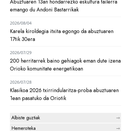
Abuztuaren 13an hondarrezko eskultura tailerra
emango du Andoni Bastarrikak
2026/08/04
Karela kiroldegia itxita egongo da abuztuaren
17tik 30era
2026/07/29
200 herritarrek baino gehiagok eman dute izena
Orioko komunitate energetikoan
2026/07/28
Klasikoa 2026 txirrindularitza-proba abuztuaren
1ean pasatuko da Oriotik
Albiste guztiak
Hemeroteka