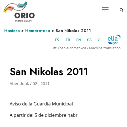
Hasiera
>
Hemeroteka
>
San Nikolas 2011
ES
FR
EN
CA
GL
Itzulpen automatikoa / Machine translation
San Nikolas 2011
Abenduak / 02 . 2011
Aviso de la Guardia Municipal
A partir del 5 de diciembre habr