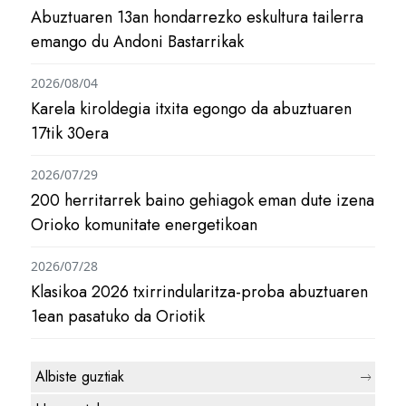
Abuztuaren 13an hondarrezko eskultura tailerra
emango du Andoni Bastarrikak
2026/08/04
Karela kiroldegia itxita egongo da abuztuaren
17tik 30era
2026/07/29
200 herritarrek baino gehiagok eman dute izena
Orioko komunitate energetikoan
2026/07/28
Klasikoa 2026 txirrindularitza-proba abuztuaren
1ean pasatuko da Oriotik
Albiste guztiak