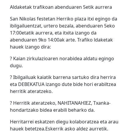
Aldaketak trafikoan abenduaren 5etik aurrera
San Nikolas festetan Herriko plaza itxi egingo da
ibilgailuentzat, urtero bezala, abenduaren 5eko
17:00etatik aurrera, eta itxita izango da
abenduaren 9ko 14:00ak arte. Trafiko ldaketak
hauek izango dira:
? Kaian zirkulazioaren norabidea aldatu egingo
dugu.
? Ibilgailuak kaiatik barrena sartuko dira herrira
eta DEBEKATUA izango dute bide hori erabiltzea
herritik ateratzeko.
? Herritik ateratzeko, NAHITANAHIEZ, Txanka-
hondartzako bidea erabili beharko da.
Herritarrei eskatzen diegu kolaboratzea eta arau
hauek betetzea.Eskerrik asko aldez aurretik.