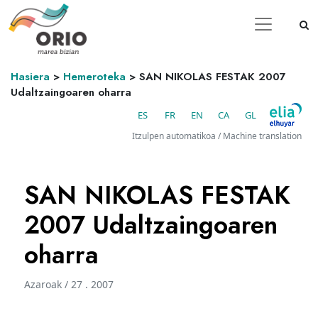
Hasiera
>
Hemeroteka
>
SAN NIKOLAS FESTAK 2007
Udaltzaingoaren oharra
ES
FR
EN
CA
GL
Itzulpen automatikoa / Machine translation
SAN NIKOLAS FESTAK
2007 Udaltzaingoaren
oharra
Azaroak / 27 . 2007