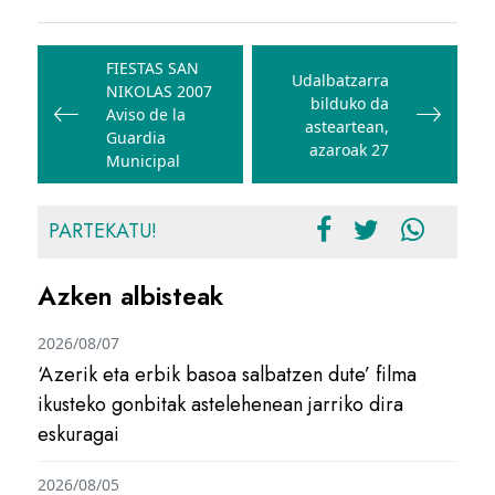
Bidalketetan
zehar
FIESTAS SAN
Udalbatzarra
NIKOLAS 2007
nabigatu
bilduko da
Aviso de la
asteartean,
Guardia
azaroak 27
Municipal
PARTEKATU!
Azken albisteak
2026/08/07
‘Azerik eta erbik basoa salbatzen dute’ filma
ikusteko gonbitak astelehenean jarriko dira
eskuragai
2026/08/05