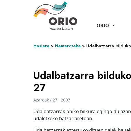
ORIO
Hasiera
>
Hemeroteka
>
Udalbatzarra bilduk
Udalbatzarra bilduko
27
Azaroak / 27 . 2007
Udalbatzarrak ohiko bilkura egingo du azar
udaletxeko batzar aretoan.
Udalbatzarrak aztertuko dituen gaiak hauek