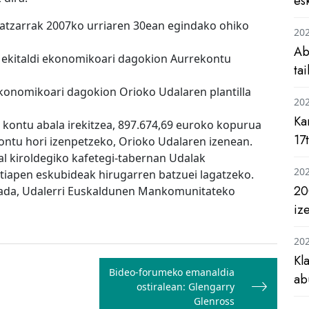
es
lbatzarrak 2007ko urriaren 30ean egindako ohiko
20
Ab
 ekitaldi ekonomikoari dagokion Aurrekontu
ta
ekonomikoari dagokion Orioko Udalaren plantilla
20
Ka
 kontu abala irekitzea, 897.674,69 euroko kopurua
17
ontu hori izenpetzeko, Orioko Udalaren izenean.
l kiroldegiko kafetegi-tabernan Udalak
20
tiapen eskubideak hirugarren batzuei lagatzeko.
20
bada, Udalerri Euskaldunen Mankomunitateko
iz
20
Kl
Bideo-forumeko emanaldia
ab
ostiralean: Glengarry
Glenross