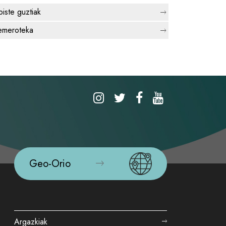
biste guztiak
meroteka
Geo-Orio
Argazkiak