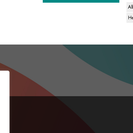
Al
He