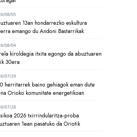
kuragai
26/08/05
uztuaren 13an hondarrezko eskultura
ilerra emango du Andoni Bastarrikak
26/08/04
rela kiroldegia itxita egongo da abuztuaren
tik 30era
26/07/29
0 herritarrek baino gehiagok eman dute
ena Orioko komunitate energetikoan
26/07/28
asikoa 2026 txirrindularitza-proba
uztuaren 1ean pasatuko da Oriotik