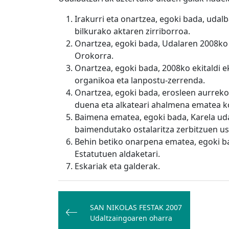
Irakurri eta onartzea, egoki bada, uda
bilkurako aktaren zirriborroa.
Onartzea, egoki bada, Udalaren 2008ko
Orokorra.
Onartzea, egoki bada, 2008ko ekitaldi 
organikoa eta lanpostu-zerrenda.
Onartzea, egoki bada, erosleen aurreko
duena eta alkateari ahalmena ematea k
Baimena ematea, egoki bada, Karela uda
baimendutako ostalaritza zerbitzuen us
Behin betiko onarpena ematea, egoki 
Estatutuen aldaketari.
Eskariak eta galderak.
Bidalketetan
zehar
SAN NIKOLAS FESTAK 2007
Udaltzaingoaren oharra
nabigatu