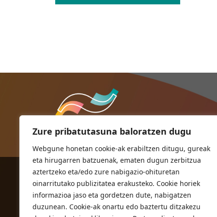
Zure pribatutasuna baloratzen dugu
Webgune honetan cookie-ak erabiltzen ditugu, gureak
eta hirugarren batzuenak, ematen dugun zerbitzua
aztertzeko eta/edo zure nabigazio-ohituretan
ORIOKO UDALA
oinarritutako publizitatea erakusteko. Cookie horiek
Herriko plaza,1
informazioa jaso eta gordetzen dute, nabigatzen
20810 Orio (Gipuzkoa)
duzunean. Cookie-ak onartu edo baztertu ditzakezu
T. 943 83 03 46