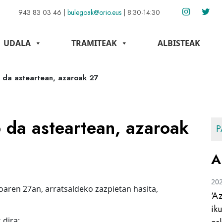
943 83 03 46
|
bulegoak@orio.eus
|
8:30-14:30
UDALA
TRAMITEAK
ALBISTEAK
o da asteartean, azaroak 27
 da asteartean, azaroak
P
A
20
oaren 27an, arratsaldeko zazpietan hasita,
‘A
ik
 dira: