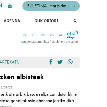
BULETINA. Harpidetu
AGENDA
GUK ORIORI
ES
FR
EN
CA
GL
Itzulpen automatikoa / Machine translation
ARTEKATU!
zken albisteak
26/08/07
zerik eta erbik basoa salbatzen dute’ filma
usteko gonbitak astelehenean jarriko dira