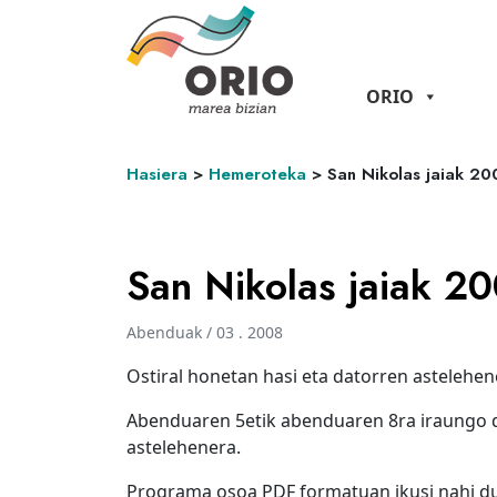
ORIO
Hasiera
>
Hemeroteka
>
San Nikolas jaiak 20
San Nikolas jaiak 2
Abenduak / 03 . 2008
Ostiral honetan hasi eta datorren astelehen
Abenduaren 5etik abenduaren 8ra iraungo du
astelehenera.
Programa osoa PDF formatuan ikusi nahi d