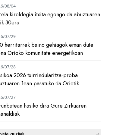
26/08/04
rela kiroldegia itxita egongo da abuztuaren
tik 30era
26/07/29
0 herritarrek baino gehiagok eman dute
ena Orioko komunitate energetikoan
26/07/28
asikoa 2026 txirrindularitza-proba
uztuaren 1ean pasatuko da Oriotik
26/07/27
runbatean hasiko dira Gure Zirkuaren
analdiak
biste guztiak