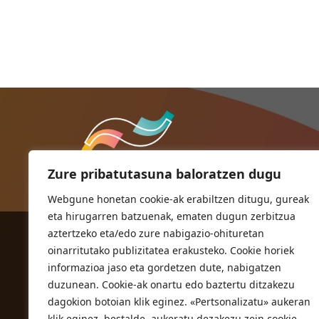
Zure pribatutasuna baloratzen dugu
Webgune honetan cookie-ak erabiltzen ditugu, gureak
eta hirugarren batzuenak, ematen dugun zerbitzua
aztertzeko eta/edo zure nabigazio-ohituretan
ORIOKO UDALA
oinarritutako publizitatea erakusteko. Cookie horiek
Herriko plaza,1
informazioa jaso eta gordetzen dute, nabigatzen
20810 Orio (Gipuzkoa)
duzunean. Cookie-ak onartu edo baztertu ditzakezu
T. 943 83 03 46
dagokion botoian klik eginez. «Pertsonalizatu» aukeran
klik eginez, bestalde, aukeratu dezakezu zein cookie