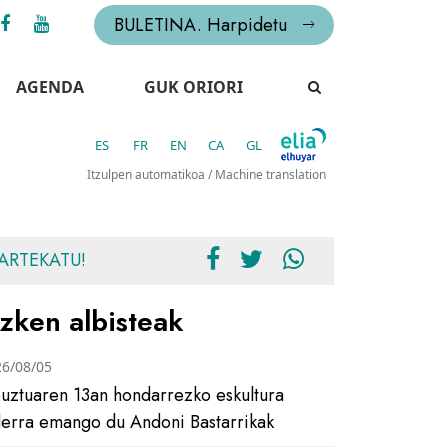
BULETINA. Harpidetu
AGENDA
GUK ORIORI
ES
FR
EN
CA
GL
Itzulpen automatikoa / Machine translation
ARTEKATU!
zken albisteak
26/08/05
uztuaren 13an hondarrezko eskultura
ilerra emango du Andoni Bastarrikak