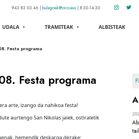
943 83 03 46
|
bulegoak@orio.eus
|
8:30-14:30
UDALA
TRAMITEAK
ALBISTEAK
08. Festa programa
008. Festa programa
P
A
era arte, izango da nahikoa festa!
20
te aurtengo San Nikolas jaiek, ostiraletik
Ab
ta
uenak, hemendik deskarga dezake: