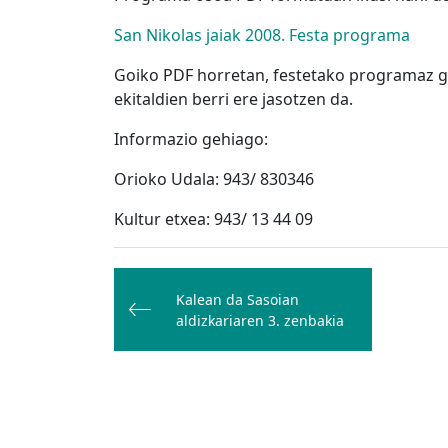
San Nikolas jaiak 2008. Festa programa
Goiko PDF horretan, festetako programaz g
ekitaldien berri ere jasotzen da.
Informazio gehiago:
Orioko Udala: 943/ 830346
Kultur etxea: 943/ 13 44 09
Bidalketetan
zehar
Kalean da Sasoian
aldizkariaren 3. zenbakia
nabigatu