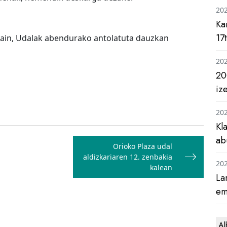
20
Ka
17
ain, Udalak abendurako antolatuta dauzkan
20
20
iz
20
Kl
ab
Orioko Plaza udal
aldizkariaren 12. zenbakia
20
kalean
La
em
Al