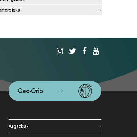
meroteka
Geo-Orio
Argazkiak