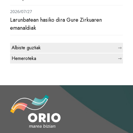
2026/07/27
Larunbatean hasiko dira Gure Zirkuaren
emanaldiak
Albiste guztiak
Hemeroteka