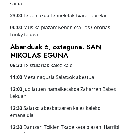
saioa
23:00
Txupinazoa Tximeletak txarangarekin
00:00
Musika plazan: Kenon eta Los Coronas
funky taldea
Abenduak 6, osteguna. SAN
NIKOLAS EGUNA
09:30
Txistulariak kalez kale
11:00
Meza nagusia Salatxok abestua
12:00
Jubilatuen hamaiketakoa Zaharren Babes
Lekuan
12:30
Salatxo abesbatzaren kalez kaleko
emanaldia
12:30
Dantzari Txikien Txapelketa plazan, Harribil