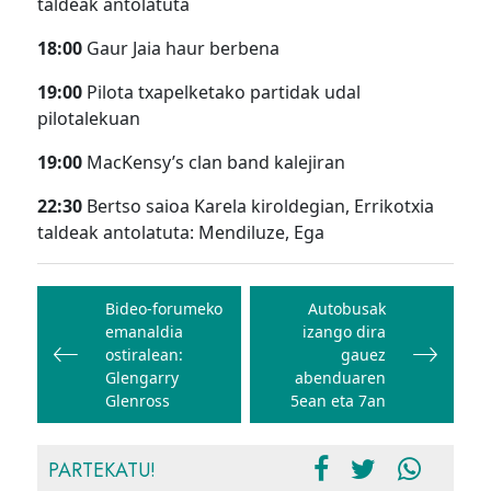
taldeak antolatuta
18:00
Gaur Jaia haur berbena
19:00
Pilota txapelketako partidak udal
pilotalekuan
19:00
MacKensy’s clan band kalejiran
22:30
Bertso saioa Karela kiroldegian, Errikotxia
taldeak antolatuta: Mendiluze, Ega
Bidalketetan
zehar
Bideo-forumeko
Autobusak
emanaldia
izango dira
nabigatu
ostiralean:
gauez
Glengarry
abenduaren
Glenross
5ean eta 7an
PARTEKATU!