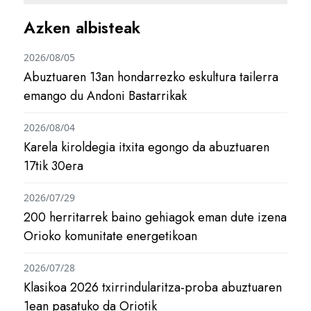
Azken albisteak
2026/08/05
Abuztuaren 13an hondarrezko eskultura tailerra
emango du Andoni Bastarrikak
2026/08/04
Karela kiroldegia itxita egongo da abuztuaren
17tik 30era
2026/07/29
200 herritarrek baino gehiagok eman dute izena
Orioko komunitate energetikoan
2026/07/28
Klasikoa 2026 txirrindularitza-proba abuztuaren
1ean pasatuko da Oriotik