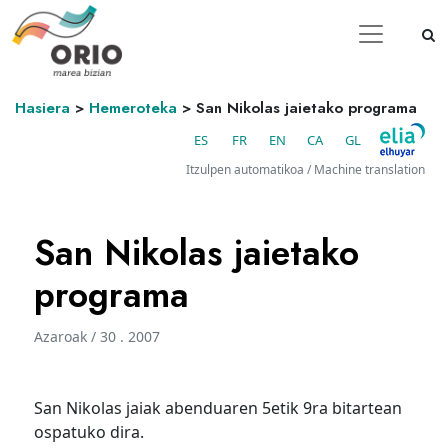
Hasiera
>
Hemeroteka
>
San Nikolas jaietako programa
ES
FR
EN
CA
GL
Itzulpen automatikoa / Machine translation
San Nikolas jaietako
programa
Azaroak / 30 . 2007
San Nikolas jaiak abenduaren 5etik 9ra bitartean
ospatuko dira.