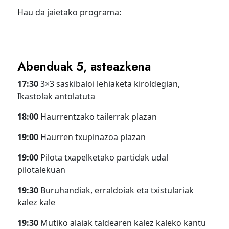
Hau da jaietako programa:
Abenduak 5, asteazkena
17:30
3×3 saskibaloi lehiaketa kiroldegian,
Ikastolak antolatuta
18:00
Haurrentzako tailerrak plazan
19:00
Haurren txupinazoa plazan
19:00
Pilota txapelketako partidak udal
pilotalekuan
19:30
Buruhandiak, erraldoiak eta txistulariak
kalez kale
19:30
Mutiko alaiak taldearen kalez kaleko kantu