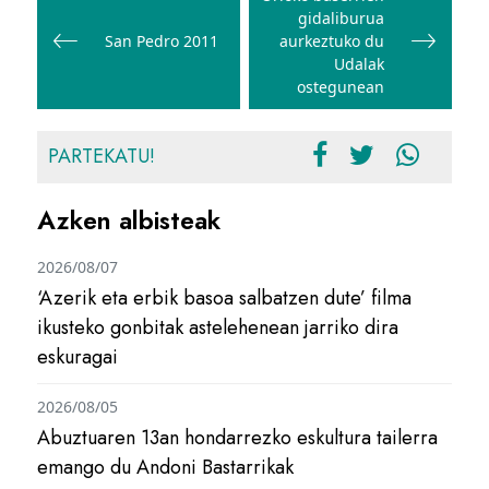
gidaliburua
nabigatu
San Pedro 2011
aurkeztuko du
Udalak
ostegunean
PARTEKATU!
Azken albisteak
2026/08/07
‘Azerik eta erbik basoa salbatzen dute’ filma
ikusteko gonbitak astelehenean jarriko dira
eskuragai
2026/08/05
Abuztuaren 13an hondarrezko eskultura tailerra
emango du Andoni Bastarrikak