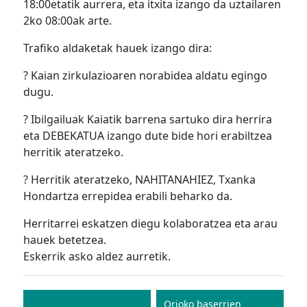
18:00etatik aurrera, eta itxita izango da uztailaren
2ko 08:00ak arte.
Trafiko aldaketak hauek izango dira:
? Kaian zirkulazioaren norabidea aldatu egingo
dugu.
? Ibilgailuak Kaiatik barrena sartuko dira herrira
eta DEBEKATUA izango dute bide hori erabiltzea
herritik ateratzeko.
? Herritik ateratzeko, NAHITANAHIEZ, Txanka
Hondartza errepidea erabili beharko da.
Herritarrei eskatzen diegu kolaboratzea eta arau
hauek betetzea.
Eskerrik asko aldez aurretik.
Bidalketetan
zehar
Orioko baserrien