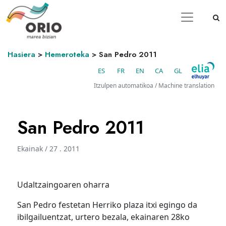
Hasiera
>
Hemeroteka
>
San Pedro 2011
ES
FR
EN
CA
GL
Itzulpen automatikoa / Machine translation
San Pedro 2011
Ekainak / 27 . 2011
Udaltzaingoaren oharra
San Pedro festetan Herriko plaza itxi egingo da
ibilgailuentzat, urtero bezala, ekainaren 28ko