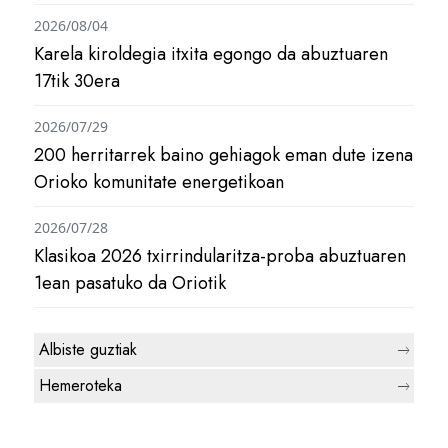
2026/08/04
Karela kiroldegia itxita egongo da abuztuaren
17tik 30era
2026/07/29
200 herritarrek baino gehiagok eman dute izena
Orioko komunitate energetikoan
2026/07/28
Klasikoa 2026 txirrindularitza-proba abuztuaren
1ean pasatuko da Oriotik
Albiste guztiak
Hemeroteka