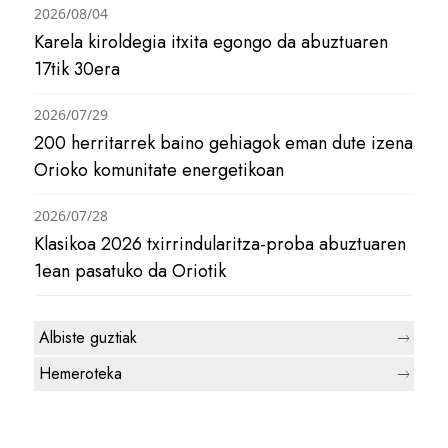
2026/08/04
Karela kiroldegia itxita egongo da abuztuaren
17tik 30era
2026/07/29
200 herritarrek baino gehiagok eman dute izena
Orioko komunitate energetikoan
2026/07/28
Klasikoa 2026 txirrindularitza-proba abuztuaren
1ean pasatuko da Oriotik
Albiste guztiak
Hemeroteka