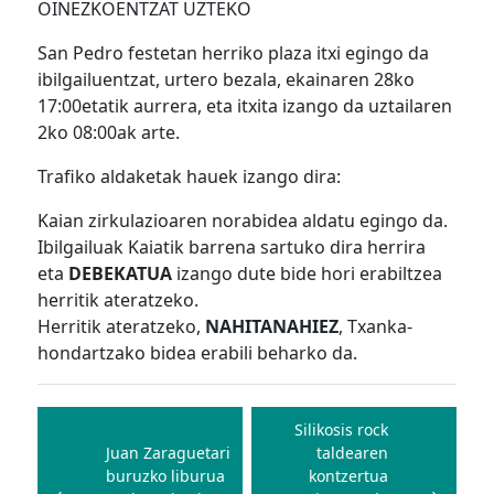
OINEZKOENTZAT UZTEKO
San Pedro festetan herriko plaza itxi egingo da
ibilgailuentzat, urtero bezala, ekainaren 28ko
17:00etatik aurrera, eta itxita izango da uztailaren
2ko 08:00ak arte.
Trafiko aldaketak hauek izango dira:
Kaian zirkulazioaren norabidea aldatu egingo da.
Ibilgailuak Kaiatik barrena sartuko dira herrira
eta
DEBEKATUA
izango dute bide hori erabiltzea
herritik ateratzeko.
Herritik ateratzeko,
NAHITANAHIEZ
, Txanka-
hondartzako bidea erabili beharko da.
Bidalketetan
zehar
Silikosis rock
Juan Zaraguetari
taldearen
nabigatu
buruzko liburua
kontzertua