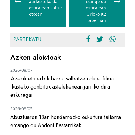
aurkeztuko da
izango da
ostiralean kultur
ostiralean
etxean
Orioko K2
tabernan
PARTEKATU!
Azken albisteak
2026/08/07
‘Azerik eta erbik basoa salbatzen dute’ filma
ikusteko gonbitak astelehenean jarriko dira
eskuragai
2026/08/05
Abuztuaren 13an hondarrezko eskultura tailerra
emango du Andoni Bastarrikak