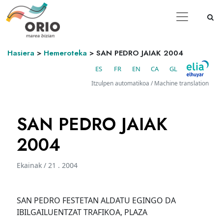
Hasiera
>
Hemeroteka
>
SAN PEDRO JAIAK 2004
ES
FR
EN
CA
GL
Itzulpen automatikoa / Machine translation
SAN PEDRO JAIAK
2004
Ekainak / 21 . 2004
SAN PEDRO FESTETAN ALDATU EGINGO DA
IBILGAILUENTZAT TRAFIKOA, PLAZA