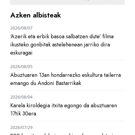
Azken albisteak
2026/08/07
‘Azerik eta erbik basoa salbatzen dute’ filma
ikusteko gonbitak astelehenean jarriko dira
eskuragai
2026/08/05
Abuztuaren 13an hondarrezko eskultura tailerra
emango du Andoni Bastarrikak
2026/08/04
Karela kiroldegia itxita egongo da abuztuaren
17tik 30era
2026/07/29