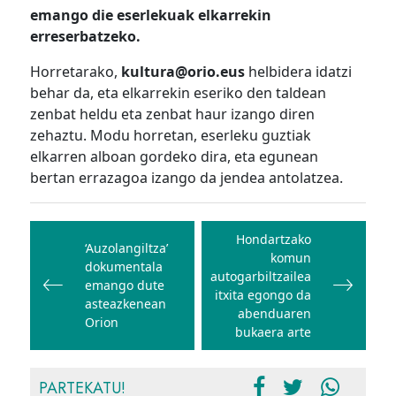
emango die eserlekuak elkarrekin
erreserbatzeko.
Horretarako,
kultura@orio.eus
helbidera idatzi
behar da, eta elkarrekin eseriko den taldean
zenbat heldu eta zenbat haur izango diren
zehaztu. Modu horretan, eserleku guztiak
elkarren alboan gordeko dira, eta egunean
bertan errazagoa izango da jendea antolatzea.
Bidalketetan
zehar
Hondartzako
‘Auzolangiltza’
komun
nabigatu
dokumentala
autogarbiltzailea
emango dute
itxita egongo da
asteazkenean
abenduaren
Orion
bukaera arte
PARTEKATU!