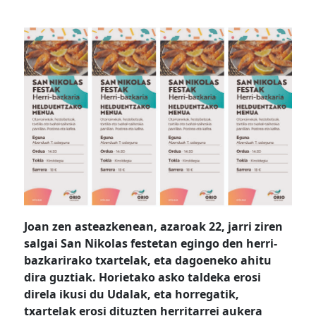
Joan zen asteazkenean, azaroak 22, jarri ziren
salgai San Nikolas festetan egingo den herri-
bazkarirako txartelak, eta dagoeneko ahitu
dira guztiak. Horietako asko taldeka erosi
direla ikusi du Udalak, eta horregatik,
txartelak erosi dituzten herritarrei aukera