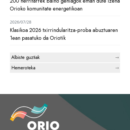
200 herritarrek baino gehiagok eman dute izena
Orioko komunitate energetikoan
2026/07/28
Klasikoa 2026 txirrindularitza-proba abuztuaren
1ean pasatuko da Oriotik
Albiste guztiak
Hemeroteka