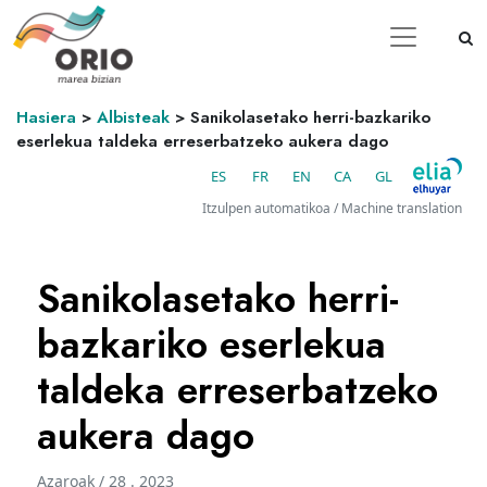
Hasiera
>
Albisteak
>
Sanikolasetako herri-bazkariko
eserlekua taldeka erreserbatzeko aukera dago
ES
FR
EN
CA
GL
Itzulpen automatikoa / Machine translation
Sanikolasetako herri-
bazkariko eserlekua
taldeka erreserbatzeko
aukera dago
Azaroak / 28 . 2023