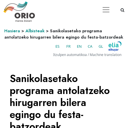
Hasiera
>
Albisteak
>
Sanikolasetako programa
antolatzeko hirugarren bilera egingo du festa-batzordeak
ES
FR
EN
CA
GL
Itzulpen automatikoa / Machine translation
Sanikolasetako
programa antolatzeko
hirugarren bilera
egingo du festa-
batzordeak