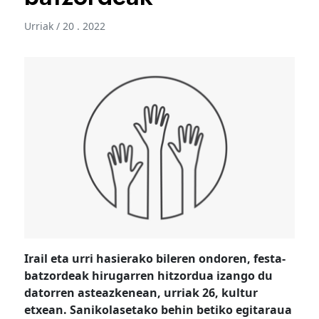
Urriak / 20 . 2022
Irail eta urri hasierako bileren ondoren, festa-
batzordeak hirugarren hitzordua izango du
datorren asteazkenean, urriak 26, kultur
etxean. Sanikolasetako behin betiko egitaraua