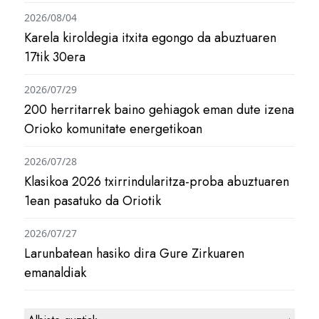
2026/08/04
Karela kiroldegia itxita egongo da abuztuaren
17tik 30era
2026/07/29
200 herritarrek baino gehiagok eman dute izena
Orioko komunitate energetikoan
2026/07/28
Klasikoa 2026 txirrindularitza-proba abuztuaren
1ean pasatuko da Oriotik
2026/07/27
Larunbatean hasiko dira Gure Zirkuaren
emanaldiak