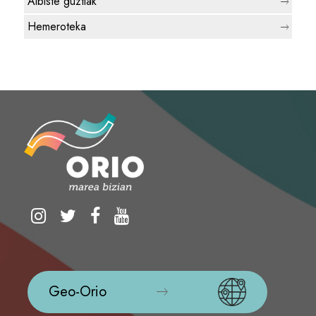
Albiste guztiak
Hemeroteka
Geo-Orio