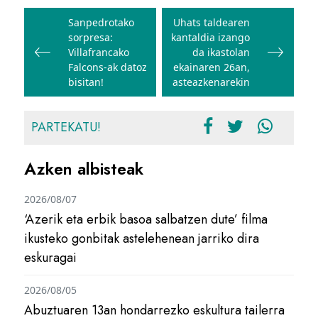
Bidalketetan
zehar
Sanpedrotako
Uhats taldearen
sorpresa:
kantaldia izango
nabigatu
Villafrancako
da ikastolan
Falcons-ak datoz
ekainaren 26an,
bisitan!
asteazkenarekin
PARTEKATU!
Azken albisteak
2026/08/07
‘Azerik eta erbik basoa salbatzen dute’ filma
ikusteko gonbitak astelehenean jarriko dira
eskuragai
2026/08/05
Abuztuaren 13an hondarrezko eskultura tailerra