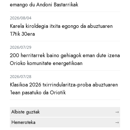
emango du Andoni Bastarrikak
2026/08/04
Karela kiroldegia itxita egongo da abuztuaren
17tik 30era
2026/07/29
200 herritarrek baino gehiagok eman dute izena
Orioko komunitate energetikoan
2026/07/28
Klasikoa 2026 txirrindularitza-proba abuztuaren
1ean pasatuko da Oriotik
Albiste guztiak
Hemeroteka