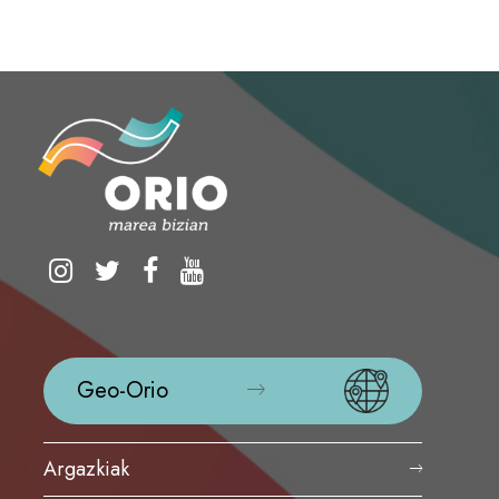
Geo-Orio
Argazkiak