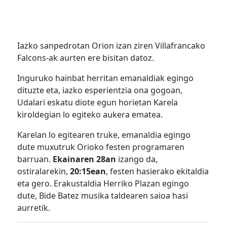
Iazko sanpedrotan Orion izan ziren Villafrancako
Falcons-ak aurten ere bisitan datoz.
Inguruko hainbat herritan emanaldiak egingo
dituzte eta, iazko esperientzia ona gogoan,
Udalari eskatu diote egun horietan Karela
kiroldegian lo egiteko aukera ematea.
Karelan lo egitearen truke, emanaldia egingo
dute muxutruk Orioko festen programaren
barruan.
Ekainaren 28an
izango da,
ostiralarekin,
20:15ean
, festen hasierako ekitaldia
eta gero. Erakustaldia Herriko Plazan egingo
dute, Bide Batez musika taldearen saioa hasi
aurretik.