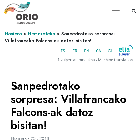
Hasiera
>
Hemeroteka
>
Sanpedrotako sorpresa:
Villafrancako Falcons-ak datoz bisitan!
ES
FR
EN
CA
GL
Itzulpen automatikoa / Machine translation
Sanpedrotako
sorpresa: Villafrancako
Falcons-ak datoz
bisitan!
Ekainak / 25 . 2013