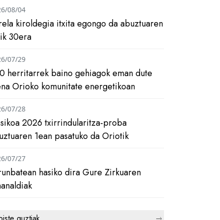
26/08/04
rela kiroldegia itxita egongo da abuztuaren
tik 30era
26/07/29
0 herritarrek baino gehiagok eman dute
ena Orioko komunitate energetikoan
26/07/28
asikoa 2026 txirrindularitza-proba
uztuaren 1ean pasatuko da Oriotik
26/07/27
runbatean hasiko dira Gure Zirkuaren
analdiak
biste guztiak