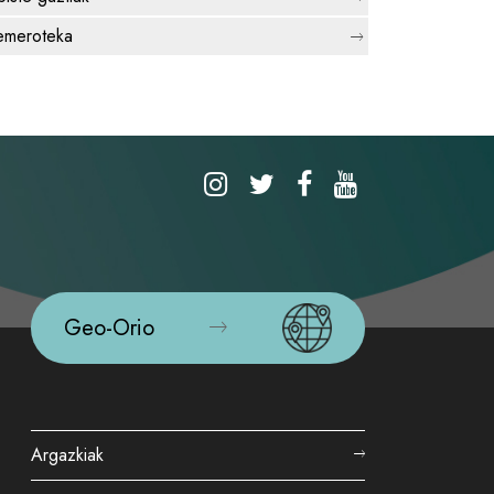
meroteka
Geo-Orio
Argazkiak