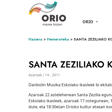
ORIO
Hasiera
>
Hemeroteka
>
SANTA ZEZILIAKO 
SANTA ZEZILIAKO
Azaroak / 14 . 2011
Danbolin Musika Eskolako ikasleek bi ekitald
Azaroak 22 astelehenean Santa Zezilia egun
Eskolako ikasleek, azaroak 17 ostegunean, 1
dute, eta 18:30etan Orioko kultur etxean ko