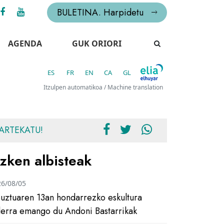
BULETINA. Harpidetu
AGENDA
GUK ORIORI
ES
FR
EN
CA
GL
Itzulpen automatikoa / Machine translation
ARTEKATU!
zken albisteak
26/08/05
uztuaren 13an hondarrezko eskultura
ilerra emango du Andoni Bastarrikak