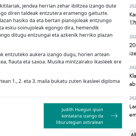
kitilariak, jendea herrian zehar ibiltzea izango dute
20
ngo diren taldeak entzutera eramengo gaituzte.
Ka
plazan hasiko da eta bertan pianojoleak entzungo
17
ta esku-soinujoleak egongo dira, hemendik
zango ditugu entzungai eta azkenik herriko plazan
20
20
iz
ak entzuteko aukera izango dugu, horien artean
etea, flauta eta saxoa. Musika mintzairako ikasleek ere
20
Kl
ean 1., 2. eta 3. maila bukatu zuten ikasleei diploma
ab
20
La
Judith Huegun ipuin
em
kontalaria izango da
liburutegian ostiralean
Al