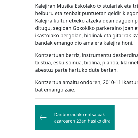
Kalejiran Musika Eskolako txistulariak eta tri
helburu eta zenbait puntuetan geldirik ego
Kalejira kultur etxeko atzekaldean dagoen 
ditugu, segidan Goxokiko parkeraino joan e
ikastolako pergolan, biolinak eta gitarrak i
bandak emango dio amaiera kalejira honi.
Kontzertuan berriz, instrumentu desberdin
txistua, esku-soinua, biolina, pianoa, klarin
abestuz parte hartuko dute bertan.
Kontzertua amaitu ondoren, 2010-11 ikasturt
bat emango zaie.
Bidalketetan
zehar
Danborradako entsaioak
azaroaren 23an hasiko dira
nabigatu