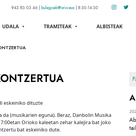
943 83 03 46
|
bulegoak@orio.eus
|
8:30-14:30
UDALA
TRAMITEAK
ALBISTEAK
KONTZERTUA
 KONTZERTUA
P
A
i eskeiniko dituzte
20
a da (musikarien eguna). Beraz, Danbolin Musika
Ab
7:00etan Orioko kaleetan zehar kalejira bat joko
ta
ntzertu bat eskeiniko dute.