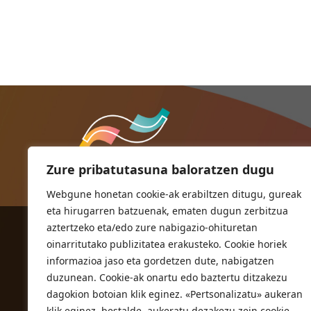
Zure pribatutasuna baloratzen dugu
Webgune honetan cookie-ak erabiltzen ditugu, gureak
eta hirugarren batzuenak, ematen dugun zerbitzua
aztertzeko eta/edo zure nabigazio-ohituretan
ORIOKO UDALA
oinarritutako publizitatea erakusteko. Cookie horiek
Herriko plaza,1
informazioa jaso eta gordetzen dute, nabigatzen
20810 Orio (Gipuzkoa)
duzunean. Cookie-ak onartu edo baztertu ditzakezu
T. 943 83 03 46
dagokion botoian klik eginez. «Pertsonalizatu» aukeran
klik eginez, bestalde, aukeratu dezakezu zein cookie