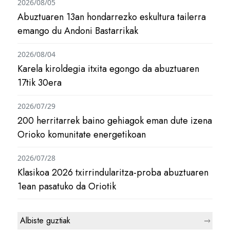
2026/08/05
Abuztuaren 13an hondarrezko eskultura tailerra
emango du Andoni Bastarrikak
2026/08/04
Karela kiroldegia itxita egongo da abuztuaren
17tik 30era
2026/07/29
200 herritarrek baino gehiagok eman dute izena
Orioko komunitate energetikoan
2026/07/28
Klasikoa 2026 txirrindularitza-proba abuztuaren
1ean pasatuko da Oriotik
Albiste guztiak