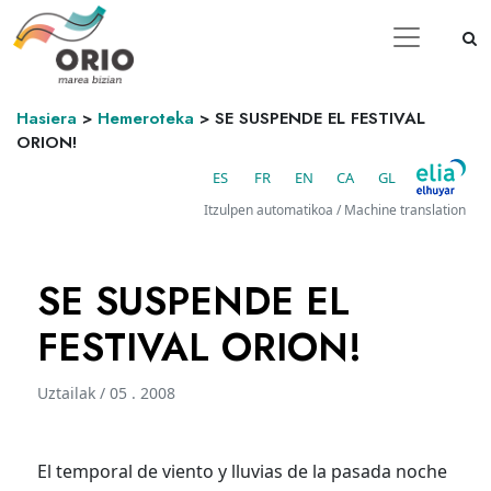
Hasiera
>
Hemeroteka
>
SE SUSPENDE EL FESTIVAL
ORION!
ES
FR
EN
CA
GL
Itzulpen automatikoa / Machine translation
SE SUSPENDE EL
FESTIVAL ORION!
Uztailak / 05 . 2008
El temporal de viento y lluvias de la pasada noche