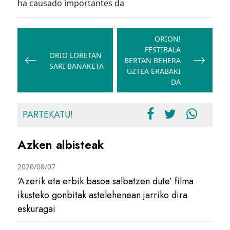
ha causado importantes da
Bidalketetan
zehar
ORION!
FESTIBALA
nabigatu
ORIO LORETAN
BERTAN BEHERA
SARI BANAKETA
UZTEA ERABAKI
DA
PARTEKATU!
Azken albisteak
2026/08/07
‘Azerik eta erbik basoa salbatzen dute’ filma
ikusteko gonbitak astelehenean jarriko dira
eskuragai