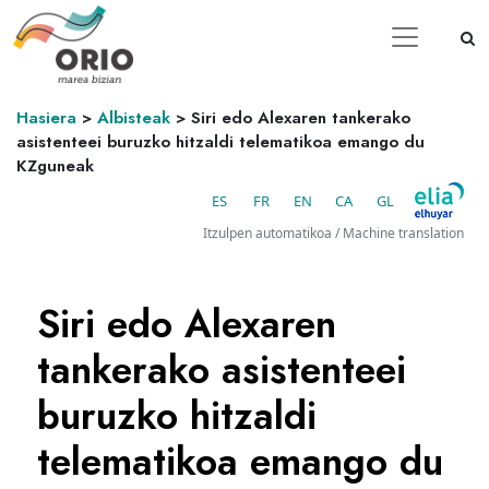
Hasiera
>
Albisteak
>
Siri edo Alexaren tankerako
asistenteei buruzko hitzaldi telematikoa emango du
KZguneak
ES
FR
EN
CA
GL
Itzulpen automatikoa / Machine translation
Siri edo Alexaren
tankerako asistenteei
buruzko hitzaldi
telematikoa emango du