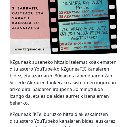
KZguneak zuzeneko hitzaldi telematikoak ematen
ditu astero YouTube-ko KZguneaTIC kanalaren
bidez, eta azaroaren 30ean eta abenduaren 2an
Siri edo Alexaren tankerako asistenteen inguruan
ariko dira. Saioaren iraupena 30 minutukoa
izango da, eta ez da aldez aurretik izena eman
beharko.
KZguneak IKTei buruzko hitzaldiak eskaintzen
ditu astero YouTubeko kanalaren bidez, euskaraz