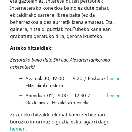
eta gaztelaniaz. Interesa duten pertsonek
Interneterako konexioa baino ez dute behar,
ekitaldirako sarrera librea baita (ez da
beharrezkoa aldez aurretik izena ematea). Eta,
gainera, hitzaldi guztiak YouTubeko kanalean
grabatuta geratuko dira, gerora ikusteko.
Asteko hitzaldiak:
Zertarako balio dute Siri edo Alexaren tankerako
asistenteek?
Azaroak 30, 19:00 – 19:30 / Euskaraz.
hemen
.
Hitzaldirako esteka
Abenduak 02, 19:00 – 19:30 /
hemen
.
Gaztelaniaz. Hitzaldirako esteka
Zuzeneko hitzaldi telematikoen zerbitzuari
buruzko informazio guztia eskuragarri dago
hemen
.