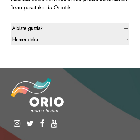
1ean pasatuko da Oriotik
Albiste guztiak
Hemeroteka