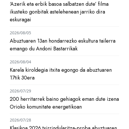
‘Azerik eta erbik basoa salbatzen dute’ filma
ikusteko gonbitak astelehenean jarriko dira
eskuragai
2026/08/05
Abuztuaren 13an hondarrezko eskultura tailerra
emango du Andoni Bastarrikak
2026/08/04
Karela kiroldegia itxita egongo da abuztuaren
17tik 30era
2026/07/29
200 herritarrek baino gehiagok eman dute izena
Orioko komunitate energetikoan
2026/07/28
Klasikoa 2026 txirrindularitza-proba abuztuaren