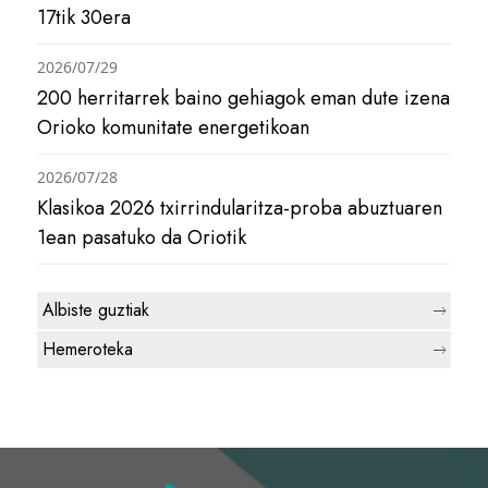
17tik 30era
2026/07/29
200 herritarrek baino gehiagok eman dute izena
Orioko komunitate energetikoan
2026/07/28
Klasikoa 2026 txirrindularitza-proba abuztuaren
1ean pasatuko da Oriotik
Albiste guztiak
Hemeroteka