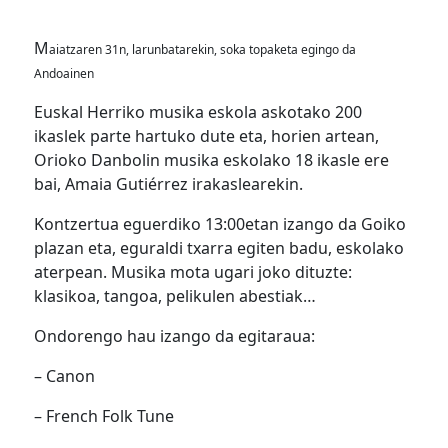
M
aiatzaren 31n, larunbatarekin, soka topaketa egingo da
Andoainen
Euskal Herriko musika eskola askotako 200
ikaslek parte hartuko dute eta, horien artean,
Orioko Danbolin musika eskolako 18 ikasle ere
bai, Amaia Gutiérrez irakaslearekin.
Kontzertua eguerdiko 13:00etan izango da Goiko
plazan eta, eguraldi txarra egiten badu, eskolako
aterpean. Musika mota ugari joko dituzte:
klasikoa, tangoa, pelikulen abestiak…
Ondorengo hau izango da egitaraua:
– Canon
– French Folk Tune