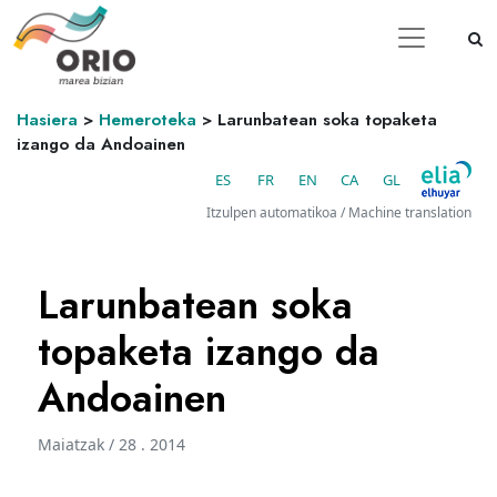
Hasiera
>
Hemeroteka
>
Larunbatean soka topaketa
izango da Andoainen
ES
FR
EN
CA
GL
Itzulpen automatikoa / Machine translation
Larunbatean soka
topaketa izango da
Andoainen
Maiatzak / 28 . 2014