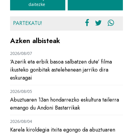
daitezke
PARTEKATU!
Azken albisteak
2026/08/07
‘Azerik eta erbik basoa salbatzen dute’ filma
ikusteko gonbitak astelehenean jarriko dira
eskuragai
2026/08/05
Abuztuaren 13an hondarrezko eskultura tailerra
emango du Andoni Bastarrikak
2026/08/04
Karela kiroldegia itxita egongo da abuztuaren