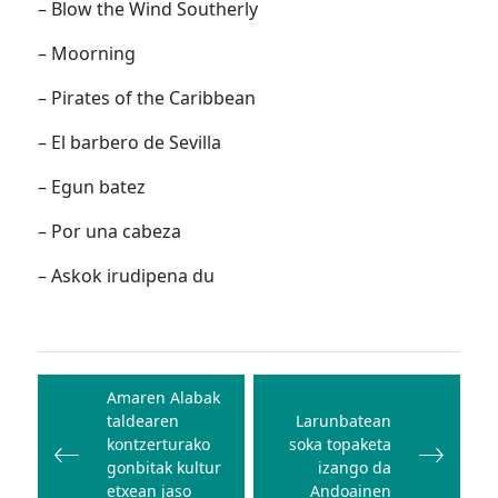
– Blow the Wind Southerly
– Moorning
– Pirates of the Caribbean
– El barbero de Sevilla
– Egun batez
– Por una cabeza
– Askok irudipena du
Bidalketetan
zehar
Amaren Alabak
taldearen
Larunbatean
nabigatu
kontzerturako
soka topaketa
gonbitak kultur
izango da
etxean jaso
Andoainen