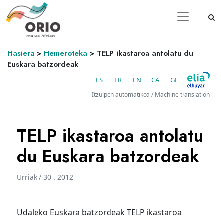
Hasiera
>
Hemeroteka
>
TELP ikastaroa antolatu du
Euskara batzordeak
ES
FR
EN
CA
GL
Itzulpen automatikoa / Machine translation
TELP ikastaroa antolatu
du Euskara batzordeak
Urriak / 30 . 2012
Udaleko Euskara batzordeak TELP ikastaroa