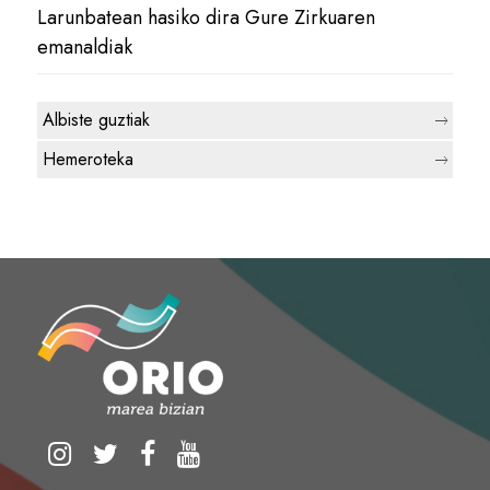
Larunbatean hasiko dira Gure Zirkuaren
emanaldiak
Albiste guztiak
Hemeroteka