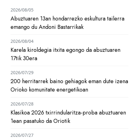
2026/08/05
Abuztuaren 13an hondarrezko eskultura tailerra
emango du Andoni Bastarrikak
2026/08/04
Karela kiroldegia itxita egongo da abuztuaren
17tik 30era
2026/07/29
200 herritarrek baino gehiagok eman dute izena
Orioko komunitate energetikoan
2026/07/28
Klasikoa 2026 txirrindularitza-proba abuztuaren
1ean pasatuko da Oriotik
2026/07/27