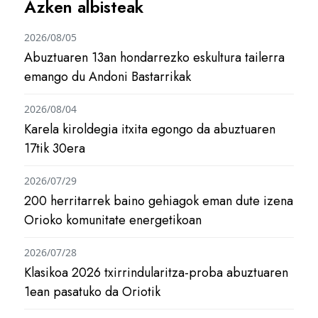
Azken albisteak
2026/08/05
Abuztuaren 13an hondarrezko eskultura tailerra
emango du Andoni Bastarrikak
2026/08/04
Karela kiroldegia itxita egongo da abuztuaren
17tik 30era
2026/07/29
200 herritarrek baino gehiagok eman dute izena
Orioko komunitate energetikoan
2026/07/28
Klasikoa 2026 txirrindularitza-proba abuztuaren
1ean pasatuko da Oriotik