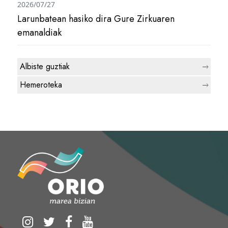
2026/07/27
Larunbatean hasiko dira Gure Zirkuaren
emanaldiak
Albiste guztiak
Hemeroteka