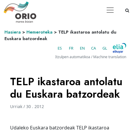
Hasiera
>
Hemeroteka
>
TELP ikastaroa antolatu du
Euskara batzordeak
ES
FR
EN
CA
GL
Itzulpen automatikoa / Machine translation
TELP ikastaroa antolatu
du Euskara batzordeak
Urriak / 30 . 2012
Udaleko Euskara batzordeak TELP ikastaroa