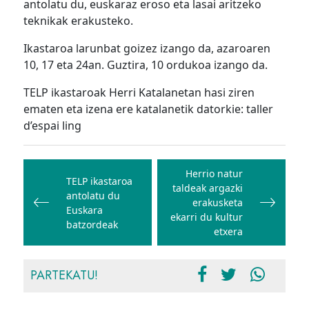
antolatu du, euskaraz eroso eta lasai aritzeko
teknikak erakusteko.
Ikastaroa larunbat goizez izango da, azaroaren
10, 17 eta 24an. Guztira, 10 ordukoa izango da.
TELP ikastaroak Herri Katalanetan hasi ziren
ematen eta izena ere katalanetik datorkie: taller
d’espai ling
Bidalketetan
zehar
Herrio natur
TELP ikastaroa
taldeak argazki
nabigatu
antolatu du
erakusketa
Euskara
ekarri du kultur
batzordeak
etxera
PARTEKATU!