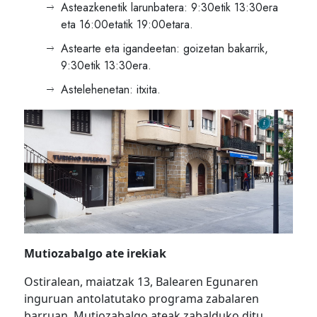
Asteazkenetik larunbatera: 9:30etik 13:30era
eta 16:00etatik 19:00etara.
Astearte eta igandeetan: goizetan bakarrik,
9:30etik 13:30era.
Astelehenetan: itxita.
Mutiozabalgo ate irekiak
Ostiralean, maiatzak 13, Balearen Egunaren
inguruan antolatutako programa zabalaren
barruan, Mutiozabalgo ateak zabalduko ditu