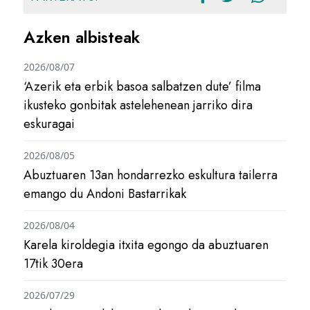
Azken albisteak
2026/08/07
‘Azerik eta erbik basoa salbatzen dute’ filma
ikusteko gonbitak astelehenean jarriko dira
eskuragai
2026/08/05
Abuztuaren 13an hondarrezko eskultura tailerra
emango du Andoni Bastarrikak
2026/08/04
Karela kiroldegia itxita egongo da abuztuaren
17tik 30era
2026/07/29