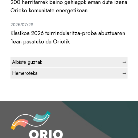
200 herritarrek baino gehiagok eman dute izena
Orioko komunitate energetikoan
2026/07/28
Klasikoa 2026 txirrindularitza-proba abuztuaren
1ean pasatuko da Oriotik
Albiste guztiak
Hemeroteka