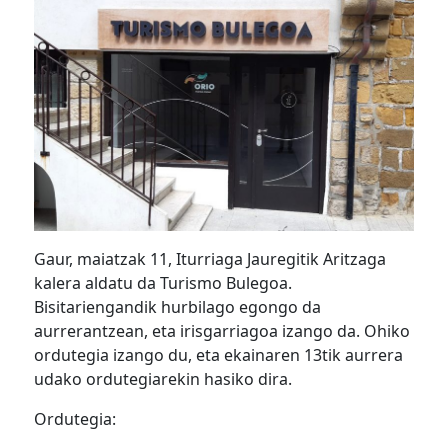
Gaur, maiatzak 11, Iturriaga Jauregitik Aritzaga
kalera aldatu da Turismo Bulegoa.
Bisitariengandik hurbilago egongo da
aurrerantzean, eta irisgarriagoa izango da. Ohiko
ordutegia izango du, eta ekainaren 13tik aurrera
udako ordutegiarekin hasiko dira.
Ordutegia: