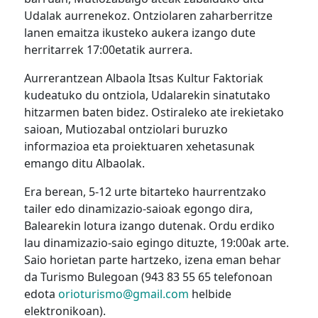
Udalak aurrenekoz. Ontziolaren zaharberritze
lanen emaitza ikusteko aukera izango dute
herritarrek 17:00etatik aurrera.
Aurrerantzean Albaola Itsas Kultur Faktoriak
kudeatuko du ontziola, Udalarekin sinatutako
hitzarmen baten bidez. Ostiraleko ate irekietako
saioan, Mutiozabal ontziolari buruzko
informazioa eta proiektuaren xehetasunak
emango ditu Albaolak.
Era berean, 5-12 urte bitarteko haurrentzako
tailer edo dinamizazio-saioak egongo dira,
Balearekin lotura izango dutenak. Ordu erdiko
lau dinamizazio-saio egingo dituzte, 19:00ak arte.
Saio horietan parte hartzeko, izena eman behar
da Turismo Bulegoan (943 83 55 65 telefonoan
edota
orioturismo@gmail.com
helbide
elektronikoan).