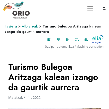
Hasiera
>
Albisteak
>
Turismo Bulegoa Aritzaga kalean
izango da gaurtik aurrera
ES
FR
EN
CA
GL
Itzulpen automatikoa / Machine translation
Turismo Bulegoa
Aritzaga kalean izango
da gaurtik aurrera
Maiatzak / 11 . 2022