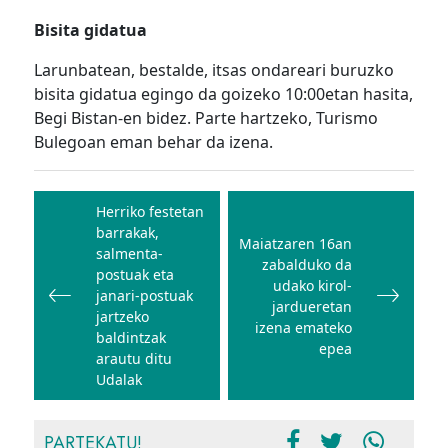
Bisita gidatua
Larunbatean, bestalde, itsas ondareari buruzko
bisita gidatua egingo da goizeko 10:00etan hasita,
Begi Bistan-en bidez. Parte hartzeko, Turismo
Bulegoan eman behar da izena.
Bidalketetan
zehar
Herriko festetan
barrakak,
nabigatu
Maiatzaren 16an
salmenta-
zabalduko da
postuak eta
udako kirol-
janari-postuak
jardueretan
jartzeko
izena emateko
baldintzak
epea
arautu ditu
Udalak
PARTEKATU!