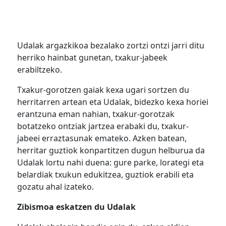
Udalak argazkikoa bezalako zortzi ontzi jarri ditu
herriko hainbat gunetan, txakur-jabeek
erabiltzeko.
Txakur-gorotzen gaiak kexa ugari sortzen du
herritarren artean eta Udalak, bidezko kexa horiei
erantzuna eman nahian, txakur-gorotzak
botatzeko ontziak jartzea erabaki du, txakur-
jabeei erraztasunak emateko. Azken batean,
herritar guztiok konpartitzen dugun helburua da
Udalak lortu nahi duena: gure parke, lorategi eta
belardiak txukun edukitzea, guztiok erabili eta
gozatu ahal izateko.
Zibismoa eskatzen du Udalak