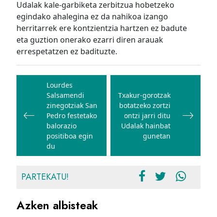
Udalak kale-garbiketa zerbitzua hobetzeko
egindako ahalegina ez da nahikoa izango
herritarrek ere kontzientzia hartzen ez badute
eta guztion onerako ezarri diren arauak
errespetatzen ez badituzte.
Bidalketetan
zehar
Lourdes
Salsamendi
Txakur-gorotzak
nabigatu
zinegotziak San
botatzeko zortzi
Pedro festetako
ontzi jarri ditu
balorazio
Udalak hainbat
positiboa egin
gunetan
du
PARTEKATU!
Azken albisteak