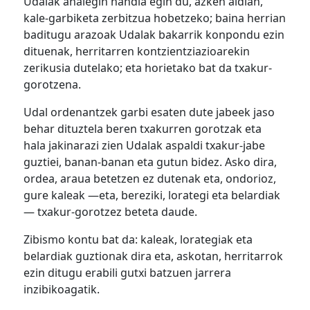
Udalak ahalegin handia egin du, azken aldian,
kale-garbiketa zerbitzua hobetzeko; baina herrian
baditugu arazoak Udalak bakarrik konpondu ezin
dituenak, herritarren kontzientziazioarekin
zerikusia dutelako; eta horietako bat da txakur-
gorotzena.
Udal ordenantzek garbi esaten dute jabeek jaso
behar dituztela beren txakurren gorotzak eta
hala jakinarazi zien Udalak aspaldi txakur-jabe
guztiei, banan-banan eta gutun bidez. Asko dira,
ordea, araua betetzen ez dutenak eta, ondorioz,
gure kaleak —eta, bereziki, lorategi eta belardiak
— txakur-gorotzez beteta daude.
Zibismo kontu bat da: kaleak, lorategiak eta
belardiak guztionak dira eta, askotan, herritarrok
ezin ditugu erabili gutxi batzuen jarrera
inzibikoagatik.