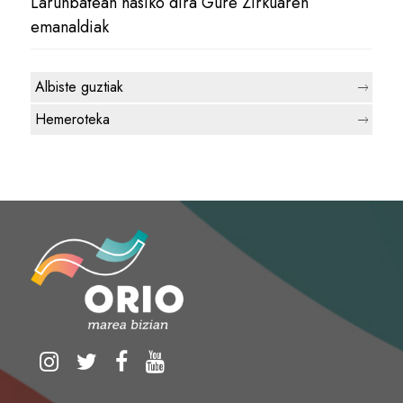
Larunbatean hasiko dira Gure Zirkuaren
emanaldiak
Albiste guztiak
Hemeroteka