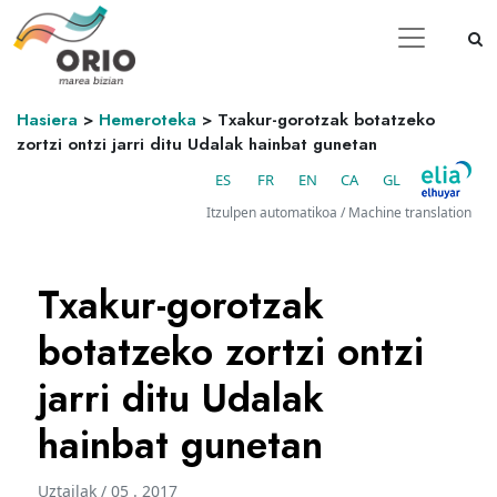
Hasiera
>
Hemeroteka
>
Txakur-gorotzak botatzeko
zortzi ontzi jarri ditu Udalak hainbat gunetan
ES
FR
EN
CA
GL
Itzulpen automatikoa / Machine translation
Txakur-gorotzak
botatzeko zortzi ontzi
jarri ditu Udalak
hainbat gunetan
Uztailak / 05 . 2017