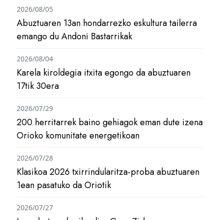
2026/08/05
Abuztuaren 13an hondarrezko eskultura tailerra
emango du Andoni Bastarrikak
2026/08/04
Karela kiroldegia itxita egongo da abuztuaren
17tik 30era
2026/07/29
200 herritarrek baino gehiagok eman dute izena
Orioko komunitate energetikoan
2026/07/28
Klasikoa 2026 txirrindularitza-proba abuztuaren
1ean pasatuko da Oriotik
2026/07/27