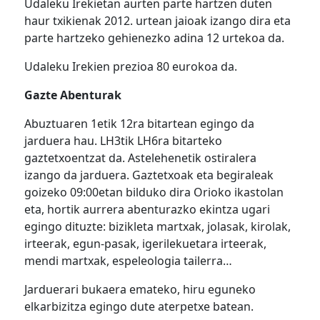
Udaleku Irekietan aurten parte hartzen duten
haur txikienak 2012. urtean jaioak izango dira eta
parte hartzeko gehienezko adina 12 urtekoa da.
Udaleku Irekien prezioa 80 eurokoa da.
Gazte Abenturak
Abuztuaren 1etik 12ra bitartean egingo da
jarduera hau. LH3tik LH6ra bitarteko
gaztetxoentzat da. Astelehenetik ostiralera
izango da jarduera. Gaztetxoak eta begiraleak
goizeko 09:00etan bilduko dira Orioko ikastolan
eta, hortik aurrera abenturazko ekintza ugari
egingo dituzte: bizikleta martxak, jolasak, kirolak,
irteerak, egun-pasak, igerilekuetara irteerak,
mendi martxak, espeleologia tailerra…
Jarduerari bukaera emateko, hiru eguneko
elkarbizitza egingo dute aterpetxe batean.