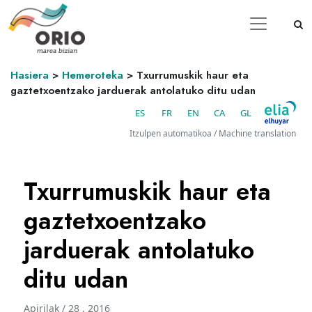
Hasiera
>
Hemeroteka
>
Txurrumuskik haur eta
gaztetxoentzako jarduerak antolatuko ditu udan
ES
FR
EN
CA
GL
Itzulpen automatikoa / Machine translation
Txurrumuskik haur eta
gaztetxoentzako
jarduerak antolatuko
ditu udan
Apirilak / 28 . 2016