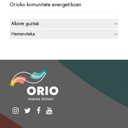
Orioko komunitate energetikoan
Albiste guztiak
Hemeroteka