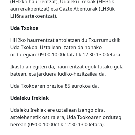
(HH2ko haurrentzat), Udaleku Irekiak (HH3tik
aurrerakoentzat) eta Gazte Abenturak (LH3tik
LH6ra artekoentzat).
Uda Txokoa
HH2ko haurrentzat antolatzen du Txurrumuskik
Uda Txokoa. Uztailean izaten da honako
ordutegian: 09:00-10:00etatatik 12:30-13:00etara.
Ikastolan egiten da, haurrentzat egokitutako gela
batean, eta jarduera ludiko-hezitzailea da.
Uda Txokoaren prezioa 85 eurokoa da.
Udaleku Irekiak
Udaleku Irekiak ere uztailean izango dira,
astelehenetik ostiralera, Uda Txokoaren ordutegi
berean (09:00-10:00etik 12:30-13:00etara).