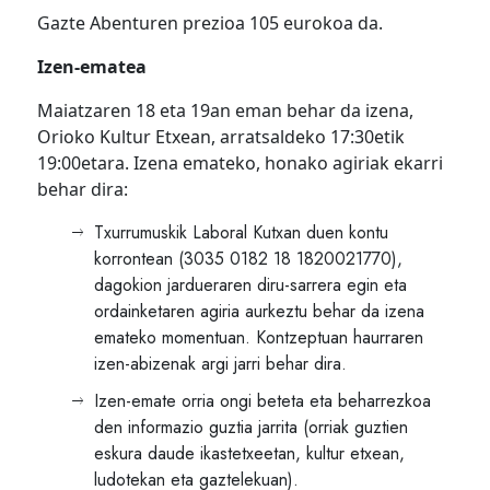
Gazte Abenturen prezioa 105 eurokoa da.
Izen-ematea
Maiatzaren 18 eta 19an eman behar da izena,
Orioko Kultur Etxean, arratsaldeko 17:30etik
19:00etara. Izena emateko, honako agiriak ekarri
behar dira:
Txurrumuskik Laboral Kutxan duen kontu
korrontean (3035 0182 18 1820021770),
dagokion jardueraren diru-sarrera egin eta
ordainketaren agiria aurkeztu behar da izena
emateko momentuan. Kontzeptuan haurraren
izen-abizenak argi jarri behar dira.
Izen-emate orria ongi beteta eta beharrezkoa
den informazio guztia jarrita (orriak guztien
eskura daude ikastetxeetan, kultur etxean,
ludotekan eta gaztelekuan).