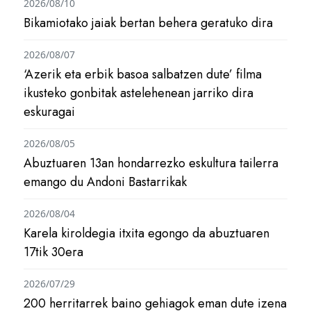
2026/08/10
Bikamiotako jaiak bertan behera geratuko dira
2026/08/07
‘Azerik eta erbik basoa salbatzen dute’ filma
ikusteko gonbitak astelehenean jarriko dira
eskuragai
2026/08/05
Abuztuaren 13an hondarrezko eskultura tailerra
emango du Andoni Bastarrikak
2026/08/04
Karela kiroldegia itxita egongo da abuztuaren
17tik 30era
2026/07/29
200 herritarrek baino gehiagok eman dute izena