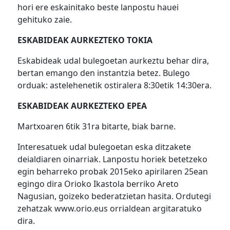
hori ere eskainitako beste lanpostu hauei
gehituko zaie.
ESKABIDEAK AURKEZTEKO TOKIA
Eskabideak udal bulegoetan aurkeztu behar dira,
bertan emango den instantzia betez. Bulego
orduak: astelehenetik ostiralera 8:30etik 14:30era.
ESKABIDEAK AURKEZTEKO EPEA
Martxoaren 6tik 31ra bitarte, biak barne.
Interesatuek udal bulegoetan eska ditzakete
deialdiaren oinarriak. Lanpostu horiek betetzeko
egin beharreko probak 2015eko apirilaren 25ean
egingo dira Orioko Ikastola berriko Areto
Nagusian, goizeko bederatzietan hasita. Ordutegi
zehatzak www.orio.eus orrialdean argitaratuko
dira.