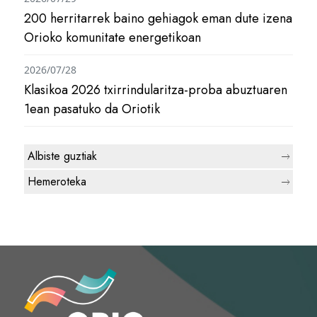
200 herritarrek baino gehiagok eman dute izena
Orioko komunitate energetikoan
2026/07/28
Klasikoa 2026 txirrindularitza-proba abuztuaren
1ean pasatuko da Oriotik
Albiste guztiak
Hemeroteka