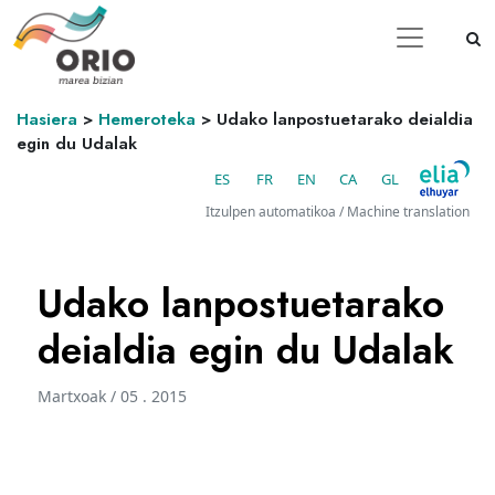
Hasiera
>
Hemeroteka
>
Udako lanpostuetarako deialdia
egin du Udalak
ES
FR
EN
CA
GL
Itzulpen automatikoa / Machine translation
Udako lanpostuetarako
deialdia egin du Udalak
Martxoak / 05 . 2015