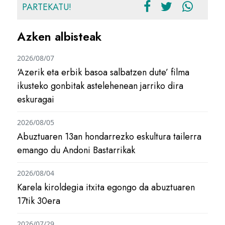
PARTEKATU!
Azken albisteak
2026/08/07
‘Azerik eta erbik basoa salbatzen dute’ filma
ikusteko gonbitak astelehenean jarriko dira
eskuragai
2026/08/05
Abuztuaren 13an hondarrezko eskultura tailerra
emango du Andoni Bastarrikak
2026/08/04
Karela kiroldegia itxita egongo da abuztuaren
17tik 30era
2026/07/29