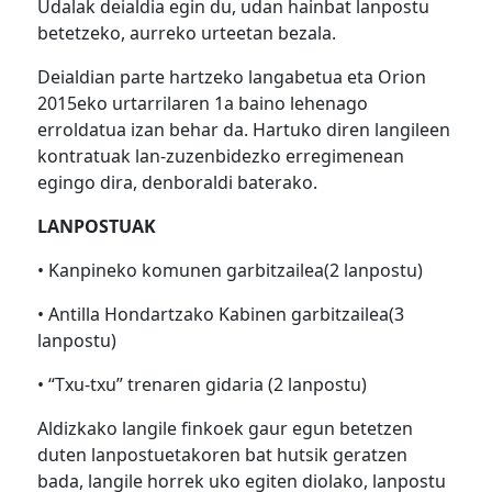
Udalak deialdia egin du, udan hainbat lanpostu
betetzeko, aurreko urteetan bezala.
Deialdian parte hartzeko langabetua eta Orion
2015eko urtarrilaren 1a baino lehenago
erroldatua izan behar da. Hartuko diren langileen
kontratuak lan-zuzenbidezko erregimenean
egingo dira, denboraldi baterako.
LANPOSTUAK
• Kanpineko komunen garbitzailea(2 lanpostu)
• Antilla Hondartzako Kabinen garbitzailea(3
lanpostu)
• “Txu-txu” trenaren gidaria (2 lanpostu)
Aldizkako langile finkoek gaur egun betetzen
duten lanpostuetakoren bat hutsik geratzen
bada, langile horrek uko egiten diolako, lanpostu