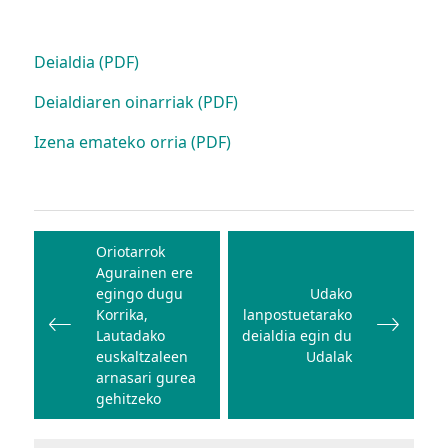
Deialdia (PDF)
Deialdiaren oinarriak (PDF)
Izena emateko orria (PDF)
Bidalketetan
zehar
Oriotarrok
Agurainen ere
nabigatu
egingo dugu
Udako
Korrika,
lanpostuetarako
Lautadako
deialdia egin du
euskaltzaleen
Udalak
arnasari gurea
gehitzeko