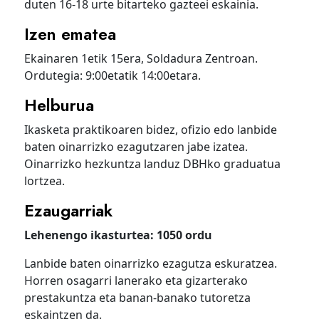
duten 16-18 urte bitarteko gazteei eskainia.
Izen ematea
Ekainaren 1etik 15era, Soldadura Zentroan.
Ordutegia: 9:00etatik 14:00etara.
Helburua
Ikasketa praktikoaren bidez, ofizio edo lanbide
baten oinarrizko ezagutzaren jabe izatea.
Oinarrizko hezkuntza landuz DBHko graduatua
lortzea.
Ezaugarriak
Lehenengo ikasturtea: 1050 ordu
Lanbide baten oinarrizko ezagutza eskuratzea.
Horren osagarri lanerako eta gizarterako
prestakuntza eta banan-banako tutoretza
eskaintzen da.