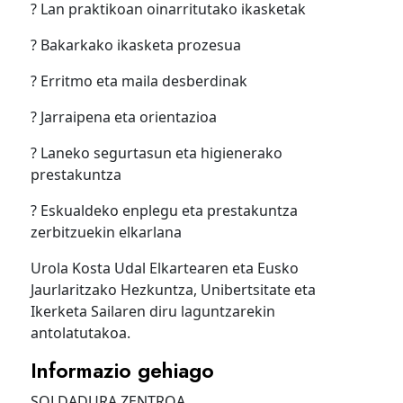
? Lan praktikoan oinarritutako ikasketak
? Bakarkako ikasketa prozesua
? Erritmo eta maila desberdinak
? Jarraipena eta orientazioa
? Laneko segurtasun eta higienerako
prestakuntza
? Eskualdeko enplegu eta prestakuntza
zerbitzuekin elkarlana
Urola Kosta Udal Elkartearen eta Eusko
Jaurlaritzako Hezkuntza, Unibertsitate eta
Ikerketa Sailaren diru laguntzarekin
antolatutakoa.
Informazio gehiago
SOLDADURA ZENTROA