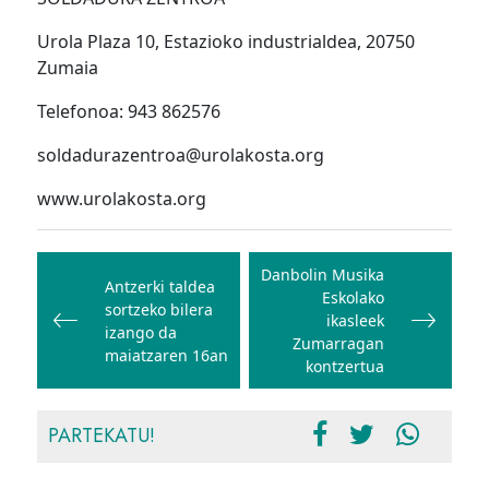
Urola Plaza 10, Estazioko industrialdea, 20750
Zumaia
Telefonoa: 943 862576
soldadurazentroa@urolakosta.org
www.urolakosta.org
Bidalketetan
zehar
Danbolin Musika
Antzerki taldea
Eskolako
nabigatu
sortzeko bilera
ikasleek
izango da
Zumarragan
maiatzaren 16an
kontzertua
PARTEKATU!