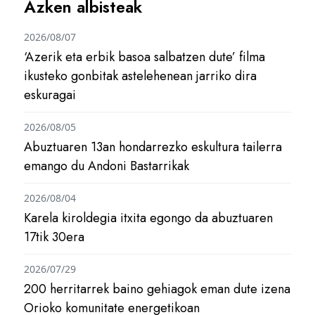
Azken albisteak
2026/08/07
‘Azerik eta erbik basoa salbatzen dute’ filma
ikusteko gonbitak astelehenean jarriko dira
eskuragai
2026/08/05
Abuztuaren 13an hondarrezko eskultura tailerra
emango du Andoni Bastarrikak
2026/08/04
Karela kiroldegia itxita egongo da abuztuaren
17tik 30era
2026/07/29
200 herritarrek baino gehiagok eman dute izena
Orioko komunitate energetikoan