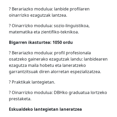
? Berariazko modulua: lanbide profilaren
oinarrizko ezagutzak lantzea.
? Oinarrizko modulua: sozio-linguistikoa,
matematika eta zientifiko-teknikoa.
Bigarren ikasturtea: 1050 ordu
? Berariazko modulua: profil profesionala
osatzeko gainerako ezagutzak landu: lanbidearen
ezagutza maila hobetu eta laneratzeko
garrantzitsuak diren alorretan espezializatzea.
? Praktikak lantegietan.
? Oinarrizko modulua: DBHko graduatua lortzeko
prestaketa.
Eskualdeko lantegietan laneratzea