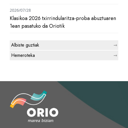
2026/07/28
Klasikoa 2026 txirrindularitza-proba abuztuaren
1ean pasatuko da Oriotik
Albiste guztiak
Hemeroteka