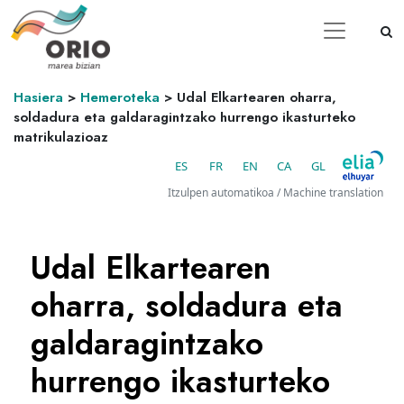
Hasiera
>
Hemeroteka
>
Udal Elkartearen oharra,
soldadura eta galdaragintzako hurrengo ikasturteko
matrikulazioaz
ES
FR
EN
CA
GL
Itzulpen automatikoa / Machine translation
Udal Elkartearen
oharra, soldadura eta
galdaragintzako
hurrengo ikasturteko