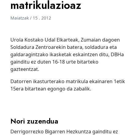
matrikulazioaz
Maiatzak / 15 . 2012
Urola Kostako Udal Elkarteak, Zumaian dagoen
Soldadura Zentroarekin batera, soldadura eta
galdaragintzako ikasketak eskaintzen ditu, DBHa
gainditu ez duten 16-18 urte bitarteko
gazteentzat.
Datorren ikasturterako matrikula ekainaren 1etik
15era bitartean egongo da zabalik.
Nori zuzendua
Derrigorrezko Bigarren Hezkuntza gainditu ez