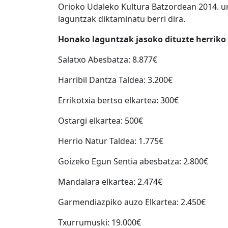
Orioko Udaleko Kultura Batzordean 2014. urte
laguntzak diktaminatu berri dira.
Honako laguntzak jasoko dituzte herriko 
Salatxo Abesbatza: 8.877€
Harribil Dantza Taldea: 3.200€
Errikotxia bertso elkartea: 300€
Ostargi elkartea: 500€
Herrio Natur Taldea: 1.775€
Goizeko Egun Sentia abesbatza: 2.800€
Mandalara elkartea: 2.474€
Garmendiazpiko auzo Elkartea: 2.450€
Txurrumuski: 19.000€