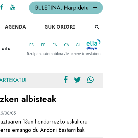
BULETINA. Harpidetu
AGENDA
GUK ORIORI
ES
FR
EN
CA
GL
 ditu
Itzulpen automatikoa / Machine translation
ARTEKATU!
zken albisteak
26/08/05
uztuaren 13an hondarrezko eskultura
ilerra emango du Andoni Bastarrikak