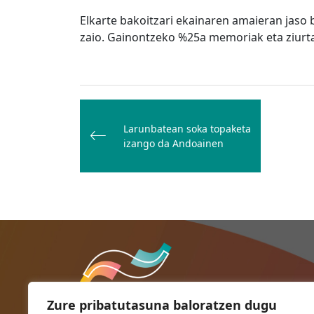
Elkarte bakoitzari ekainaren amaieran jas
zaio. Gainontzeko %25a memoriak eta ziurta
Bidalketetan
zehar
Larunbatean soka topaketa
nabigatu
izango da Andoainen
Zure pribatutasuna baloratzen dugu