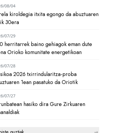
26/08/04
rela kiroldegia itxita egongo da abuztuaren
tik 30era
26/07/29
0 herritarrek baino gehiagok eman dute
ena Orioko komunitate energetikoan
26/07/28
asikoa 2026 txirrindularitza-proba
uztuaren 1ean pasatuko da Oriotik
26/07/27
runbatean hasiko dira Gure Zirkuaren
analdiak
biste guztiak