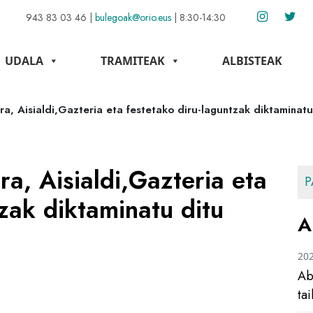
943 83 03 46
|
bulegoak@orio.eus
|
8:30-14:30
UDALA
TRAMITEAK
ALBISTEAK
a, Aisialdi,Gazteria eta festetako diru-laguntzak diktaminatu
a, Aisialdi,Gazteria eta
P
tzak diktaminatu ditu
A
20
Ab
ta