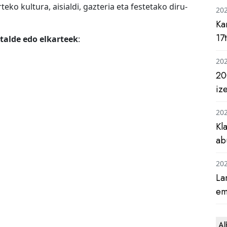
ko kultura, aisialdi, gazteria eta festetako diru-
20
Ka
17
talde edo elkarteek
:
20
20
iz
20
Kl
ab
20
La
em
Al