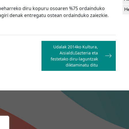
o beharreko diru kopuru osoaren %75 ordainduko
He
giri denak entregatu ostean ordainduko zaiezkie.
Udalak 2014ko Kultura,
Aisialdi,Gazteria eta
festetako diru-laguntzak
diktaminatu ditu