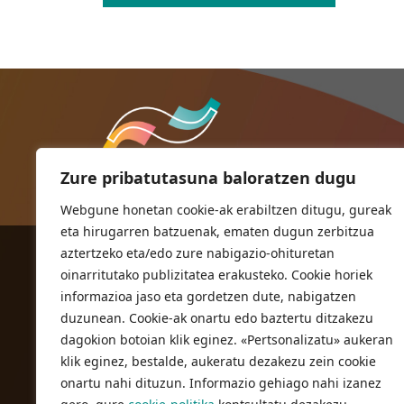
Zure pribatutasuna baloratzen dugu
Webgune honetan cookie-ak erabiltzen ditugu, gureak
eta hirugarren batzuenak, ematen dugun zerbitzua
aztertzeko eta/edo zure nabigazio-ohituretan
ORIOKO UDALA
oinarritutako publizitatea erakusteko. Cookie horiek
Herriko plaza,1
informazioa jaso eta gordetzen dute, nabigatzen
20810 Orio (Gipuzkoa)
duzunean. Cookie-ak onartu edo baztertu ditzakezu
T. 943 83 03 46
dagokion botoian klik eginez. «Pertsonalizatu» aukeran
klik eginez, bestalde, aukeratu dezakezu zein cookie
bulegoak@orio.eus
onartu nahi dituzun. Informazio gehiago nahi izanez