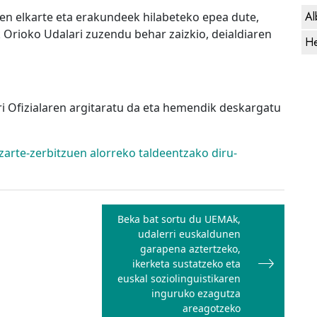
Al
ten elkarte eta erakundeek hilabeteko epea dute,
 Orioko Udalari zuzendu behar zaizkio, deialdiaren
He
ri Ofizialaren argitaratu da eta hemendik deskargatu
rte-zerbitzuen alorreko taldeentzako diru-
Beka bat sortu du UEMAk,
udalerri euskaldunen
garapena aztertzeko,
ikerketa sustatzeko eta
euskal soziolinguistikaren
inguruko ezagutza
areagotzeko