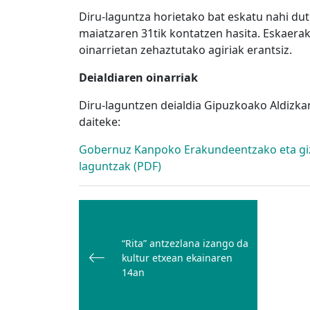
Diru-laguntza horietako bat eskatu nahi du
maiatzaren 31tik kontatzen hasita. Eskaerak
oinarrietan zehaztutako agiriak erantsiz.
Deialdiaren oinarriak
Diru-laguntzen deialdia Gipuzkoako Aldizka
daiteke:
Gobernuz Kanpoko Erakundeentzako eta giza
laguntzak (PDF)
Bidalketetan
zehar
nabigatu
“Rita” antzezlana izango da
kultur etxean ekainaren
14an