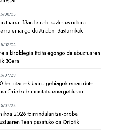
kuragai
26/08/05
uztuaren 13an hondarrezko eskultura
ilerra emango du Andoni Bastarrikak
26/08/04
rela kiroldegia itxita egongo da abuztuaren
tik 30era
26/07/29
0 herritarrek baino gehiagok eman dute
ena Orioko komunitate energetikoan
26/07/28
asikoa 2026 txirrindularitza-proba
uztuaren 1ean pasatuko da Oriotik