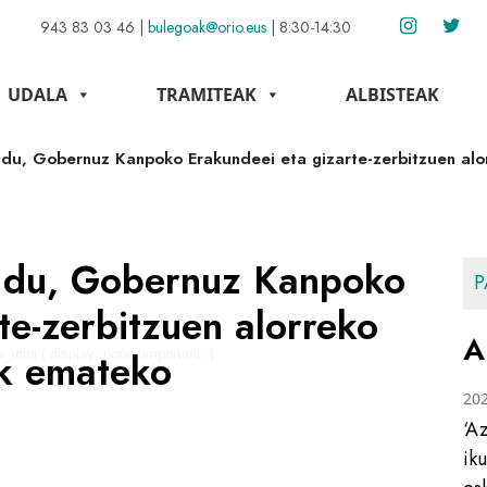
943 83 03 46
|
bulegoak@orio.eus
|
8:30-14:30
UDALA
TRAMITEAK
ALBISTEAK
 du, Gobernuz Kanpoko Erakundeei eta gizarte-zerbitzuen alo
n du, Gobernuz Kanpoko
P
te-zerbitzuen alorreko
A
ak emateko
p_mini { display: none !important; }
20
‘A
ik