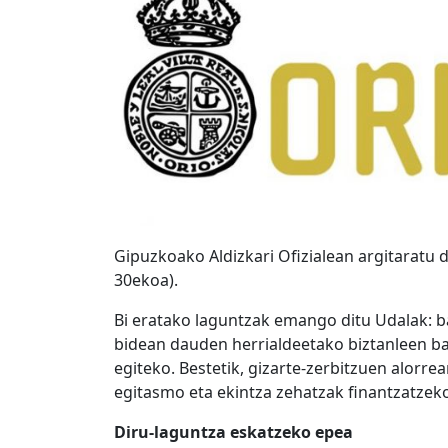
Gipuzkoako Aldizkari Ofizialean argitaratu 
30ekoa).
Bi eratako laguntzak emango ditu Udalak: 
bidean dauden herrialdeetako biztanleen b
egiteko. Bestetik, gizarte-zerbitzuen alorre
egitasmo eta ekintza zehatzak finantzatzek
Diru-laguntza eskatzeko epea