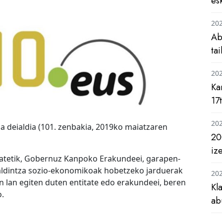
es
20
Ab
ta
20
Ka
17
20
da deialdia (101. zenbakia, 2019ko maiatzaren
20
iz
batetik, Gobernuz Kanpoko Erakundeei, garapen-
aldintza sozio-ekonomikoak hobetzeko jarduerak
20
an lan egiten duten entitate edo erakundeei, beren
Kl
o.
ab