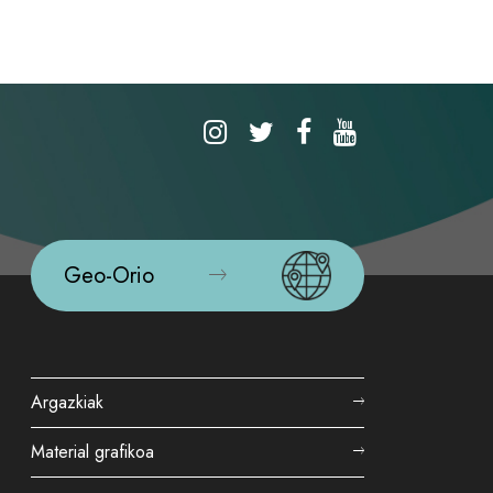
Geo-Orio
Argazkiak
Material grafikoa