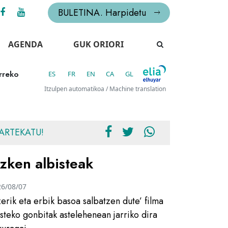
BULETINA. Harpidetu
AGENDA
GUK ORIORI
rreko
ES
FR
EN
CA
GL
Itzulpen automatikoa / Machine translation
ARTEKATU!
zken albisteak
26/08/07
zerik eta erbik basoa salbatzen dute’ filma
usteko gonbitak astelehenean jarriko dira