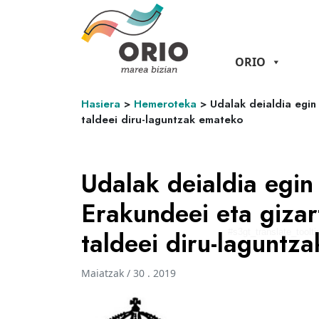
ORIO
Hasiera
>
Hemeroteka
>
Udalak deialdia egin
taldeei diru-laguntzak emateko
Udalak deialdia egi
Erakundeei eta gizar
taldeei diru-laguntz
#s3gt_translate_toolti
Maiatzak / 30 . 2019