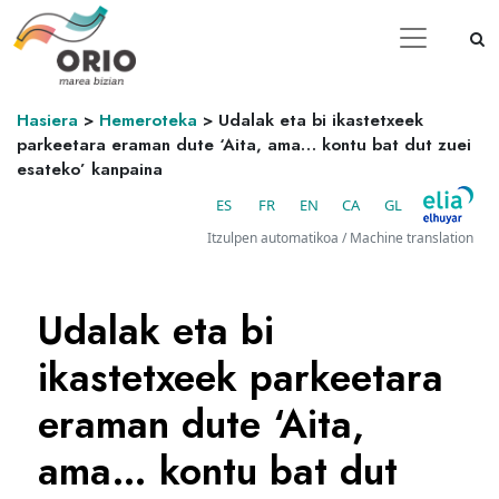
Hasiera
>
Hemeroteka
>
Udalak eta bi ikastetxeek
parkeetara eraman dute ‘Aita, ama… kontu bat dut zuei
esateko’ kanpaina
ES
FR
EN
CA
GL
Itzulpen automatikoa / Machine translation
Udalak eta bi
ikastetxeek parkeetara
eraman dute ‘Aita,
ama… kontu bat dut