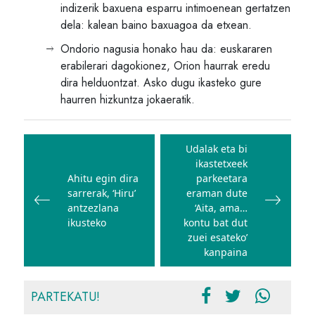
indizerik baxuena esparru intimoenean gertatzen
dela: kalean baino baxuagoa da etxean.
Ondorio nagusia honako hau da: euskararen
erabilerari dagokionez, Orion haurrak eredu
dira helduontzat. Asko dugu ikasteko gure
haurren hizkuntza jokaeratik.
Bidalketetan
zehar
Udalak eta bi
ikastetxeek
nabigatu
Ahitu egin dira
parkeetara
sarrerak, ‘Hiru’
eraman dute
antzezlana
‘Aita, ama…
ikusteko
kontu bat dut
zuei esateko’
kanpaina
PARTEKATU!