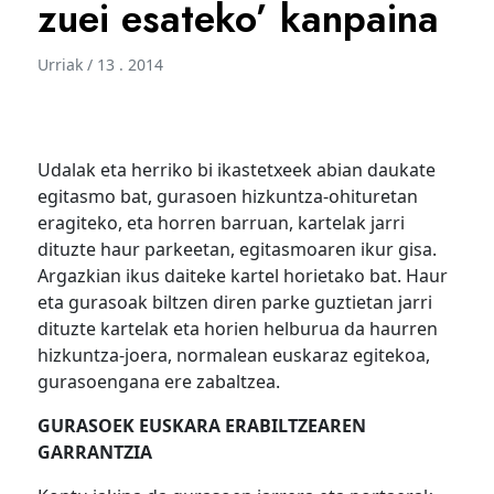
zuei esateko’ kanpaina
Urriak / 13 . 2014
Udalak eta herriko bi ikastetxeek abian daukate
egitasmo bat, gurasoen hizkuntza-ohituretan
eragiteko, eta horren barruan, kartelak jarri
dituzte haur parkeetan, egitasmoaren ikur gisa.
Argazkian ikus daiteke kartel horietako bat. Haur
eta gurasoak biltzen diren parke guztietan jarri
dituzte kartelak eta horien helburua da haurren
hizkuntza-joera, normalean euskaraz egitekoa,
gurasoengana ere zabaltzea.
GURASOEK EUSKARA ERABILTZEAREN
GARRANTZIA