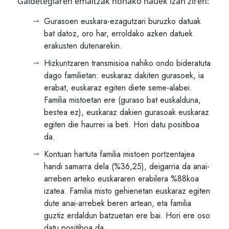
Galdetegiaren emaitzak honako hauek izan ziren:
Gurasoen euskara-ezagutzari buruzko datuak
bat datoz, oro har, erroldako azken datuek
erakusten dutenarekin.
Hizkuntzaren transmisioa nahiko ondo bideratuta
dago familietan: euskaraz dakiten gurasoek, ia
erabat, euskaraz egiten diete seme-alabei.
Familia mistoetan ere (guraso bat euskalduna,
bestea ez), euskaraz dakien gurasoak euskaraz
egiten die haurrei ia beti. Hori datu positiboa
da.
Kontuan hartuta familia mistoen portzentajea
handi samarra dela (%36,25), deigarria da anai-
arreben arteko euskararen erabilera %88koa
izatea. Familia misto gehienetan euskaraz egiten
dute anai-arrebek beren artean, eta familia
guztiz erdaldun batzuetan ere bai. Hori ere oso
datu positiboa da.