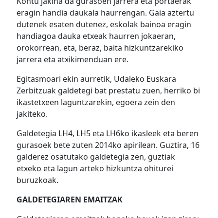
Kontu jakina da gurasoen jarrera eta portaerak
eragin handia daukala haurrengan. Gaia aztertu
dutenek esaten dutenez, eskolak bainoa eragin
handiagoa dauka etxeak haurren jokaeran,
orokorrean, eta, beraz, baita hizkuntzarekiko
jarrera eta atxikimenduan ere.
Egitasmoari ekin aurretik, Udaleko Euskara
Zerbitzuak galdetegi bat prestatu zuen, herriko bi
ikastetxeen laguntzarekin, egoera zein den
jakiteko.
Galdetegia LH4, LH5 eta LH6ko ikasleek eta beren
gurasoek bete zuten 2014ko apirilean. Guztira, 16
galderez osatutako galdetegia zen, guztiak
etxeko eta lagun arteko hizkuntza ohiturei
buruzkoak.
GALDETEGIAREN EMAITZAK