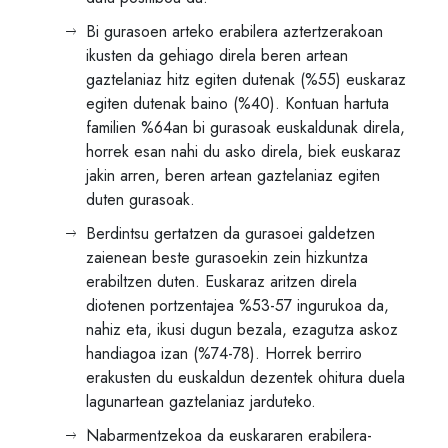
Bi gurasoen arteko erabilera aztertzerakoan
ikusten da gehiago direla beren artean
gaztelaniaz hitz egiten dutenak (%55) euskaraz
egiten dutenak baino (%40). Kontuan hartuta
familien %64an bi gurasoak euskaldunak direla,
horrek esan nahi du asko direla, biek euskaraz
jakin arren, beren artean gaztelaniaz egiten
duten gurasoak.
Berdintsu gertatzen da gurasoei galdetzen
zaienean beste gurasoekin zein hizkuntza
erabiltzen duten. Euskaraz aritzen direla
diotenen portzentajea %53-57 ingurukoa da,
nahiz eta, ikusi dugun bezala, ezagutza askoz
handiagoa izan (%74-78). Horrek berriro
erakusten du euskaldun dezentek ohitura duela
lagunartean gaztelaniaz jarduteko.
Nabarmentzekoa da euskararen erabilera-