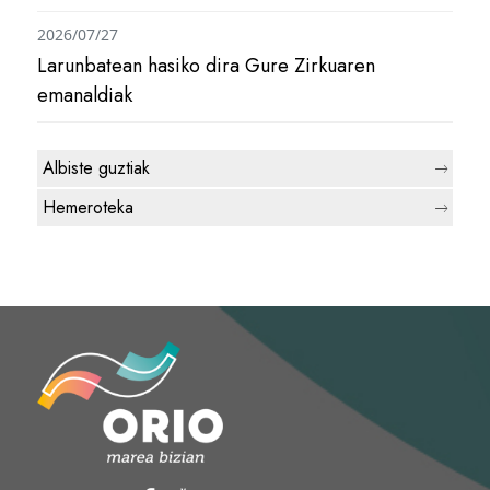
2026/07/27
Larunbatean hasiko dira Gure Zirkuaren
emanaldiak
Albiste guztiak
Hemeroteka