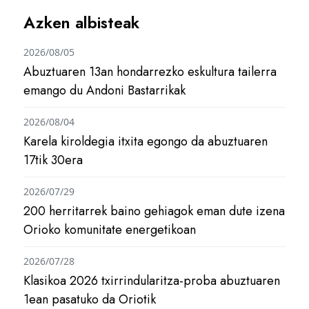
Azken albisteak
2026/08/05
Abuztuaren 13an hondarrezko eskultura tailerra
emango du Andoni Bastarrikak
2026/08/04
Karela kiroldegia itxita egongo da abuztuaren
17tik 30era
2026/07/29
200 herritarrek baino gehiagok eman dute izena
Orioko komunitate energetikoan
2026/07/28
Klasikoa 2026 txirrindularitza-proba abuztuaren
1ean pasatuko da Oriotik