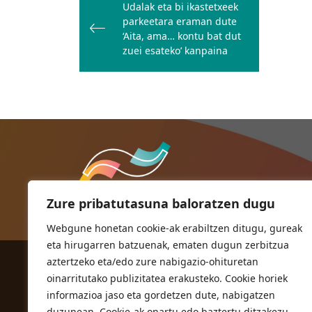
zehar
Udalak eta bi ikastetxeek
parkeetara eraman dute
nabigatu
‘Aita, ama… kontu bat dut
zuei esateko’ kanpaina
Zure pribatutasuna baloratzen dugu
Webgune honetan cookie-ak erabiltzen ditugu, gureak
eta hirugarren batzuenak, ematen dugun zerbitzua
aztertzeko eta/edo zure nabigazio-ohituretan
ORIOKO UDALA
oinarritutako publizitatea erakusteko. Cookie horiek
Herriko plaza,1
informazioa jaso eta gordetzen dute, nabigatzen
20810 Orio (Gipuzkoa)
duzunean. Cookie-ak onartu edo baztertu ditzakezu