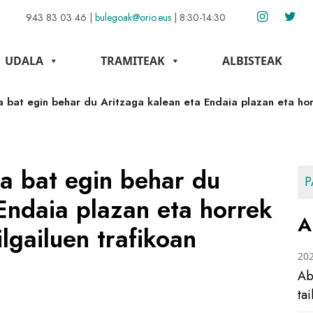
943 83 03 46
|
bulegoak@orio.eus
|
8:30-14:30
UDALA
TRAMITEAK
ALBISTEAK
a bat egin behar du Aritzaga kalean eta Endaia plazan eta ho
a bat egin behar du
P
Endaia plazan eta horrek
A
lgailuen trafikoan
20
Ab
ta