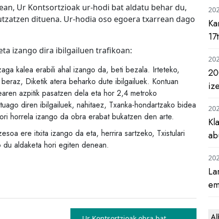
tean, Ur Kontsortzioak ur-hodi bat aldatu behar du,
20
rutzatzen dituena. Ur-hodia oso egoera txarrean dago
Ka
17
a izango dira ibilgailuen trafikoan:
20
aga kalea erabili ahal izango da, beti bezala. Irteteko,
20
 beraz, Diketik atera beharko dute ibilgailuek. Kontuan
iz
aren azpitik pasatzen dela eta hor 2,4 metroko
tuago diren ibilgailuek, nahitaez, Txanka-hondartzako bidea
20
Hori horrela izango da obra erabat bukatzen den arte.
Kl
soa ere itxita izango da eta, herrira sartzeko, Txistulari
ab
o du aldaketa hori egiten denean.
20
La
em
Al
Ur Kontsortzioak obra bat