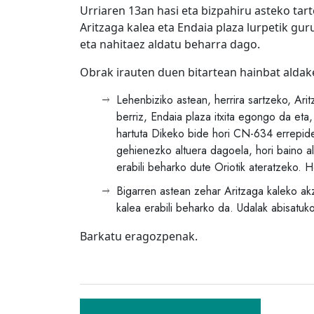
Urriaren 13an hasi eta bizpahiru asteko tar
Aritzaga kalea eta Endaia plaza lurpetik gu
eta nahitaez aldatu beharra dago.
Obrak irauten duen bitartean hainbat aldaket
Lehenbiziko astean, herrira sartzeko, Aritz
berriz, Endaia plaza itxita egongo da eta,
hartuta Dikeko bide hori CN-634 errepide
gehienezko altuera dagoela, hori baino al
erabili beharko dute Oriotik ateratzeko. 
Bigarren astean zehar Aritzaga kaleko akze
kalea erabili beharko da. Udalak abisatuk
Barkatu eragozpenak.
Bidalketetan