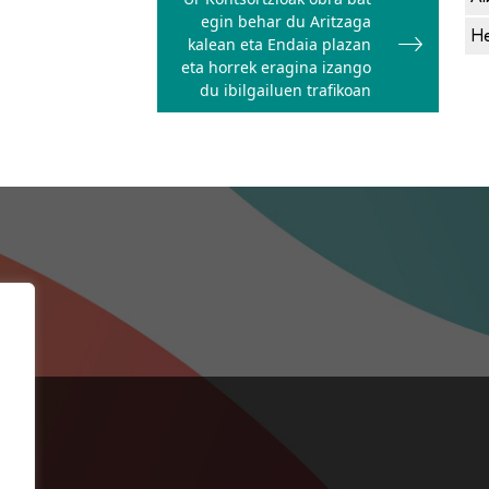
egin behar du Aritzaga
He
kalean eta Endaia plazan
eta horrek eragina izango
du ibilgailuen trafikoan