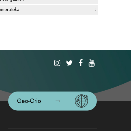
meroteka
Geo-Orio