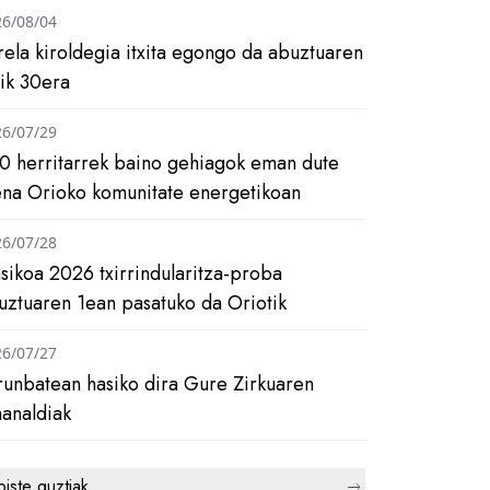
26/08/04
rela kiroldegia itxita egongo da abuztuaren
tik 30era
26/07/29
0 herritarrek baino gehiagok eman dute
ena Orioko komunitate energetikoan
26/07/28
asikoa 2026 txirrindularitza-proba
uztuaren 1ean pasatuko da Oriotik
26/07/27
runbatean hasiko dira Gure Zirkuaren
analdiak
biste guztiak