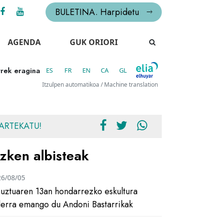
BULETINA. Harpidetu
AGENDA
GUK ORIORI
rrek eragina
ES
FR
EN
CA
GL
Itzulpen automatikoa / Machine translation
ARTEKATU!
zken albisteak
26/08/05
uztuaren 13an hondarrezko eskultura
ilerra emango du Andoni Bastarrikak