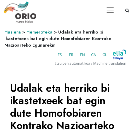
Hasiera
>
Hemeroteka
>
Udalak eta herriko bi
ikastetxeek bat egin dute Homofobiaren Kontrako
Nazioarteko Egunarekin
ES
FR
EN
CA
GL
Itzulpen automatikoa / Machine translation
Udalak eta herriko bi
ikastetxeek bat egin
dute Homofobiaren
Kontrako Nazioarteko