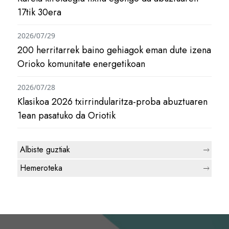
17tik 30era
2026/07/29
200 herritarrek baino gehiagok eman dute izena
Orioko komunitate energetikoan
2026/07/28
Klasikoa 2026 txirrindularitza-proba abuztuaren
1ean pasatuko da Oriotik
Albiste guztiak
Hemeroteka