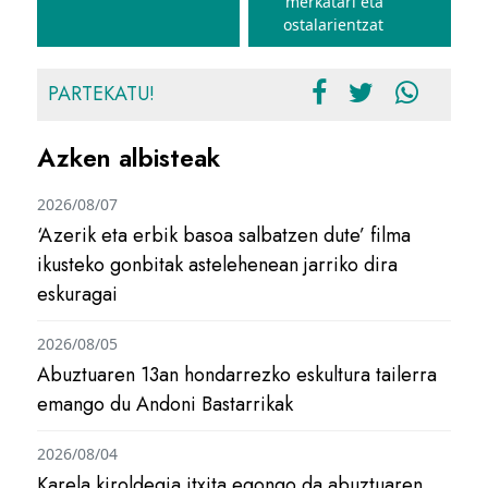
merkatari eta
ostalarientzat
PARTEKATU!
Azken albisteak
2026/08/07
‘Azerik eta erbik basoa salbatzen dute’ filma
ikusteko gonbitak astelehenean jarriko dira
eskuragai
2026/08/05
Abuztuaren 13an hondarrezko eskultura tailerra
emango du Andoni Bastarrikak
2026/08/04
Karela kiroldegia itxita egongo da abuztuaren