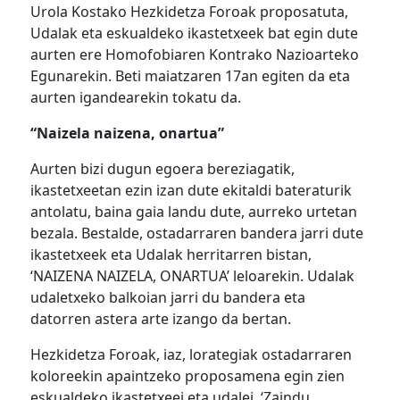
Urola Kostako Hezkidetza Foroak proposatuta,
Udalak eta eskualdeko ikastetxeek bat egin dute
aurten ere Homofobiaren Kontrako Nazioarteko
Egunarekin. Beti maiatzaren 17an egiten da eta
aurten igandearekin tokatu da.
“Naizela naizena, onartua”
Aurten bizi dugun egoera bereziagatik,
ikastetxeetan ezin izan dute ekitaldi bateraturik
antolatu, baina gaia landu dute, aurreko urtetan
bezala. Bestalde, ostadarraren bandera jarri dute
ikastetxeek eta Udalak herritarren bistan,
‘NAIZENA NAIZELA, ONARTUA’ leloarekin. Udalak
udaletxeko balkoian jarri du bandera eta
datorren astera arte izango da bertan.
Hezkidetza Foroak, iaz, lorategiak ostadarraren
koloreekin apaintzeko proposamena egin zien
eskualdeko ikastetxeei eta udalei, ‘Zaindu