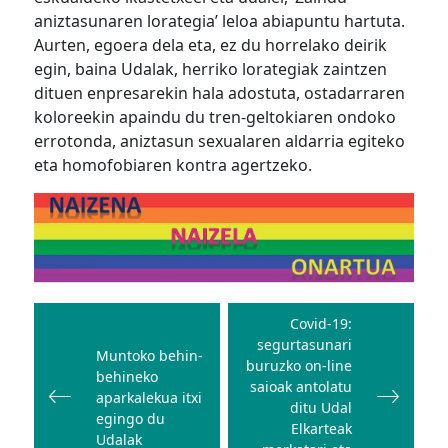
aniztasunaren lorategia’ leloa abiapuntu hartuta.
Aurten, egoera dela eta, ez du horrelako deirik
egin, baina Udalak, herriko lorategiak zaintzen
dituen enpresarekin hala adostuta, ostadarraren
koloreekin apaindu du tren-geltokiaren ondoko
errotonda, aniztasun sexualaren aldarria egiteko
eta homofobiaren kontra agertzeko.
Bidalketetan
zehar
Covid-19:
segurtasunari
nabigatu
Muntoko behin-
buruzko on-line
behineko
saioak antolatu
aparkalekua itxi
ditu Udal
egingo du
Elkarteak
Udalak