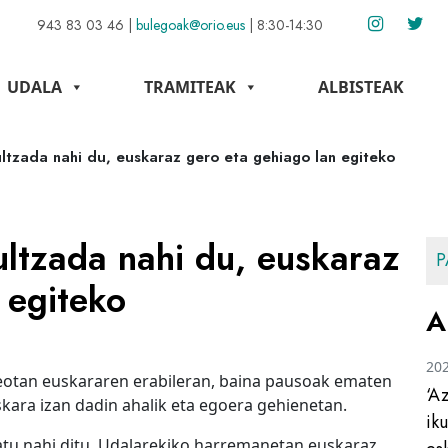
943 83 03 46
|
bulegoak@orio.eus
|
8:30-14:30
UDALA
TRAMITEAK
ALBISTEAK
ultzada nahi du, euskaraz gero eta gehiago lan egiteko
ultzada nahi du, euskaraz
P
 egiteko
A
20
eotan euskararen erabileran, baina pausoak ematen
‘A
kara izan dadin ahalik eta egoera gehienetan.
ik
atu nahi ditu, Udalarekiko harremanetan euskaraz