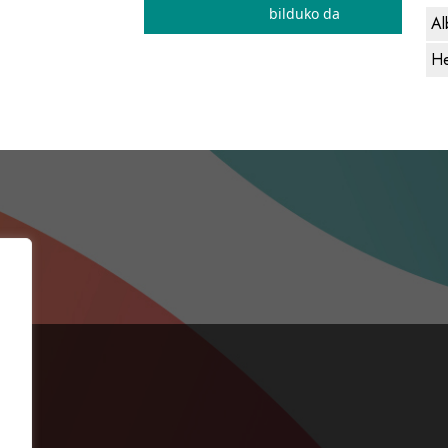
bilduko da
Al
He