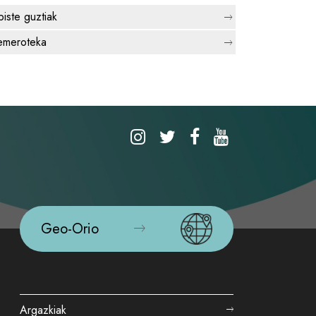
biste guztiak
meroteka
Geo-Orio
Argazkiak