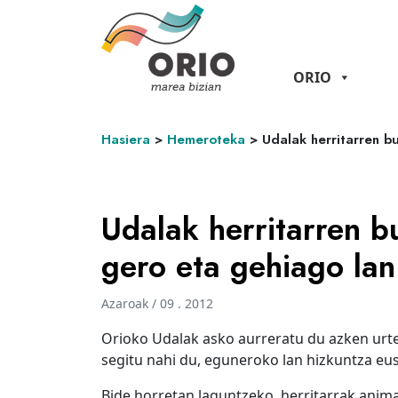
ORIO
Hasiera
>
Hemeroteka
>
Udalak herritarren b
Udalak herritarren b
gero eta gehiago lan
Azaroak / 09 . 2012
Orioko Udalak asko aurreratu du azken urt
segitu nahi du, eguneroko lan hizkuntza eus
Bide horretan laguntzeko, herritarrak anim