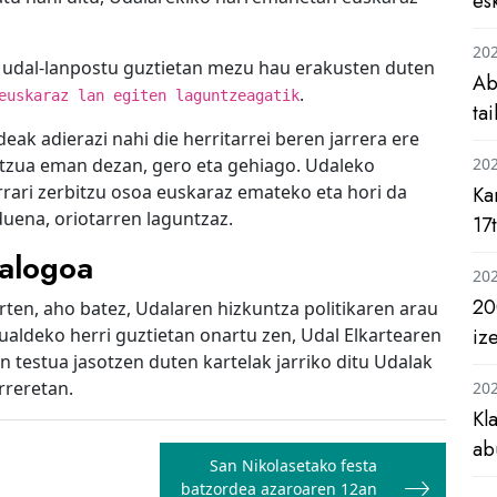
es
20
n udal-lanpostu guztietan mezu hau erakusten duten
Ab
.
euskaraz lan egiten laguntzeagatik
ta
k adierazi nahi die herritarrei beren jarrera ere
itzua eman dezan, gero eta gehiago. Udaleko
20
arrari zerbitzu osoa euskaraz emateko eta hori da
Ka
uena, oriotarren laguntzaz.
17
kalogoa
20
20
ten, aho batez, Udalaren hizkuntza politikaren arau
ualdeko herri guztietan onartu zen, Udal Elkartearen
iz
testua jasotzen duten kartelak jarriko ditu Udalak
rreretan.
20
Kl
ab
San Nikolasetako festa
batzordea azaroaren 12an