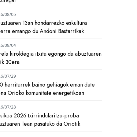
kuragai
26/08/05
uztuaren 13an hondarrezko eskultura
ilerra emango du Andoni Bastarrikak
26/08/04
rela kiroldegia itxita egongo da abuztuaren
tik 30era
26/07/29
0 herritarrek baino gehiagok eman dute
ena Orioko komunitate energetikoan
26/07/28
asikoa 2026 txirrindularitza-proba
uztuaren 1ean pasatuko da Oriotik