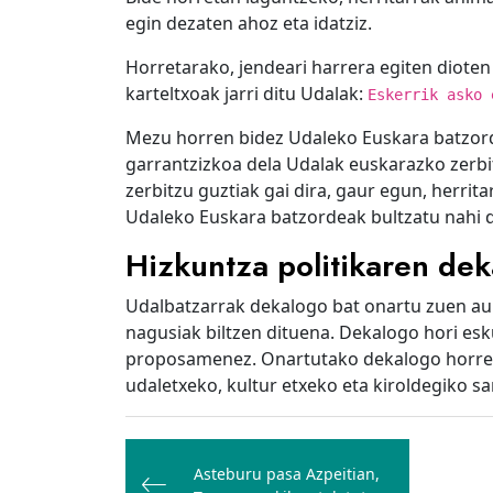
egin dezaten ahoz eta idatziz.
Horretarako, jendeari harrera egiten diote
karteltxoak jarri ditu Udalak:
Eskerrik asko 
Mezu horren bidez Udaleko Euskara batzordea
garrantzizkoa dela Udalak euskarazko zerb
zerbitzu guztiak gai dira, gaur egun, herrit
Udaleko Euskara batzordeak bultzatu nahi d
Hizkuntza politikaren de
Udalbatzarrak dekalogo bat onartu zuen aur
nagusiak biltzen dituena. Dekalogo hori esk
proposamenez. Onartutako dekalogo horren 
udaletxeko, kultur etxeko eta kiroldegiko sa
Bidalketetan
zehar
Asteburu pasa Azpeitian,