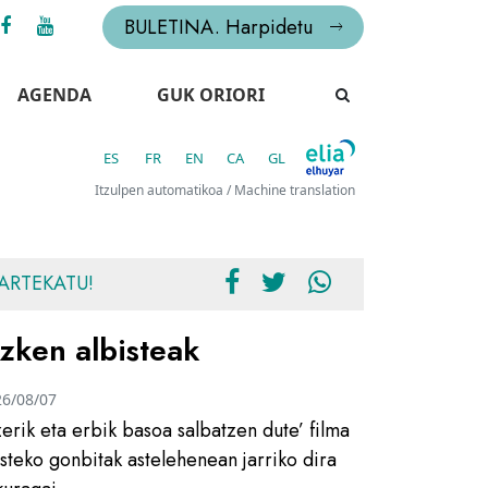
BULETINA. Harpidetu
AGENDA
GUK ORIORI
ES
FR
EN
CA
GL
Itzulpen automatikoa / Machine translation
ARTEKATU!
zken albisteak
26/08/07
zerik eta erbik basoa salbatzen dute’ filma
usteko gonbitak astelehenean jarriko dira