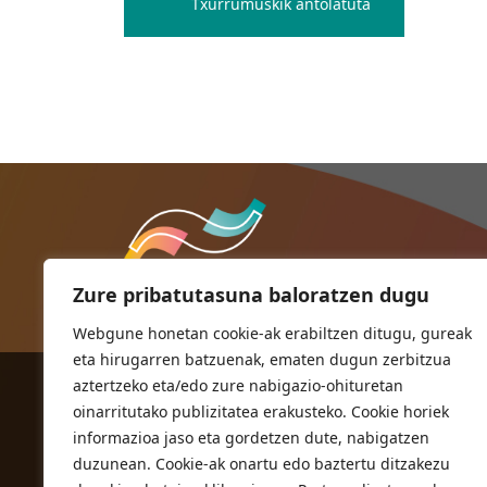
Txurrumuskik antolatuta
nabigatu
Zure pribatutasuna baloratzen dugu
Webgune honetan cookie-ak erabiltzen ditugu, gureak
eta hirugarren batzuenak, ematen dugun zerbitzua
aztertzeko eta/edo zure nabigazio-ohituretan
ORIOKO UDALA
oinarritutako publizitatea erakusteko. Cookie horiek
Herriko plaza,1
informazioa jaso eta gordetzen dute, nabigatzen
20810 Orio (Gipuzkoa)
duzunean. Cookie-ak onartu edo baztertu ditzakezu
T. 943 83 03 46