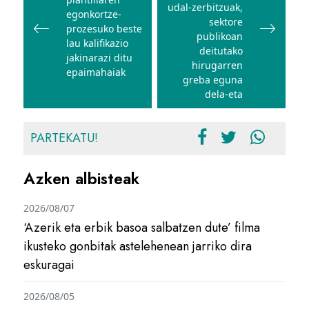
udal-zerbitzuak,
egonkortze-
sektore
prozesuko beste
publikoan
lau kalifikazio
deitutako
jakinarazi ditu
hirugarren
epaimahaiak
greba eguna
dela-eta
PARTEKATU!
Azken albisteak
2026/08/07
‘Azerik eta erbik basoa salbatzen dute’ filma
ikusteko gonbitak astelehenean jarriko dira
eskuragai
2026/08/05