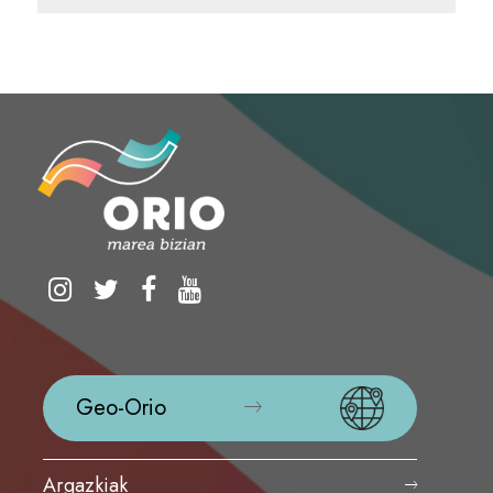
Geo-Orio
Argazkiak