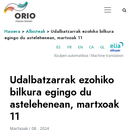
Hasiera
>
Albisteak
>
Udalbatzarrak ezohiko bilkura
egingo du astelehenean, martxoak 11
ES
FR
EN
CA
GL
Itzulpen automatikoa / Machine translation
Udalbatzarrak ezohiko
bilkura egingo du
astelehenean, martxoak
11
Martxoak / 08 . 2024