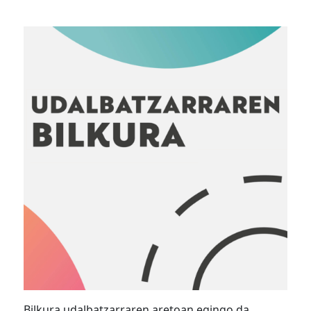
Bilkura udalbatzarraren aretoan egingo da,