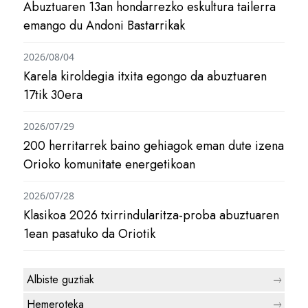
Abuztuaren 13an hondarrezko eskultura tailerra
emango du Andoni Bastarrikak
2026/08/04
Karela kiroldegia itxita egongo da abuztuaren
17tik 30era
2026/07/29
200 herritarrek baino gehiagok eman dute izena
Orioko komunitate energetikoan
2026/07/28
Klasikoa 2026 txirrindularitza-proba abuztuaren
1ean pasatuko da Oriotik
Albiste guztiak
Hemeroteka