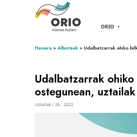
ORIO
Hasiera
>
Albisteak
>
Udalbatzarrak ohiko bil
Udalbatzarrak ohiko 
ostegunean, uztailak
Uztailak / 26 . 2022