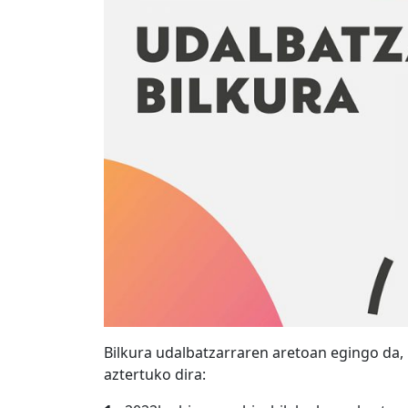
Bilkura udalbatzarraren aretoan egingo da,
aztertuko dira: