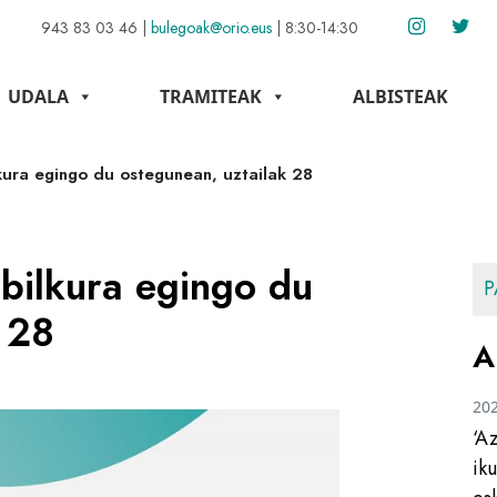
943 83 03 46
|
bulegoak@orio.eus
|
8:30-14:30
UDALA
TRAMITEAK
ALBISTEAK
kura egingo du ostegunean, uztailak 28
bilkura egingo du
P
 28
A
20
‘A
ik