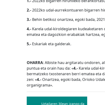
1.-
2022ko bigarren hiruhileko berankortasu
2.-
2022ko udal-aurrekontuaren bigarren hir
3.-
Behin betikoz onartzea, egoki bada, 202
4.-
Karela udal-kiroldegiaren kudeaketaren
ematea eta dagozkion erabakiak hartzea, e
5.-
Eskariak eta galderak.
OHARRA
: Albiste hau argitaratu ondoren, 
puntua eta orain hau da: «
4.-
Karela udal-ki
bermatzeko txostenaren berri ematea eta d
zen: «
4.-
Onartzea, egoki bada, Orioko Udale
organigrama».
Bidalketetan
zehar
Uztailaren 30ean izango da