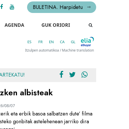
BULETINA. Harpidetu
AGENDA
GUK ORIORI
ES
FR
EN
CA
GL
Itzulpen automatikoa / Machine translation
ARTEKATU!
zken albisteak
26/08/07
zerik eta erbik basoa salbatzen dute’ filma
usteko gonbitak astelehenean jarriko dira