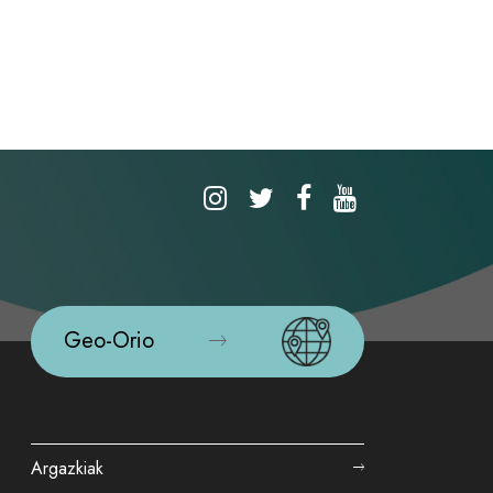
Geo-Orio
Argazkiak