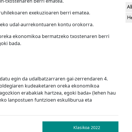
n-txostenaren berri ematea.
Al
uhilekoaren exekuzioaren berri ematea.
He
1eko udal-aurrekontuaren kontu orokorra.
 oreka ekonomikoa bermatzeko txostenaren berri
goki bada.
aldatu egin da udalbatzarraren gai-zerrendaren 4.
roldegiaren kudeaketaren oreka ekonomikoa
agozkion erabakiak hartzea, egoki bada» (lehen hau
ko lanpostuen funtzioen eskuliburua eta
Klasikoa 2022