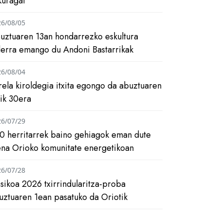
kuragai
26/08/05
uztuaren 13an hondarrezko eskultura
ilerra emango du Andoni Bastarrikak
26/08/04
rela kiroldegia itxita egongo da abuztuaren
tik 30era
26/07/29
0 herritarrek baino gehiagok eman dute
ena Orioko komunitate energetikoan
26/07/28
asikoa 2026 txirrindularitza-proba
uztuaren 1ean pasatuko da Oriotik