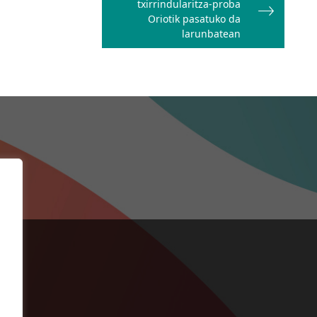
txirrindularitza-proba
Oriotik pasatuko da
larunbatean