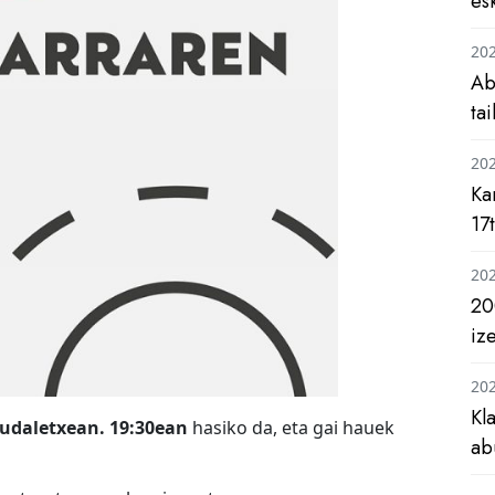
es
20
Ab
ta
20
Ka
17
20
20
iz
20
Kl
udaletxean. 19:30ean
hasiko da, eta gai hauek
ab