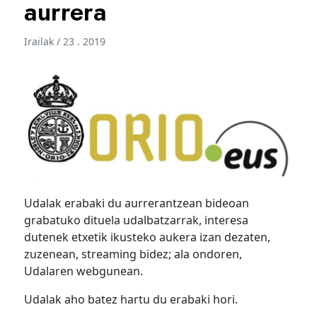
aurrera
Irailak / 23 . 2019
Udalak erabaki du aurrerantzean bideoan
grabatuko dituela udalbatzarrak, interesa
dutenek etxetik ikusteko aukera izan dezaten,
zuzenean, streaming bidez; ala ondoren,
Udalaren webgunean.
Udalak aho batez hartu du erabaki hori.