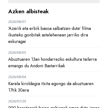
Azken albisteak
2026/08/07
‘Azerik eta erbik basoa salbatzen dute’ filma
ikusteko gonbitak astelehenean jarriko dira
eskuragai
2026/08/05
Abuztuaren 13an hondarrezko eskultura tailerra
emango du Andoni Bastarrikak
2026/08/04
Karela kiroldegia itxita egongo da abuztuaren
17tik 30era
2026/07/29