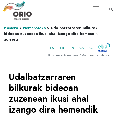
Hasiera
>
Hemeroteka
>
Udalbatzarraren bilkurak
bideoan zuzenean ikusi ahal izango dira hemendik
aurrera
ES
FR
EN
CA
GL
Itzulpen automatikoa / Machine translation
Udalbatzarraren
bilkurak bideoan
zuzenean ikusi ahal
izango dira hemendik