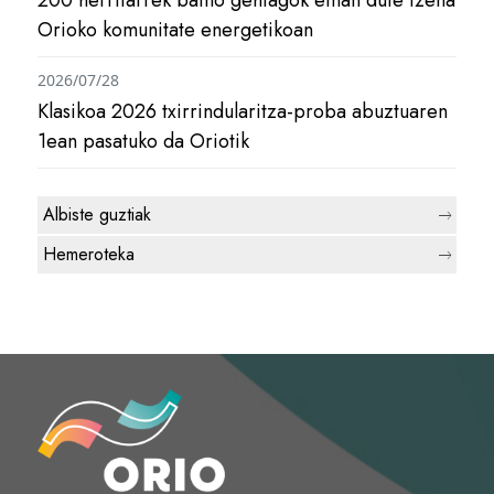
200 herritarrek baino gehiagok eman dute izena
Orioko komunitate energetikoan
2026/07/28
Klasikoa 2026 txirrindularitza-proba abuztuaren
1ean pasatuko da Oriotik
Albiste guztiak
Hemeroteka