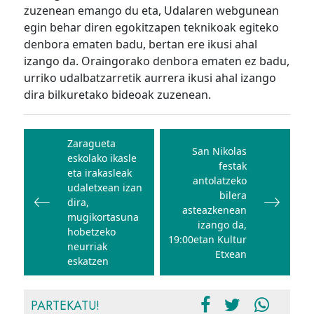
zuzenean emango du eta, Udalaren webgunean
egin behar diren egokitzapen teknikoak egiteko
denbora ematen badu, bertan ere ikusi ahal
izango da. Oraingorako denbora ematen ez badu,
urriko udalbatzarretik aurrera ikusi ahal izango
dira bilkuretako bideoak zuzenean.
Bidalketetan
zehar
Zaragueta
San Nikolas
eskolako ikasle
nabigatu
festak
eta irakasleak
antolatzeko
udaletxean izan
bilera
dira,
asteazkenean
mugikortasuna
izango da,
hobetzeko
19:00etan Kultur
neurriak
Etxean
eskatzen
PARTEKATU!