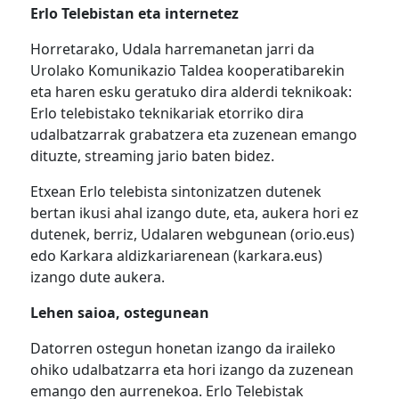
Erlo Telebistan eta internetez
Horretarako, Udala harremanetan jarri da
Urolako Komunikazio Taldea kooperatibarekin
eta haren esku geratuko dira alderdi teknikoak:
Erlo telebistako teknikariak etorriko dira
udalbatzarrak grabatzera eta zuzenean emango
dituzte, streaming jario baten bidez.
Etxean Erlo telebista sintonizatzen dutenek
bertan ikusi ahal izango dute, eta, aukera hori ez
dutenek, berriz, Udalaren webgunean (orio.eus)
edo Karkara aldizkariarenean (karkara.eus)
izango dute aukera.
Lehen saioa, ostegunean
Datorren ostegun honetan izango da iraileko
ohiko udalbatzarra eta hori izango da zuzenean
emango den aurrenekoa. Erlo Telebistak