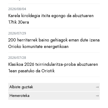
2026/08/04
Karela kiroldegia itxita egongo da abuztuaren
17tik 30era
2026/07/29
200 herritarrek baino gehiagok eman dute izena
Orioko komunitate energetikoan
2026/07/28
Klasikoa 2026 txirrindularitza-proba abuztuaren
1ean pasatuko da Oriotik
Albiste guztiak
Hemeroteka