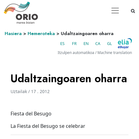
Hasiera
>
Hemeroteka
>
Udaltzaingoaren oharra
ES
FR
EN
CA
GL
Itzulpen automatikoa / Machine translation
Udaltzaingoaren oharra
Uztailak / 17 . 2012
Fiesta del Besugo
La Fiesta del Besugo se celebrar