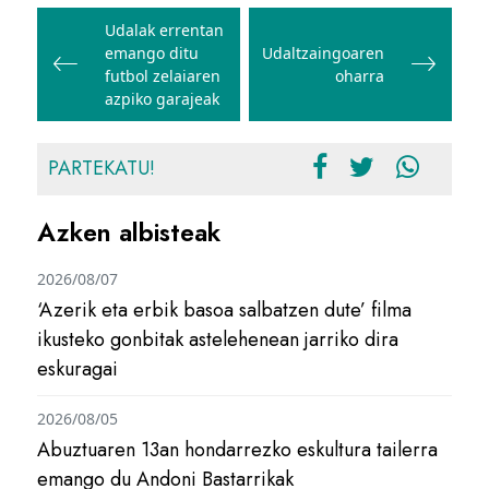
Bidalketetan
zehar
Udalak errentan
emango ditu
Udaltzaingoaren
nabigatu
futbol zelaiaren
oharra
azpiko garajeak
PARTEKATU!
Azken albisteak
2026/08/07
‘Azerik eta erbik basoa salbatzen dute’ filma
ikusteko gonbitak astelehenean jarriko dira
eskuragai
2026/08/05
Abuztuaren 13an hondarrezko eskultura tailerra
emango du Andoni Bastarrikak