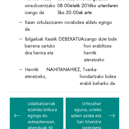
oinezkoentzako
08:00etatik 2016ko urtarrilaren
izango da
3ko 20:00ak arte.
Kaian zirkulazioaren norabidea aldatu egingo
da.
Ibilgailuak Kaiatik
DEBEKATUA
izango dute bide
barrena sartuko
hori erabiltzea
dira herrira eta
herritik
ateratzeko.
Herritik
NAHITANAHIEZ
, Txanka-
ateratzeko,
hondartzako bidea
erabili beharko da.
Bidalketetan
zehar
Udalbatzarrak
Urtezahar
ezohiko bilkura
eguna, urteko
nabigatu
egingo du
azken azoka eta
asteazkenean,
San Silvestre
abenduak 30
lasterketa