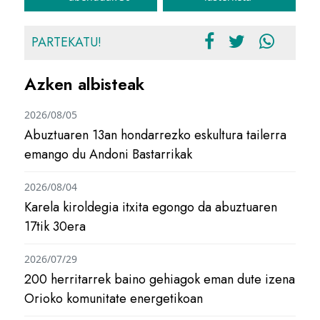
PARTEKATU!
Azken albisteak
2026/08/05
Abuztuaren 13an hondarrezko eskultura tailerra
emango du Andoni Bastarrikak
2026/08/04
Karela kiroldegia itxita egongo da abuztuaren
17tik 30era
2026/07/29
200 herritarrek baino gehiagok eman dute izena
Orioko komunitate energetikoan