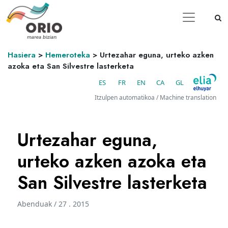
Hasiera
>
Hemeroteka
>
Urtezahar eguna, urteko azken
azoka eta San Silvestre lasterketa
ES
FR
EN
CA
GL
Itzulpen automatikoa / Machine translation
Urtezahar eguna,
urteko azken azoka eta
San Silvestre lasterketa
Abenduak / 27 . 2015