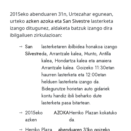
2015eko abenduaren 31n, Urtezahar egunean,
urteko
azken azoka eta San Sivestre
lasterketa
izango ditugunez, aldaketa batzuk izango dira
ibilgailuen zirkulazioan:
San
lasterketaren ibilbidea honakoa izango
Silvestre
da, Arrantzale kalea, Munto, Antilla
kalea, Hondartza kalea eta amaiera
Arrantzale kalea. Goizeko 11:30etan
haurren lasterketa eta 12:00etan
helduen lasterketa izango da.
Bidegurutze horietan auto gidariek
kontu handiz ibili beharko dute
lasterketa pasa bitartean.
2015eko
AZOKA
Herriko Plazan kokatuko
azken
da.
Herriko Plaza
abenduaren 31ko goizeko