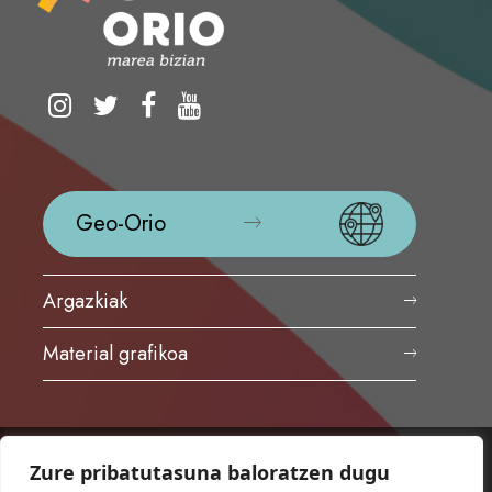
Geo-Orio
Argazkiak
Material grafikoa
Zure pribatutasuna baloratzen dugu
ORIOKO UDALA