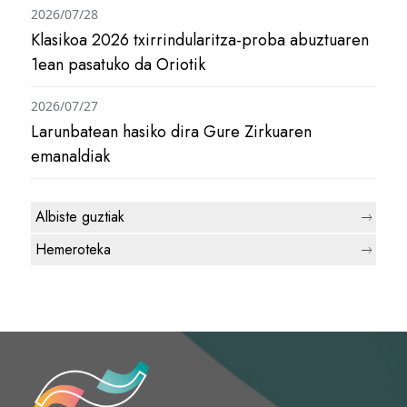
2026/07/28
Klasikoa 2026 txirrindularitza-proba abuztuaren
1ean pasatuko da Oriotik
2026/07/27
Larunbatean hasiko dira Gure Zirkuaren
emanaldiak
Albiste guztiak
Hemeroteka