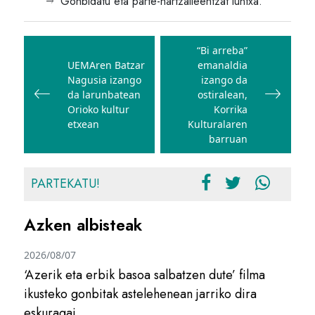
Gonbidatu eta parte-hartzaileentzat luntxa.
Bidalketetan
zehar
“Bi arreba”
UEMAren Batzar
emanaldia
nabigatu
Nagusia izango
izango da
da larunbatean
ostiralean,
Orioko kultur
Korrika
etxean
Kulturalaren
barruan
PARTEKATU!
Azken albisteak
2026/08/07
‘Azerik eta erbik basoa salbatzen dute’ filma
ikusteko gonbitak astelehenean jarriko dira
eskuragai