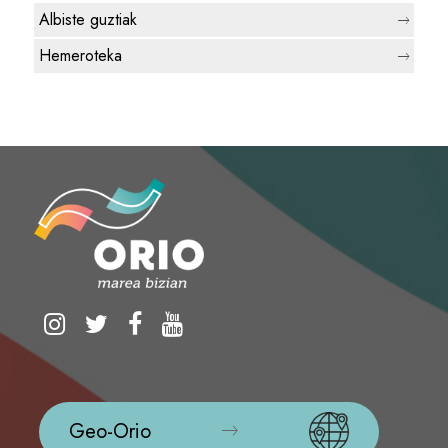
Albiste guztiak
Hemeroteka
Geo-Orio