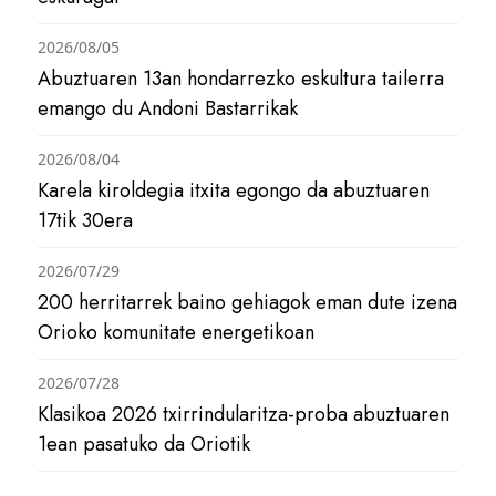
2026/08/05
Abuztuaren 13an hondarrezko eskultura tailerra
emango du Andoni Bastarrikak
2026/08/04
Karela kiroldegia itxita egongo da abuztuaren
17tik 30era
2026/07/29
200 herritarrek baino gehiagok eman dute izena
Orioko komunitate energetikoan
2026/07/28
Klasikoa 2026 txirrindularitza-proba abuztuaren
1ean pasatuko da Oriotik