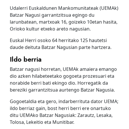
Udalerri Euskaldunen Mankomunitateak (UEMAk)
Batzar Nagusi garrantzitsua egingo du
larunbatean, martxoak 16, goizeko 10etan hasita,
Orioko kultur etxeko areto nagusian.
Euskal Herri osoko 64 herritako 125 hautetsi
daude deituta Batzar Nagusian parte hartzera.
Ildo berria
Batzar nagusi horretan, UEMAk amaiera emango
dio azken hilabeteetako gogoeta prozesuari eta
norabide berri bati ekingo dio. Horregatik da
bereziki garrantzitsua aurtengo Batzar Nagusia.
Gogoetaldia eta gero, indarberrituta dator UEMA;
ildo berriaz gain, bost herri berri ere onartuko
ditu UEMAko Batzar Nagusiak: Zarautz, Lesaka,
Tolosa, Lekeitio eta Munitibar.