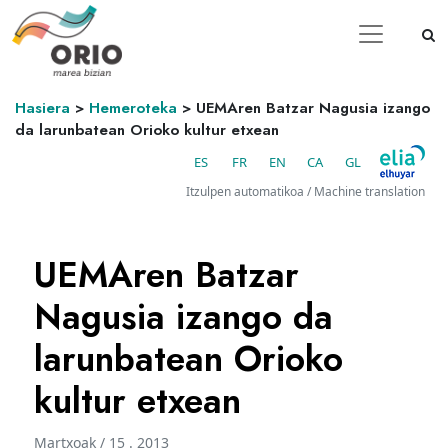
Hasiera
>
Hemeroteka
>
UEMAren Batzar Nagusia izango
da larunbatean Orioko kultur etxean
ES
FR
EN
CA
GL
Itzulpen automatikoa / Machine translation
UEMAren Batzar
Nagusia izango da
larunbatean Orioko
kultur etxean
Martxoak / 15 . 2013