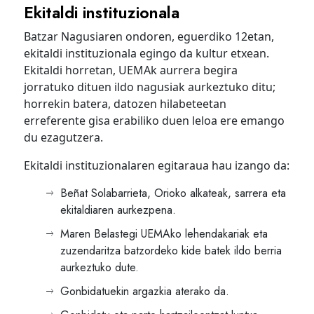
Ekitaldi instituzionala
Batzar Nagusiaren ondoren, eguerdiko 12etan,
ekitaldi instituzionala egingo da kultur etxean.
Ekitaldi horretan, UEMAk aurrera begira
jorratuko dituen ildo nagusiak aurkeztuko ditu;
horrekin batera, datozen hilabeteetan
erreferente gisa erabiliko duen leloa ere emango
du ezagutzera.
Ekitaldi instituzionalaren egitaraua hau izango da:
Beñat Solabarrieta, Orioko alkateak, sarrera eta
ekitaldiaren aurkezpena.
Maren Belastegi UEMAko lehendakariak eta
zuzendaritza batzordeko kide batek ildo berria
aurkeztuko dute.
Gonbidatuekin argazkia aterako da.