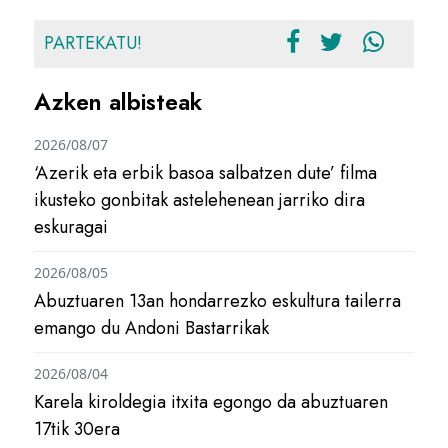
PARTEKATU!
Azken albisteak
2026/08/07
‘Azerik eta erbik basoa salbatzen dute’ filma
ikusteko gonbitak astelehenean jarriko dira
eskuragai
2026/08/05
Abuztuaren 13an hondarrezko eskultura tailerra
emango du Andoni Bastarrikak
2026/08/04
Karela kiroldegia itxita egongo da abuztuaren
17tik 30era