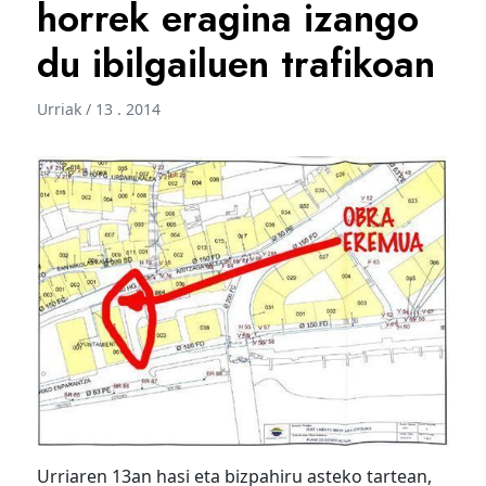
horrek eragina izango
du ibilgailuen trafikoan
Urriak / 13 . 2014
Urriaren 13an hasi eta bizpahiru asteko tartean,