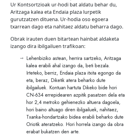
Ur Kontsortzioak ur-hodi bat aldatu behar du,
Aritzaga kalea eta Endaia plaza lurpetik
gurutzatzen dituena. Ur-hodia oso egoera
txarrean dago eta nahitaez aldatu beharra dago.
Obrak irauten duen bitartean hainbat aldaketa
izango dira ibilgailuen trafikoan:
Lehenbiziko astean, herrira sartzeko, Aritzaga
kalea erabili ahal izango da, beti bezala.
Irteteko, berriz, Endaia plaza itxita egongo da
eta, beraz, Diketik atera beharko dute
ibilgailuek. Kontuan hartuta Dikeko bide hori
CN-634 errepidearen azpitik pasatzen dela eta
hor 2,4 metroko gehienezko altuera dagoela,
hori baino altuago diren ibilgailuek, nahitaez,
Txanka-hondartzako bidea erabili beharko dute
Oriotik ateratzeko. Hori horrela izango da obra
erabat bukatzen den arte.