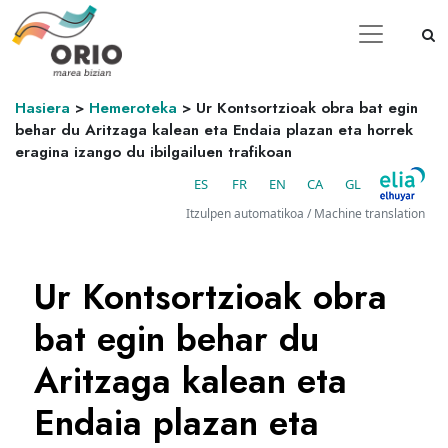
Hasiera
>
Hemeroteka
>
Ur Kontsortzioak obra bat egin
behar du Aritzaga kalean eta Endaia plazan eta horrek
eragina izango du ibilgailuen trafikoan
ES
FR
EN
CA
GL
Itzulpen automatikoa / Machine translation
Ur Kontsortzioak obra
bat egin behar du
Aritzaga kalean eta
Endaia plazan eta