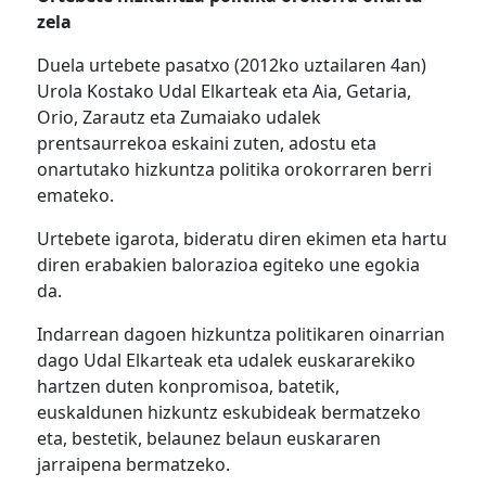
zela
Duela urtebete pasatxo (2012ko uztailaren 4an)
Urola Kostako Udal Elkarteak eta Aia, Getaria,
Orio, Zarautz eta Zumaiako udalek
prentsaurrekoa eskaini zuten, adostu eta
onartutako hizkuntza politika orokorraren berri
emateko.
Urtebete igarota, bideratu diren ekimen eta hartu
diren erabakien balorazioa egiteko une egokia
da.
Indarrean dagoen hizkuntza politikaren oinarrian
dago Udal Elkarteak eta udalek euskararekiko
hartzen duten konpromisoa, batetik,
euskaldunen hizkuntz eskubideak bermatzeko
eta, bestetik, belaunez belaun euskararen
jarraipena bermatzeko.