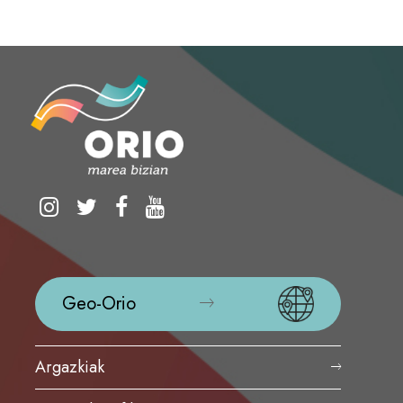
Geo-Orio
Argazkiak