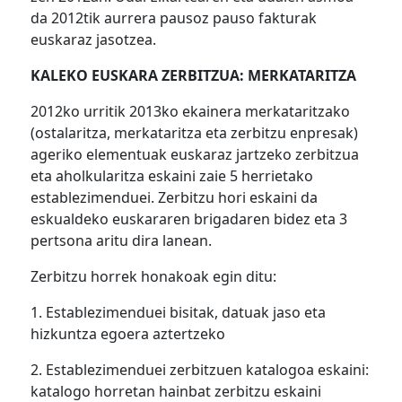
da 2012tik aurrera pausoz pauso fakturak
euskaraz jasotzea.
KALEKO EUSKARA ZERBITZUA: MERKATARITZA
2012ko urritik 2013ko ekainera merkataritzako
(ostalaritza, merkataritza eta zerbitzu enpresak)
ageriko elementuak euskaraz jartzeko zerbitzua
eta aholkularitza eskaini zaie 5 herrietako
establezimenduei. Zerbitzu hori eskaini da
eskualdeko euskararen brigadaren bidez eta 3
pertsona aritu dira lanean.
Zerbitzu horrek honakoak egin ditu:
1. Establezimenduei bisitak, datuak jaso eta
hizkuntza egoera aztertzeko
2. Establezimenduei zerbitzuen katalogoa eskaini:
katalogo horretan hainbat zerbitzu eskaini