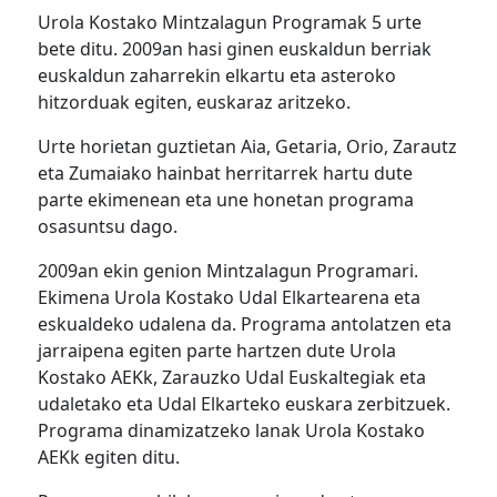
Urola Kostako Mintzalagun Programak 5 urte
bete ditu. 2009an hasi ginen euskaldun berriak
euskaldun zaharrekin elkartu eta asteroko
hitzorduak egiten, euskaraz aritzeko.
Urte horietan guztietan Aia, Getaria, Orio, Zarautz
eta Zumaiako hainbat herritarrek hartu dute
parte ekimenean eta une honetan programa
osasuntsu dago.
2009an ekin genion Mintzalagun Programari.
Ekimena Urola Kostako Udal Elkartearena eta
eskualdeko udalena da. Programa antolatzen eta
jarraipena egiten parte hartzen dute Urola
Kostako AEKk, Zarauzko Udal Euskaltegiak eta
udaletako eta Udal Elkarteko euskara zerbitzuek.
Programa dinamizatzeko lanak Urola Kostako
AEKk egiten ditu.