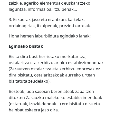
zaizkie, ageriko elementuak euskaratzeko
laguntza, informazioa, itzulpenak…
3. Eskaerak jaso eta erantzun: kartelak,
ordainagiriak, itzulpenak, prezio-txartelak…
Hona hemen laburbilduta egindako lanak:
Egindako bisitak
Bisita dira bost herrietako merkataritza,
ostalaritza eta zerbitzu arloko establezimenduak
(Zarautzen ostalaritza eta zerbitzu enpresak ez
dira bisitatu, ostalaritzakoak aurreko urtean
bisitatuta zeudelako).
Bestetik, uda sasoian beren ateak zabaltzen
dituzten Zarauzko malekoiko establezimenduak
(ostatuak, izozki-dendak…) ere bisitatu dira eta
hainbat eskaera jaso dira.