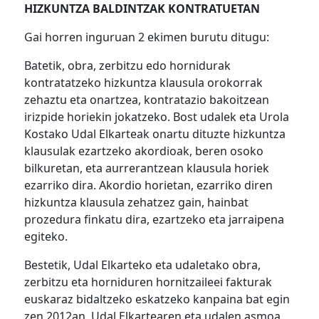
HIZKUNTZA BALDINTZAK KONTRATUETAN
Gai horren inguruan 2 ekimen burutu ditugu:
Batetik, obra, zerbitzu edo hornidurak
kontratatzeko hizkuntza klausula orokorrak
zehaztu eta onartzea, kontratazio bakoitzean
irizpide horiekin jokatzeko. Bost udalek eta Urola
Kostako Udal Elkarteak onartu dituzte hizkuntza
klausulak ezartzeko akordioak, beren osoko
bilkuretan, eta aurrerantzean klausula horiek
ezarriko dira. Akordio horietan, ezarriko diren
hizkuntza klausula zehatzez gain, hainbat
prozedura finkatu dira, ezartzeko eta jarraipena
egiteko.
Bestetik, Udal Elkarteko eta udaletako obra,
zerbitzu eta horniduren hornitzaileei fakturak
euskaraz bidaltzeko eskatzeko kanpaina bat egin
zen 2012an. Udal Elkartearen eta udalen asmoa