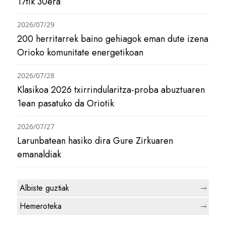
17tik 30era
2026/07/29
200 herritarrek baino gehiagok eman dute izena
Orioko komunitate energetikoan
2026/07/28
Klasikoa 2026 txirrindularitza-proba abuztuaren
1ean pasatuko da Oriotik
2026/07/27
Larunbatean hasiko dira Gure Zirkuaren
emanaldiak
Albiste guztiak
Hemeroteka