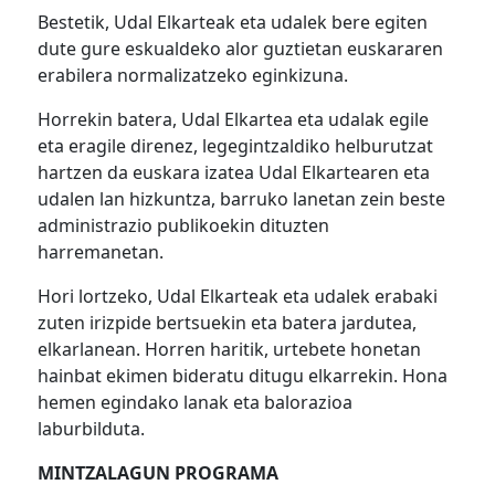
Bestetik, Udal Elkarteak eta udalek bere egiten
dute gure eskualdeko alor guztietan euskararen
erabilera normalizatzeko eginkizuna.
Horrekin batera, Udal Elkartea eta udalak egile
eta eragile direnez, legegintzaldiko helburutzat
hartzen da euskara izatea Udal Elkartearen eta
udalen lan hizkuntza, barruko lanetan zein beste
administrazio publikoekin dituzten
harremanetan.
Hori lortzeko, Udal Elkarteak eta udalek erabaki
zuten irizpide bertsuekin eta batera jardutea,
elkarlanean. Horren haritik, urtebete honetan
hainbat ekimen bideratu ditugu elkarrekin. Hona
hemen egindako lanak eta balorazioa
laburbilduta.
MINTZALAGUN PROGRAMA