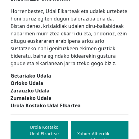
Horrenbestez, Udal Elkarteak eta udalek urtebete
honi buruz egiten dugun balorazioa ona da.
Bistan denez, krisialdiak udalen diru-baliabideak
nabarmen murriztea ekarri du eta, ondorioz, ezin
ditugu euskararen erabilpena arloz arlo
sustatzeko nahi genituzkeen ekimen guztiak
bideratu, baina egindako bidearekin gustura
gaude eta elkarlanean jarraitzeko gogo biziz.
Getariako Udala
Orioko Udala
Zarauzko Udala
Zumaiako Udala
Urola Kostako Udal Elkartea
Bidalketetan
zehar
Urola Kostako
Udal Elkarteak
Xabier Alberdik
nabigatu