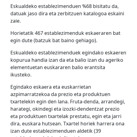
Eskualdeko establezimenduen %68 bisitatu da,
datuak jaso dira eta zerbitzuen katalogoa eskaini
zaie.
Horietatik 467 establezimenduk eskaeraren bat
egin dute (batzuk bat baino gehiago).
Eskualdeko establezimenduek egindako eskaeren
kopurua handia izan da eta balio izan du ageriko
elementuetan euskararen balio erantsita
ikusteko.
Egindako eskaera eta euskarrietan
azpimarratzekoa da prezio eta produktuen
txartelekin egin den lana. Fruta-denda, arrandegi,
harategi, okindegi eta izozki-dendentzat prezio
eta produktuen txartelak prestatu, egin eta jarri
dira, euskara hutsean. Txartel horiek harrera ona
izan dute establezimenduen aldetik (39