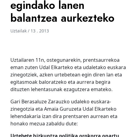
egindako lanen
balantzea aurkezteko
Uztailak / 13 . 2013
Uztailaren 11n, ostegunarekin, prentsaurrekoa
eman zuten Udal Elkarteko eta udaletako euskara
zinegotziek, azken urtebetean egin diren lan eta
egitasmoak baloratzeko eta aurrera begira
dituzten lehentasunak ezagutzera emateko.
Gari Berasaluze Zarauzko udaleko euskara-
zinegotzia eta Amaia Guruzeta Udal Elkarteko
lehendakaria izan dira prentsaren aurrean eta
honako mezua zabaldu dute:
Urtebete hizkuntza politika orokorra onartu