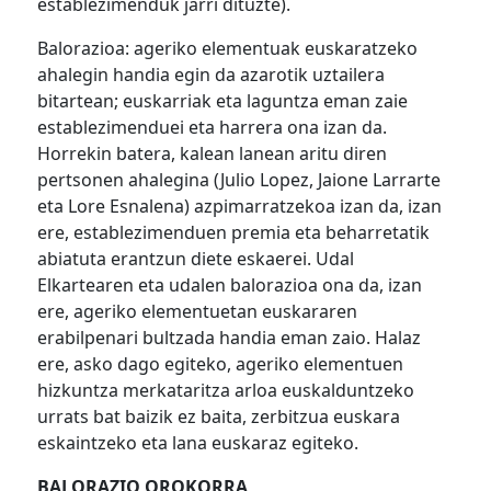
establezimenduk jarri dituzte).
Balorazioa: ageriko elementuak euskaratzeko
ahalegin handia egin da azarotik uztailera
bitartean; euskarriak eta laguntza eman zaie
establezimenduei eta harrera ona izan da.
Horrekin batera, kalean lanean aritu diren
pertsonen ahalegina (Julio Lopez, Jaione Larrarte
eta Lore Esnalena) azpimarratzekoa izan da, izan
ere, establezimenduen premia eta beharretatik
abiatuta erantzun diete eskaerei. Udal
Elkartearen eta udalen balorazioa ona da, izan
ere, ageriko elementuetan euskararen
erabilpenari bultzada handia eman zaio. Halaz
ere, asko dago egiteko, ageriko elementuen
hizkuntza merkataritza arloa euskalduntzeko
urrats bat baizik ez baita, zerbitzua euskara
eskaintzeko eta lana euskaraz egiteko.
BALORAZIO OROKORRA