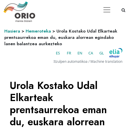
Hasiera
>
Hemeroteka
>
Urola Kostako Udal Elkarteak
prentsaurrekoa eman du, euskara alorrean egindako
lanen balantzea aurkezteko
ES
FR
EN
CA
GL
Itzulpen automatikoa / Machine translation
Urola Kostako Udal
Elkarteak
prentsaurrekoa eman
du, euskara alorrean