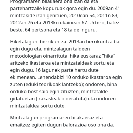
Programaren bilakaera ona izan da eta
partehartzaile kopuruak gora egin du. 2009an 41
mintzakide izan genituen, 2010ean 54, 2011n 83,
2012an 76 eta 2013ko ekainean 67. Urtero, batez
beste, 64 pertsona eta 18 talde inguru.
Hiketalagun: berrikuntza. 2013an berrikuntza bat
egin dugu eta, mintzalagun taldeen
metodologian oinarrituta, hika euskaraz “hika”
aritzeko ikastaroa eta mintzataldeak sortu eta
egin dugu. 16 lagunek parte hartu dute
ekimenean. Lehendabizi 10 orduko ikastaroa egin
zuten (eduki teorikoak lantzeko); ondoren, bina
orduko bost saio egin zituzten, mintzatalde
gidatuetan (irakasleak bideratuta) eta ondoren
mintzataldea sortu dute.
Mintzalagun programaren bilakaeraz eta
emaitzez egiten dugun balorazioa oso ona da.