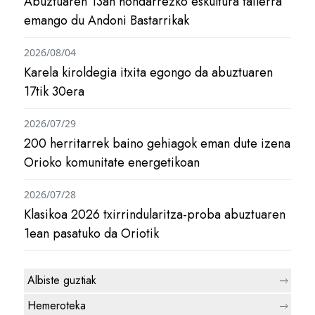
Abuztuaren 13an hondarrezko eskultura tailerra
emango du Andoni Bastarrikak
2026/08/04
Karela kiroldegia itxita egongo da abuztuaren
17tik 30era
2026/07/29
200 herritarrek baino gehiagok eman dute izena
Orioko komunitate energetikoan
2026/07/28
Klasikoa 2026 txirrindularitza-proba abuztuaren
1ean pasatuko da Oriotik
Albiste guztiak
Hemeroteka