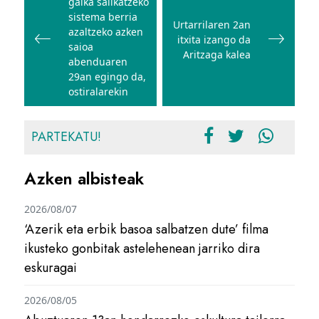
gaika sailkatzeko
nabigatu
sistema berria
Urtarrilaren 2an
azaltzeko azken
itxita izango da
saioa
Aritzaga kalea
abenduaren
29an egingo da,
ostiralarekin
PARTEKATU!
Azken albisteak
2026/08/07
‘Azerik eta erbik basoa salbatzen dute’ filma
ikusteko gonbitak astelehenean jarriko dira
eskuragai
2026/08/05