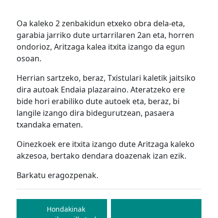
Oa kaleko 2 zenbakidun etxeko obra dela-eta,
garabia jarriko dute urtarrilaren 2an eta, horren
ondorioz, Aritzaga kalea itxita izango da egun
osoan.
Herrian sartzeko, beraz, Txistulari kaletik jaitsiko
dira autoak Endaia plazaraino. Ateratzeko ere
bide hori erabiliko dute autoek eta, beraz, bi
langile izango dira bidegurutzean, pasaera
txandaka ematen.
Oinezkoek ere itxita izango dute Aritzaga kaleko
akzesoa, bertako dendara doazenak izan ezik.
Barkatu eragozpenak.
Bidalketetan
zehar
Hondakinak