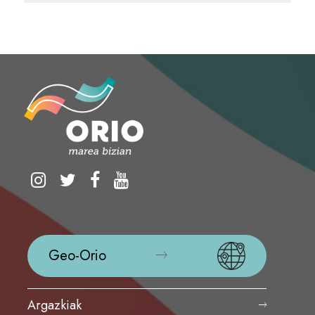
Geo-Orio
Argazkiak