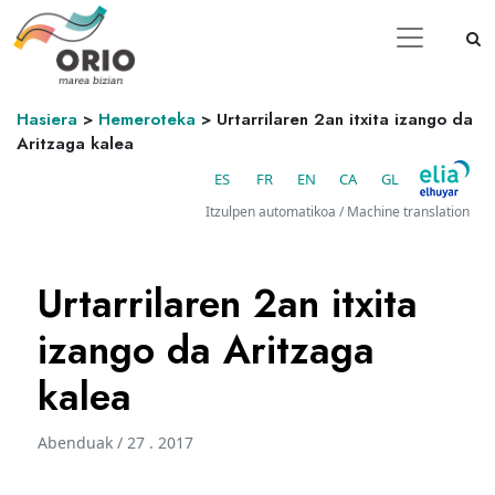
Hasiera
>
Hemeroteka
>
Urtarrilaren 2an itxita izango da
Aritzaga kalea
ES
FR
EN
CA
GL
Itzulpen automatikoa / Machine translation
Urtarrilaren 2an itxita
izango da Aritzaga
kalea
Abenduak / 27 . 2017