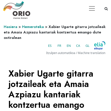
Hasiera
>
Hemeroteka
>
Xabier Ugarte gitarra jotzaileak
eta Amaia Azpiazu kantariak kontzertua emango dute
ostiralean
ES
FR
EN
CA
GL
Itzulpen automatikoa / Machine translation
Xabier Ugarte gitarra
jotzaileak eta Amaia
Azpiazu kantariak
kontzertua emango