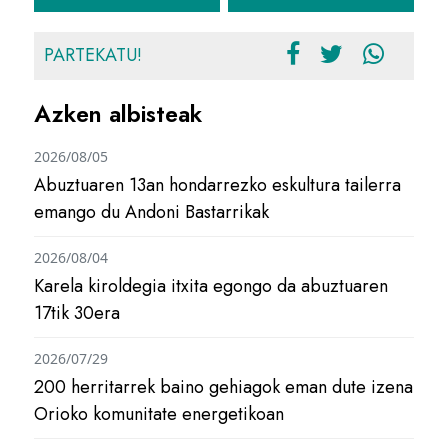
PARTEKATU!
Azken albisteak
2026/08/05
Abuztuaren 13an hondarrezko eskultura tailerra
emango du Andoni Bastarrikak
2026/08/04
Karela kiroldegia itxita egongo da abuztuaren
17tik 30era
2026/07/29
200 herritarrek baino gehiagok eman dute izena
Orioko komunitate energetikoan