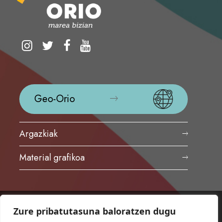
Geo-Orio
Argazkiak
Material grafikoa
Zure pribatutasuna baloratzen dugu
ORIOKO UDALA