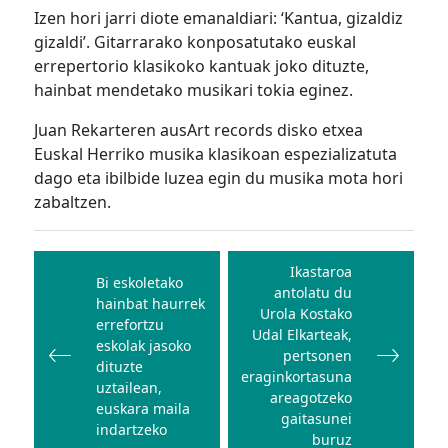
Izen hori jarri diote emanaldiari: ‘Kantua, gizaldiz
gizaldi’. Gitarrarako konposatutako euskal
errepertorio klasikoko kantuak joko dituzte,
hainbat mendetako musikari tokia eginez.
Juan Rekarteren ausArt records disko etxea
Euskal Herriko musika klasikoan espezializatuta
dago eta ibilbide luzea egin du musika mota hori
zabaltzen.
Bidalketetan
zehar
Ikastaroa
Bi eskoletako
antolatu du
nabigatu
hainbat haurrek
Urola Kostako
errefortzu
Udal Elkarteak,
eskolak jasoko
pertsonen
dituzte
eraginkortasuna
uztailean,
areagotzeko
euskara maila
gaitasunei
indartzeko
buruz