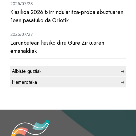
2026/07/28
Klasikoa 2026 txirrindularitza-proba abuztuaren
1ean pasatuko da Oriotik
2026/07/27
Larunbatean hasiko dira Gure Zirkuaren
emanaldiak
Albiste guztiak
Hemeroteka