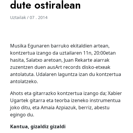
dute ostiralean
Uztailak / 07 . 2014
Musika Egunaren barruko ekitaldien artean,
kontzertua izango da uztailaren 11n, 20:00etan
hasita, Salatxo aretoan, Juan Rekarte aiarrak
zuzentzen duen ausArt records disko-etxeak
antolatuta. Udalaren laguntza izan du kontzertua
antolatzeko.
Ahots eta gitarrazko kontzertua izango da; Xabier
Ugartek gitarra eta teorba izeneko instrumentua
joko ditu, eta Amaia Azpiazuk, berriz, abestu
egingo du.
Kantua, gizaldiz gizaldi