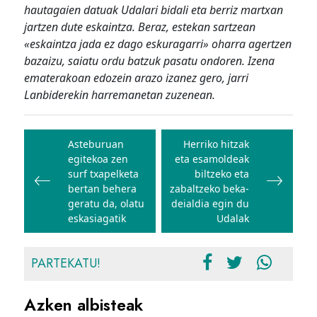
hautagaien datuak Udalari bidali eta berriz martxan
jartzen dute eskaintza. Beraz, estekan sartzean
«eskaintza jada ez dago eskuragarri» oharra agertzen
bazaizu, saiatu ordu batzuk pasatu ondoren. Izena
ematerakoan edozein arazo izanez gero, jarri
Lanbiderekin harremanetan zuzenean.
Bidalketetan
zehar
Asteburuan
Herriko hitzak
egitekoa zen
eta esamoldeak
nabigatu
surf txapelketa
biltzeko eta
bertan behera
zabaltzeko beka-
geratu da, olatu
deialdia egin du
eskasiagatik
Udalak
PARTEKATU!
Azken albisteak