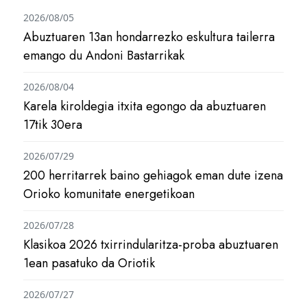
2026/08/05
Abuztuaren 13an hondarrezko eskultura tailerra
emango du Andoni Bastarrikak
2026/08/04
Karela kiroldegia itxita egongo da abuztuaren
17tik 30era
2026/07/29
200 herritarrek baino gehiagok eman dute izena
Orioko komunitate energetikoan
2026/07/28
Klasikoa 2026 txirrindularitza-proba abuztuaren
1ean pasatuko da Oriotik
2026/07/27