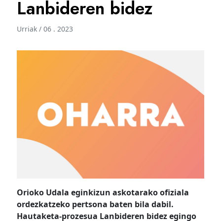
Lanbideren bidez
Urriak / 06 . 2023
Orioko Udala eginkizun askotarako ofiziala
ordezkatzeko pertsona baten bila dabil.
Hautaketa-prozesua Lanbideren bidez egingo