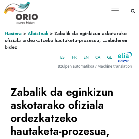
Hasiera
>
Albisteak
>
Zabalik da eginkizun askotarako
ofiziala ordezkatzeko hautaketa-prozesua, Lanbideren
bidez
ES
FR
EN
CA
GL
Itzulpen automatikoa / Machine translation
Zabalik da eginkizun
askotarako ofiziala
ordezkatzeko
hautaketa-prozesua,