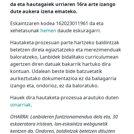
da eta hautagaiek urriaren 16ra arte izango
dute aukera izena emateko.
Eskaintzaren kodea 162023011961 da eta
xehetasunak
hemen
daude eskuragarri.
Hautaketa-prozesuan parte hartzeko baldintzak
betetzen direla egiaztatzeko eta merezimenduak
baloratzeko, Lanbidek bidalitako curriculumean
agertzen diren datuak bakarrik hartuko dira
kontuan. Udalean beste bide batzuetatik
aurkeztutako dokumentazioa ez da baliagarria
izango eta, ondorioz, ez da baloratuko.
Hauek dira hautaketa-prozesua arautuko duten
oinarriak
.
OHARRA: Lanbideren funtzionamendua dela eta, 30
eskaeratara iristean, lan-eskaintza webgunetik
kentzen da. Ondoren, baldintzak betetzen dituzten