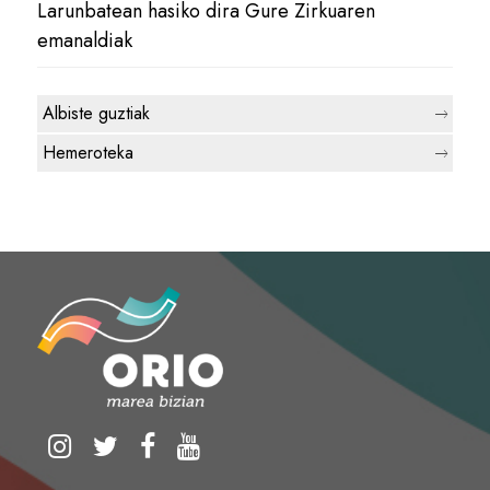
Larunbatean hasiko dira Gure Zirkuaren
emanaldiak
Albiste guztiak
Hemeroteka